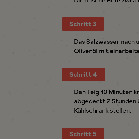
Die frische Hefe zwis
h
l
Schritt 3
Das Salzwasser nach u
Olivenöl mit einarbeit
Schritt 4
Den Teig 10 Minuten kr
abgedeckt 2 Stunden b
Kühlschrank stellen.
Schritt 5