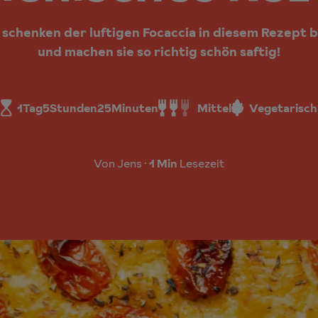
schenken der luftigen Focaccia in diesem Rezept 
und machen sie so richtig schön saftig!
1
Tag
5
Stunden
25
Minuten
Mittel
Vegetarisch
Von Jens
1 Min
Lesezeit