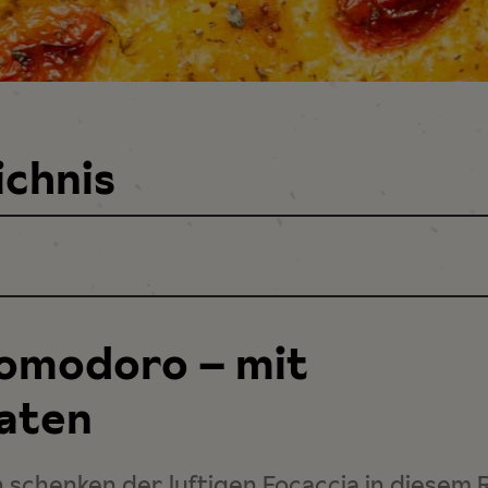
ichnis
Pomodoro – mit
aten
schenken der luftigen Focaccia in diesem