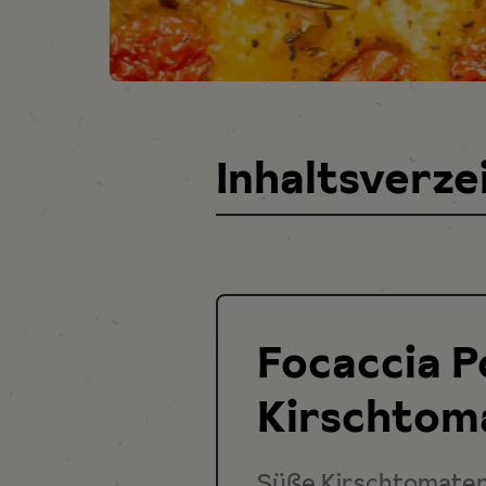
Inhaltsverze
Focaccia 
Kirschtom
Süße Kirschtomaten 