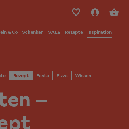
ein & Co
Schenken
SALE
Rezepte
Inspiration
hte
Rezept
Pasta
Pizza
Wissen
ten –
zept