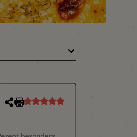
Rezept
drucken
 Rezept besonders