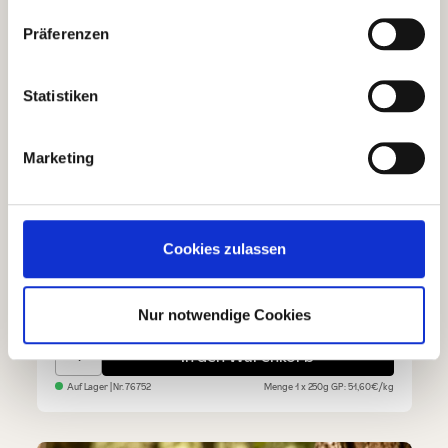
Präferenzen
Statistiken
Marketing
Miele di Acacia Akazienblütenhonig
Cookies zulassen
12,90 €
Nur notwendige Cookies
Miele di Acacia Akazienblütenhonig
In den Warenkorb
Auf Lager
| Nr.
76752
Menge
1 x 250g
GP: 51,60€/kg