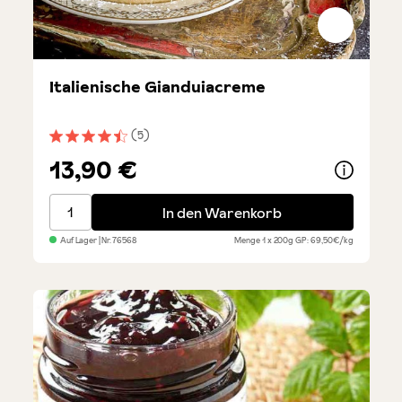
Italienische Gianduiacreme
(5)
Durchschnittliche Bewertung von 4.6 von 5 Sternen
13,90 €
Italienische Gianduiacreme
In den Warenkorb
Auf Lager
| Nr.
76568
Menge
1 x 200g
GP: 69,50€/kg