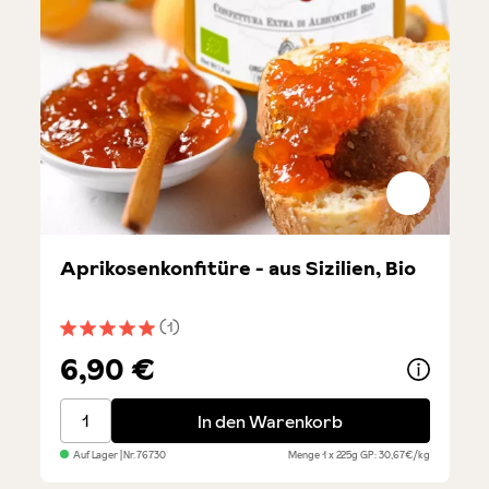
Aprikosenkonfitüre - aus Sizilien, Bio
(1)
Durchschnittliche Bewertung von 5 von 5 Sternen
6,90 €
Aprikosenkonfitüre - aus Sizilien, Bio
In den Warenkorb
Auf Lager
| Nr.
76730
Menge
1 x 225g
GP: 30,67€/kg