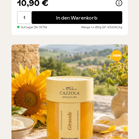
10,90 €
Miele Tiglio Lindenblütenhonig
In den Warenkorb
Auf Lager
| Nr.
76754
Menge
1 x 250g
GP: 43,60€/kg