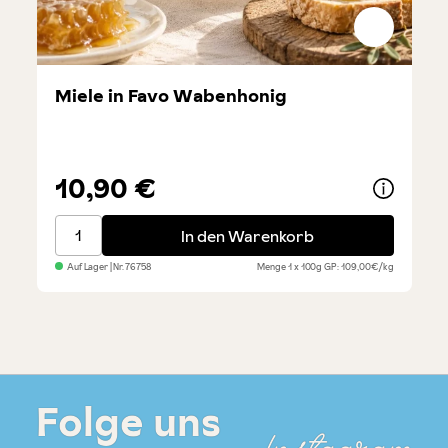
Miele in Favo Wabenhonig
10,90 €
Miele in Favo Wabenhonig
In den Warenkorb
Auf Lager
| Nr.
76758
Menge
1 x 100g
GP: 109,00€/kg
Folge uns