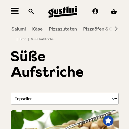
alt springen
Salumi
Käse
Pizzazutaten
Pizzaöfen & Co.
To
|
Brot
|
Süße Aufstriche
Süße
Aufstriche