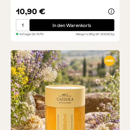
10,90 €
Miele Bergamotto Bergamottenblütenhonig
In den Warenkorb
Auf Lager
| Nr.
76751
Menge
1 x 250g
GP: 43,60€/kg