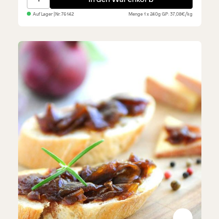
Auf Lager
| Nr.
76142
Menge
1 x 240g
GP: 37,08€/kg