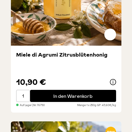
Miele di Agrumi Zitrusblütenhonig
10,90 €
Miele di Agrumi Zitrusblütenhonig
In den Warenkorb
Auf Lager
| Nr.
76750
Menge
1 x 250g
GP: 43,60€/kg