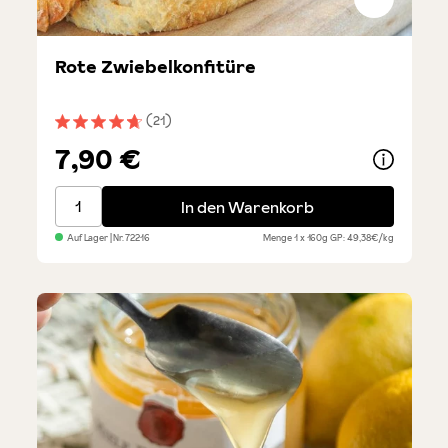
Rote Zwiebelkonfitüre
(21)
Durchschnittliche Bewertung von 4.7 von 5 Sternen
7,90 €
Rote Zwiebelkonfitüre
In den Warenkorb
Auf Lager
| Nr.
72216
Menge
1 x 160g
GP: 49,38€/kg