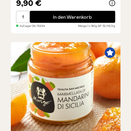
9,90 €
Pistaziencreme
In den Warenkorb
Auf Lager
| Nr.
76694
Menge
1 x 190g
GP: 52,11€/kg