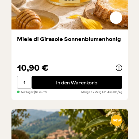
Miele di Girasole Sonnenblumenhonig
10,90 €
Miele di Girasole Sonnenblumenhonig
In den Warenkorb
Auf Lager
| Nr.
76755
Menge
1 x 250g
GP: 43,60€/kg