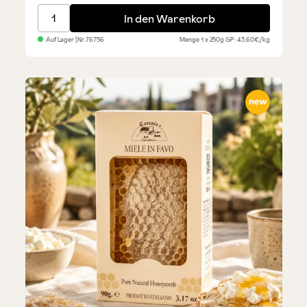
Miele di Castagno Kastanienblütenhonig
In den Warenkorb
Auf Lager
| Nr.
76756
Menge
1 x 250g
GP: 43,60€/kg