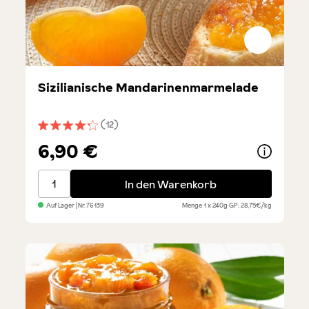
Sizilianische Mandarinenmarmelade
(12)
Durchschnittliche Bewertung von 4.1 von 5 Sternen
6,90 €
Sizilianische Mandarinenmarmelade
In den Warenkorb
Auf Lager
| Nr.
76139
Menge
1 x 240g
GP: 28,75€/kg