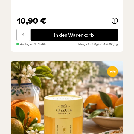
10,90 €
Melata di Bosco Waldhonig
In den Warenkorb
Auf Lager
| Nr.
76769
Menge
1 x 250g
GP: 43,60€/kg