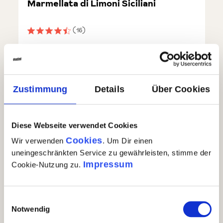
Marmellata di Limoni Siciliani
(16)
Durchschnittliche Bewertung von 4.3 von 5 Sternen
6,90 €
Marmellata di Limoni Siciliani
In den Warenkorb
Zustimmung
Details
Über Cookies
Auf Lager
| Nr.
76140
Menge
1 x 240g
GP: 28,75€/kg
Diese Webseite verwendet Cookies
Cookies
Wir verwenden
. Um Dir einen
uneingeschränkten Service zu gewährleisten, stimme der
Impressum
Cookie-Nutzung zu.
Einwilligungsauswahl
Notwendig