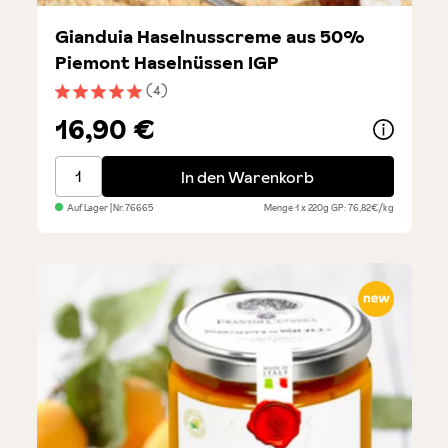
Gianduia Haselnusscreme aus 50%
Piemont Haselnüssen IGP
(4)
Durchschnittliche Bewertung von 5 von 5 Sternen
16,90 €
Gianduia Haselnusscreme aus 50% Piemont Haselnü
In den Warenkorb
Auf Lager
| Nr.
76665
Menge
1 x 220g
GP: 76,82€/kg