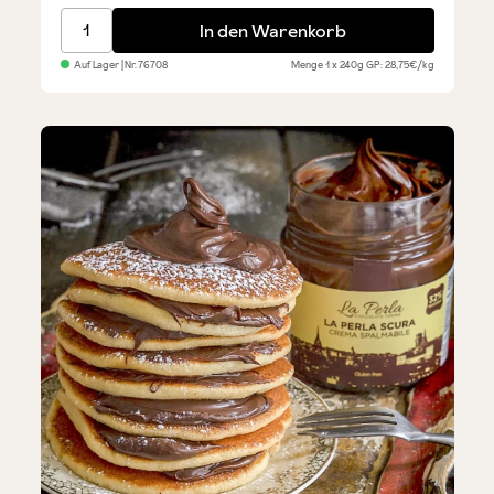
Blutorangen-Marmelade
In den Warenkorb
Auf Lager
| Nr.
76708
Menge
1 x 240g
GP: 28,75€/kg