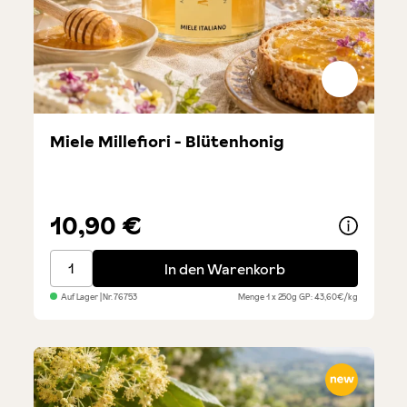
Miele Millefiori - Blütenhonig
10,90 €
Miele Millefiori - Blütenhonig
In den Warenkorb
Auf Lager
| Nr.
76753
Menge
1 x 250g
GP: 43,60€/kg