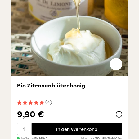
Bio Zitronenblütenhonig
(4)
Durchschnittliche Bewertung von 5 von 5 Sternen
9,90 €
Bio Zitronenblütenhonig
In den Warenkorb
Auf Lager
| Nr.
76543
Menge
1 x 250g
GP: 39,60€/kg