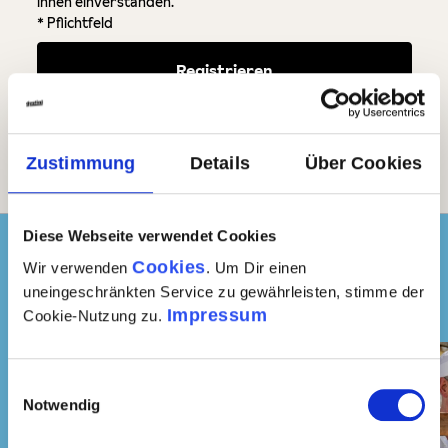
ihnen einverstanden.
* Pflichtfeld
Zustimmung
Details
Über Cookies
Diese Webseite verwendet Cookies
Folge uns
Cookies
Wir verwenden
. Um Dir einen
Instagram
uneingeschränkten Service zu gewährleisten, stimme der
auf
Impressum
Cookie-Nutzung zu.
Einwilligungsauswahl
Notwendig