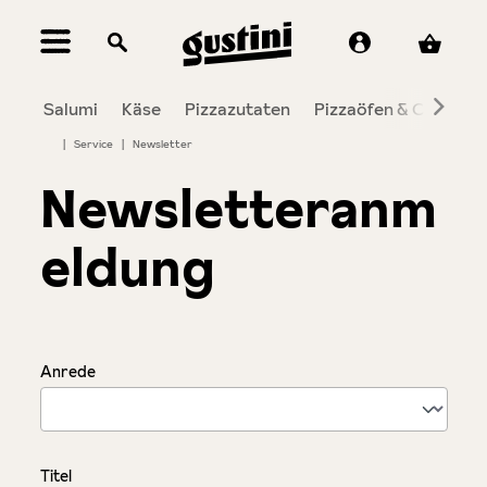
alt springen
Salumi
Käse
Pizzazutaten
Pizzaöfen & Co.
To
|
Service
|
Newsletter
Newsletteranm
eldung
Persönliche Informationen
Anrede
Titel