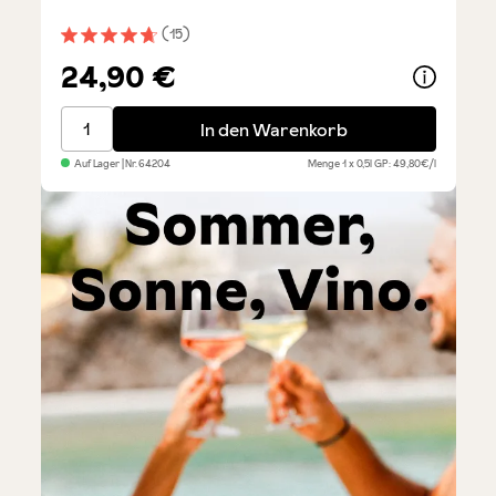
(15)
Durchschnittliche Bewertung von 4.7 von 5 Sternen
24,90 €
Limoncello di Sorrento IGP
In den Warenkorb
Auf Lager
| Nr.
64204
Menge
1 x 0,5l
GP: 49,80€/l