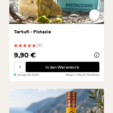
Tartufi - Pistazie
(9)
Durchschnittliche Bewertung von 5 von 5 Sternen
9,90 €
Tartufi - Pistazie
In den Warenkorb
Auf Lager
| Nr.
76669
Menge
1 x 100g
GP: 99,00€/kg