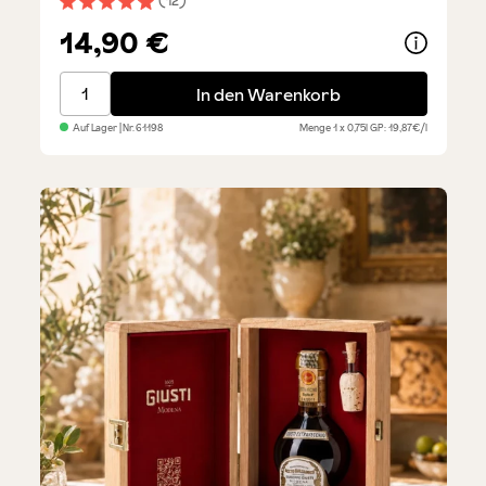
(12)
Durchschnittliche Bewertung von 4.9 von 5 Sternen
14,90 €
Primitivo di Manduria DOP – Testsieger Rotwein
In den Warenkorb
Auf Lager
| Nr.
61198
Menge
1 x 0,75l
GP: 19,87€/l