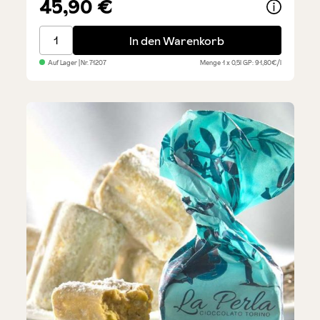
45,90 €
Muraglia Olivenöl - Regenbogen Keramikflasche
In den Warenkorb
Auf Lager
| Nr.
71207
Menge
1 x 0,5l
GP: 91,80€/l