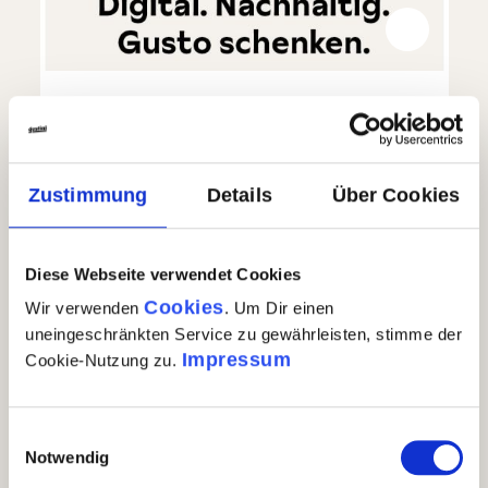
100 Euro Geschenk-Gutschein - via E-
Mail
Zustimmung
Details
Über Cookies
100,00 €
100 Euro Geschenk-Gutschein - via E-Mail
In den Warenkorb
Diese Webseite verwendet Cookies
Versandkostenfrei
| Nr.
WG016
Menge
1Stück
GP: 100,00€/st
Cookies
Auf Lager
| Nr.
WG016
Wir verwenden
. Um Dir einen
uneingeschränkten Service zu gewährleisten, stimme der
Impressum
Cookie-Nutzung zu.
Einwilligungsauswahl
Notwendig