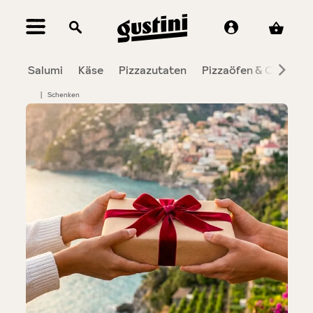
alt springen
Salumi
Käse
Pizzazutaten
Pizzaöfen & Co.
To
|
Schenken