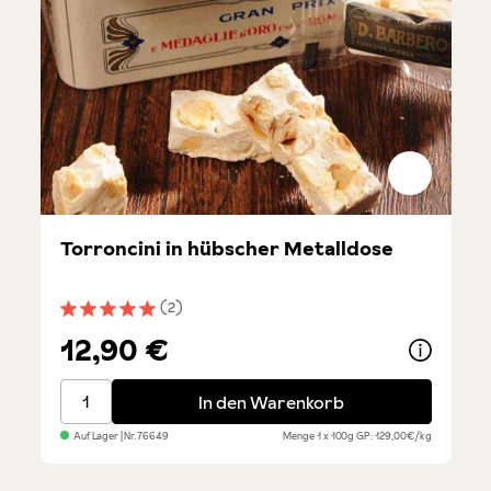
Torroncini in hübscher Metalldose
(2)
Durchschnittliche Bewertung von 5 von 5 Sternen
12,90 €
Torroncini in hübscher Metalldose
In den Warenkorb
Auf Lager
| Nr.
76649
Menge
1 x 100g
GP: 129,00€/kg