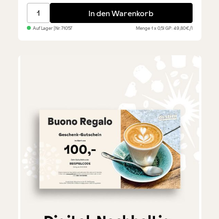
Riviera Ligure DOP - Olivenöl aus Taggiasca, mild
In den Warenkorb
Auf Lager
| Nr.
71057
Menge
1 x 0,5l
GP: 49,80€/l