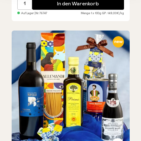
Tartufi - Mix in Präsentdose, braun
In den Warenkorb
Auf Lager
| Nr.
76747
Menge
1 x 100g
GP: 149,00€/kg