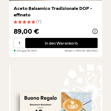
Aceto Balsamico Tradizionale DOP -
affinato
(7)
Durchschnittliche Bewertung von 5 von 5 Sternen
89,00 €
Aceto Balsamico Tradizionale DOP - affinato
In den Warenkorb
Auf Lager
| Nr.
71272
Menge
1 x 100ml
GP: 890,00€/l