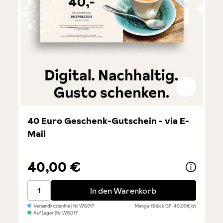
40 Euro Geschenk-Gutschein - via E-
Mail
40,00 €
40 Euro Geschenk-Gutschein - via E-Mail
In den Warenkorb
Versandkostenfrei
| Nr.
WG017
Menge
1Stück
GP: 40,00€/st
Auf Lager
| Nr.
WG017