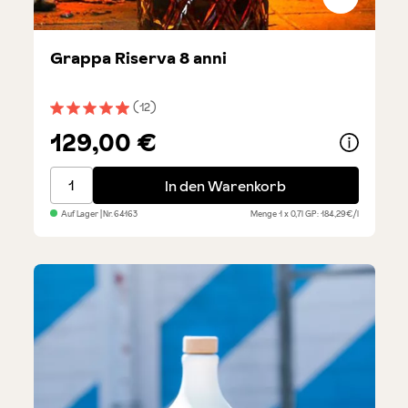
Grappa Riserva 8 anni
(12)
Durchschnittliche Bewertung von 4.9 von 5 Sternen
129,00 €
Grappa Riserva 8 anni
In den Warenkorb
Auf Lager
| Nr.
64163
Menge
1 x 0,7l
GP: 184,29€/l