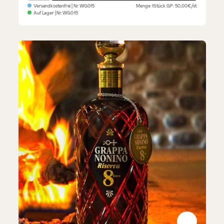
Versandkostenfrei
| Nr.
WG015
Menge
1Stück
GP: 50,00€/st
Auf Lager
| Nr.
WG015