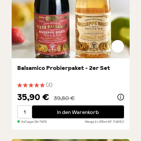
Balsamico Probierpaket - 2er Set
(2)
Durchschnittliche Bewertung von 5 von 5 Sternen
35,90 €
39,80 €
Balsamico Probierpaket - 2er Set
In den Warenkorb
Auf Lager
| Nr.
71478
Menge
2 x 250ml
GP: 71,80€/l