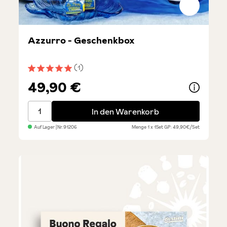
Azzurro - Geschenkbox
(1)
Durchschnittliche Bewertung von 5 von 5 Sternen
49,90 €
Azzurro - Geschenkbox
In den Warenkorb
Auf Lager
| Nr.
91206
Menge
1 x 1Set
GP: 49,90€/Set