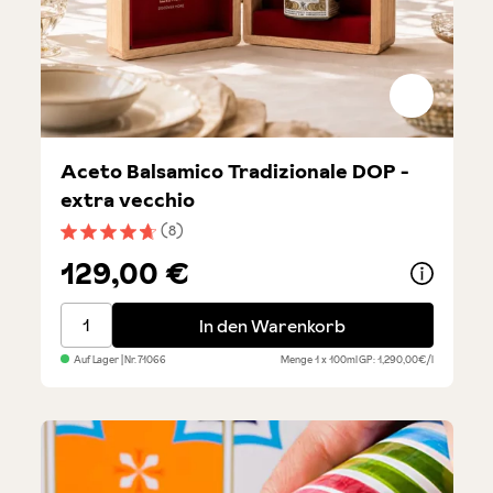
Aceto Balsamico Tradizionale DOP -
extra vecchio
(8)
Durchschnittliche Bewertung von 4.7 von 5 Sternen
129,00 €
Aceto Balsamico Tradizionale DOP - extra vecchio
In den Warenkorb
Auf Lager
| Nr.
71066
Menge
1 x 100ml
GP: 1,290,00€/l