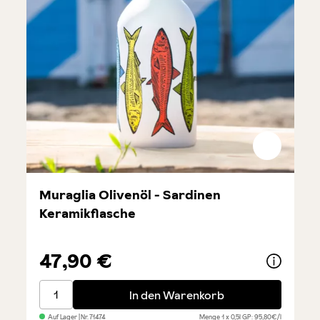
Muraglia Olivenöl - Sardinen
Keramikflasche
47,90 €
Muraglia Olivenöl - Sardinen Keramikflasche
In den Warenkorb
Auf Lager
| Nr.
71474
Menge
1 x 0,5l
GP: 95,80€/l