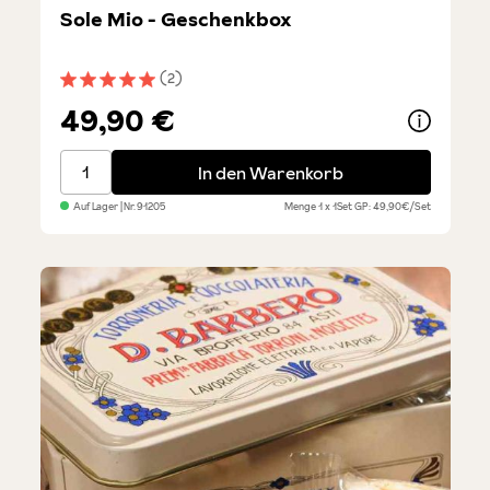
Sole Mio - Geschenkbox
(2)
Durchschnittliche Bewertung von 5 von 5 Sternen
49,90 €
Sole Mio - Geschenkbox
In den Warenkorb
Auf Lager
| Nr.
91205
Menge
1 x 1Set
GP: 49,90€/Set