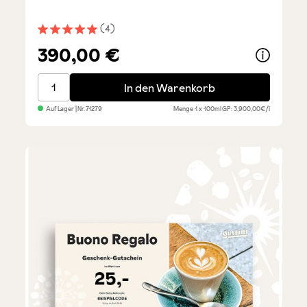
(4)
Durchschnittliche Bewertung von 5 von 5 Sternen
390,00 €
Giusti Riserva - Balsamico 50 Jahre
In den Warenkorb
Auf Lager
| Nr.
71279
Menge
1 x 100ml
GP: 3,900,00€/l