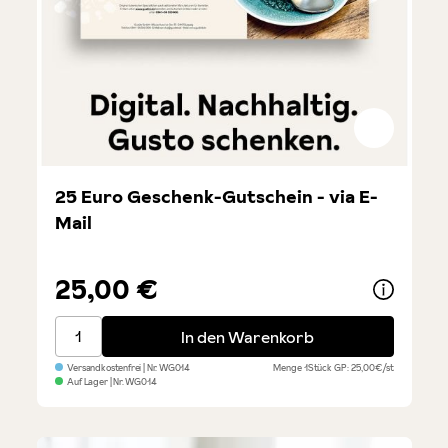
25 Euro Geschenk-Gutschein - via E-
Mail
25,00 €
25 Euro Geschenk-Gutschein - via E-Mail
In den Warenkorb
Versandkostenfrei
| Nr.
WG014
Menge
1Stück
GP: 25,00€/st
Auf Lager
| Nr.
WG014