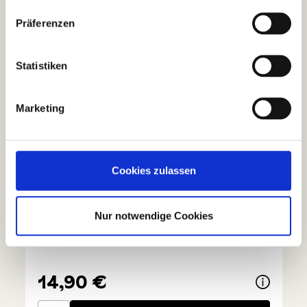
Präferenzen
Statistiken
Marketing
Cookies zulassen
Nur notwendige Cookies
Tartufi - Mix in Präsentdose, braun
14,90 €