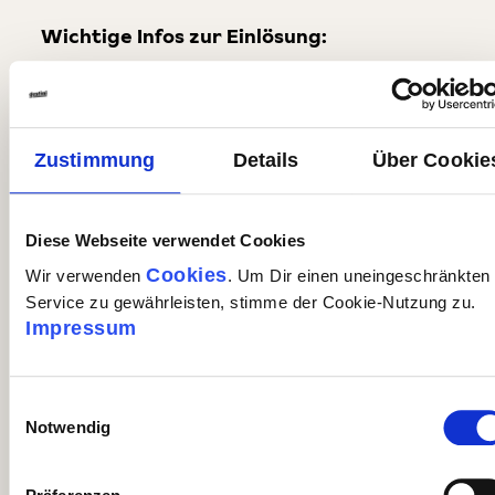
Wichtige Infos zur Einlösung:
Die Geschenkgutscheine von Gustini können
ganz einfach bei einer zukünftigen Bestellung
im Bestellvorgang eingelöst werden.
Zustimmung
Details
Über Cookie
Dazu noch mehr Gusto für Dich
Diese Webseite verwendet Cookies
Produktgalerie überspringen
Cookies
Wir verwenden
. Um Dir einen uneingeschränkten
Service zu gewährleisten, stimme der Cookie-Nutzung zu.
Impressum
Einwilligungsauswahl
Notwendig