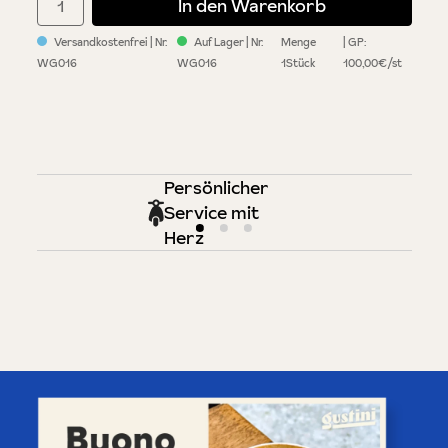
In den Warenkorb
Versandkostenfrei
| Nr.
Auf Lager
| Nr.
Menge
GP:
WG016
WG016
1Stück
100,00€/st
Persönlicher
Service mit
Herz