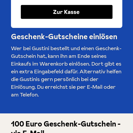
Geschenk-Gutscheine einlösen
Wer bei Gustini bestellt und einen Geschenk-
Gutschein hat, kann ihn am Ende seines
Einkaufs im Warenkorb einlösen. Dort gibt es
ein extra Eingabefeld dafür. Alternativ helfen
die Gustinis gern persönlich bei der
Einlösung. Du erreichst sie per E-Mail oder
am Telefon.
100 Euro Geschenk-Gutschein -