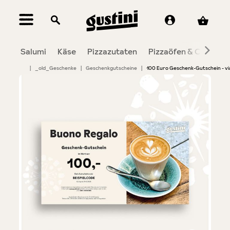
alt springen
Salumi
Käse
Pizzazutaten
Pizzaöfen & Co.
To
|
_old_Geschenke
|
Geschenkgutscheine
|
100 Euro Geschenk-Gutschein - via
Bildergalerie überspringen