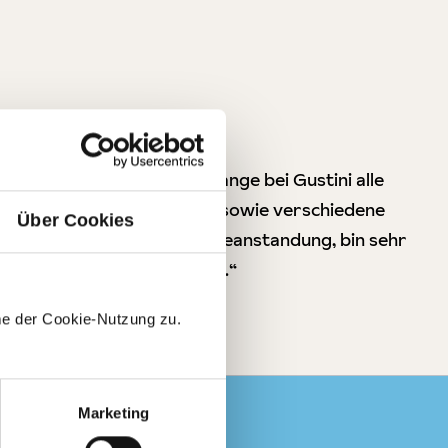
„Ich bestelle schon sehr lange bei Gustini alle
möglichen Delikatessen , sowie verschiedene
Über Cookies
Weine, bis jetzt nie eine Beanstandung, bin sehr
zufrieden. Immer wieder...“
me der Cookie-Nutzung zu.
Marketing