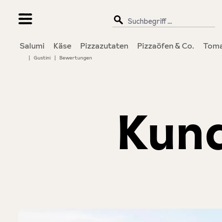
springen
Zur Hauptnavigation springen
Salumi
Käse
Pizzazutaten
Pizzaöfen & Co.
Toma
|
Gustini
|
Bewertungen
Kun