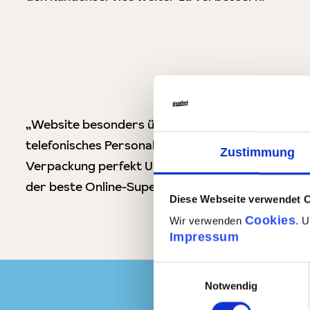
„Website besonders übersichtlich,
telefonisches Personal sehr freundlich,
Zustimmung
Verpackung perfekt UND umweltfreundlich ...
der beste Online-Supermarkt, den ich kenne!!!“
Diese Webseite verwendet 
Cookies
Wir verwenden
. 
Impressum
Einwilligungsauswahl
Notwendig