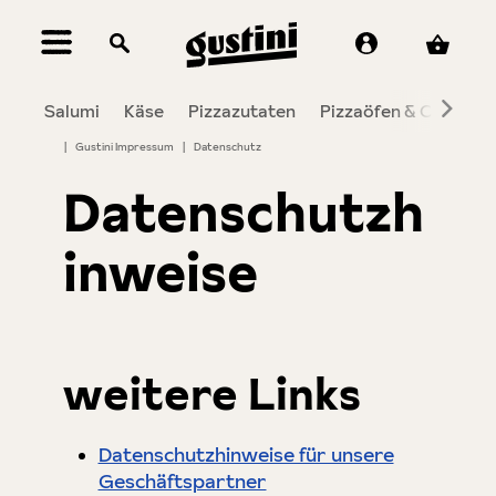
alt springen
Salumi
Käse
Pizzazutaten
Pizzaöfen & Co.
To
|
Gustini Impressum
|
Datenschutz
Datenschutzh
inweise
weitere Links
Datenschutzhinweise für unsere
Geschäftspartner