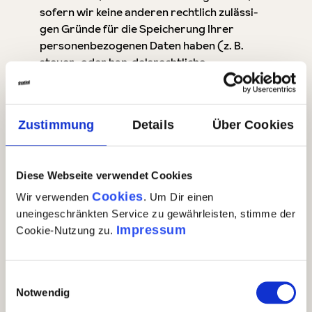
sofern wir keine anderen rechtlich zulässi-
gen Gründe für die Speicherung Ihrer
personenbezogenen Daten haben (z. B.
steuer- oder han-delsrechtliche
Aufbewahrungsfristen); im letztgenannten
Fall erfolgt die Löschung nach Fortfall dieser
Gründe.
Zustimmung
Details
Über Cookies
3.4 Allgemeine Hinweise zu
Diese Webseite verwendet Cookies
den Rechtsgrundlagen der
Cookies
Wir verwenden
. Um Dir einen
Datenverarbeitung auf dieser
uneingeschränkten Service zu gewährleisten, stimme der
Website
Impressum
Cookie-Nutzung zu.
Sofern Sie in die Datenverarbeitung
eingewilligt haben, verarbeiten wir Ihre
Einwilligungsauswahl
personenbezogenen Daten auf Grundlage
Notwendig
von Art. 6 Abs. 1 lit. a DSGVO bzw. Art. 9