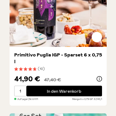
Primitivo Puglia IGP - Sparset 6 x 0,75
l
(10)
Durchschnittliche Bewertung von 4.7 von 5 Sternen
41,90 €
47,40 €
Primitivo Puglia IGP - Sparset 6 x 0,75 l
In den Warenkorb
Auf Lager
| Nr.
61171
Menge
6 x 0,75l
GP: 9,31€/l