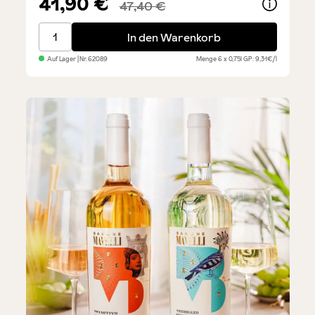
41,90 €
47,40 €
Primitivo Rosato IGP - Sparset 6 x 0,75 l
In den Warenkorb
Auf Lager
| Nr.
62089
Menge
6 x 0,75l
GP: 9,31€/l