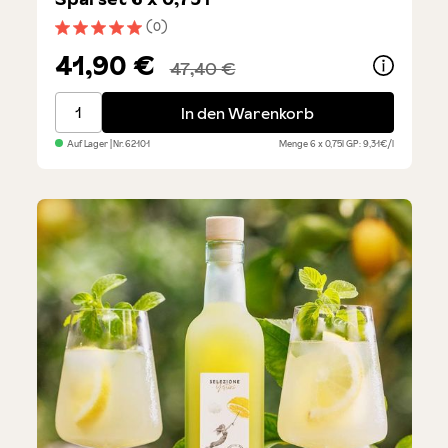
(0)
Durchschnittliche Bewertung von 5 von 5 Sternen
41,90 €
47,40 €
Trebbiano Pinot Grigio - Sommer-Sparset 6 x 0,75 l
In den Warenkorb
Auf Lager
| Nr.
62101
Menge
6 x 0,75l
GP: 9,31€/l