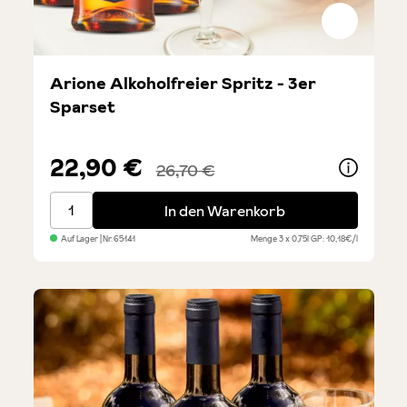
Arione Alkoholfreier Spritz - 3er
Sparset
22,90 €
26,70 €
Arione Alkoholfreier Spritz - 3er Sparset
In den Warenkorb
Auf Lager
| Nr.
65141
Menge
3 x 0,75l
GP: 10,18€/l