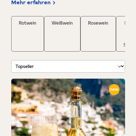
Mehr erfahren
Rotwein
Weißwein
Rosewein
Pros
&
Spum