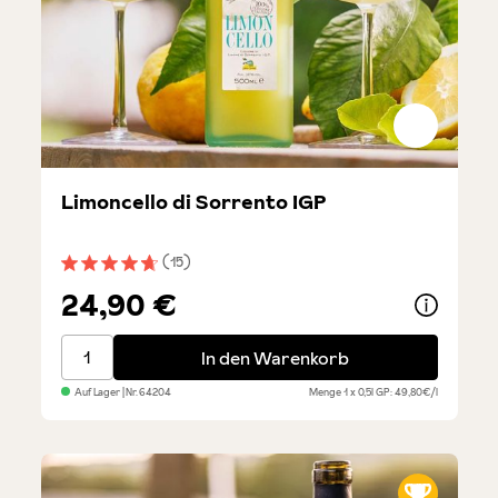
Limoncello di Sorrento IGP
(15)
Durchschnittliche Bewertung von 4.7 von 5 Sternen
24,90 €
Limoncello di Sorrento IGP
In den Warenkorb
Auf Lager
| Nr.
64204
Menge
1 x 0,5l
GP: 49,80€/l