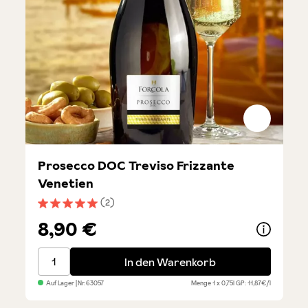
Prosecco DOC Treviso Frizzante
Venetien
(2)
Durchschnittliche Bewertung von 5 von 5 Sternen
8,90 €
Prosecco DOC Treviso Frizzante Venetien
In den Warenkorb
Auf Lager
| Nr.
63057
Menge
1 x 0,75l
GP: 11,87€/l