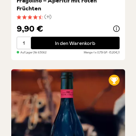
Fragolino – Aperitif mit roten
Früchten
(11)
Durchschnittliche Bewertung von 4.4 von 5 Sternen
9,90 €
Fragolino – Aperitif mit roten Früchten
In den Warenkorb
Auf Lager
| Nr.
63062
Menge
1 x 0,75l
GP: 13,20€/l