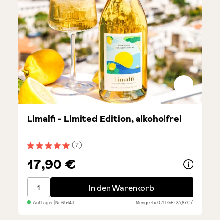
Limalfi - Limited Edition, alkoholfrei
(7)
Durchschnittliche Bewertung von 5 von 5 Sternen
17,90 €
Limalfi - Limited Edition, alkoholfrei
In den Warenkorb
Auf Lager
| Nr.
65143
Menge
1 x 0,75l
GP: 23,87€/l