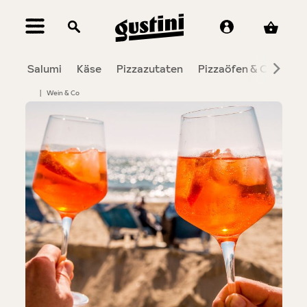
alt springen
Salumi
Käse
Pizzazutaten
Pizzaöfen & Co.
To
|
Wein & Co