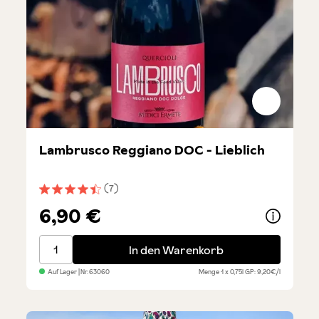
Lambrusco Reggiano DOC - Lieblich
(7)
Durchschnittliche Bewertung von 4.5 von 5 Sternen
6,90 €
Lambrusco Reggiano DOC - Lieblich
In den Warenkorb
Auf Lager
| Nr.
63060
Menge
1 x 0,75l
GP: 9,20€/l