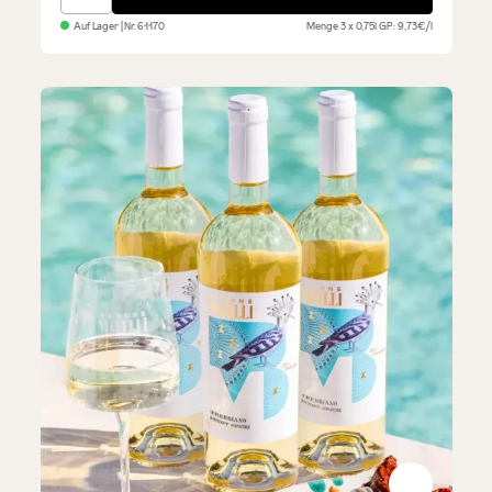
Auf Lager
| Nr.
61170
Menge
3 x 0,75l
GP: 9,73€/l