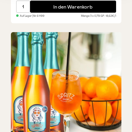
Primitivo di Manduria DOP - Sparset 3 x 0,75 l
In den Warenkorb
Auf Lager
| Nr.
61199
Menge
3 x 0,75l
GP: 18,62€/l