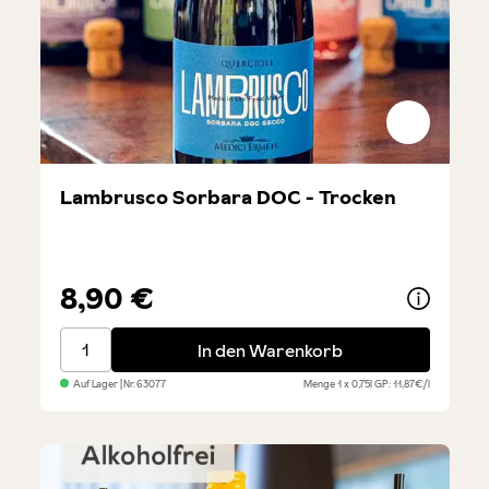
Lambrusco Sorbara DOC - Trocken
8,90 €
Lambrusco Sorbara DOC - Trocken
In den Warenkorb
Auf Lager
| Nr.
63077
Menge
1 x 0,75l
GP: 11,87€/l