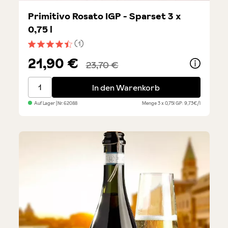
Primitivo Rosato IGP - Sparset 3 x
0,75 l
(1)
Durchschnittliche Bewertung von 4.5 von 5 Sternen
21,90 €
23,70 €
Primitivo Rosato IGP - Sparset 3 x 0,75 l
In den Warenkorb
Auf Lager
| Nr.
62088
Menge
3 x 0,75l
GP: 9,73€/l