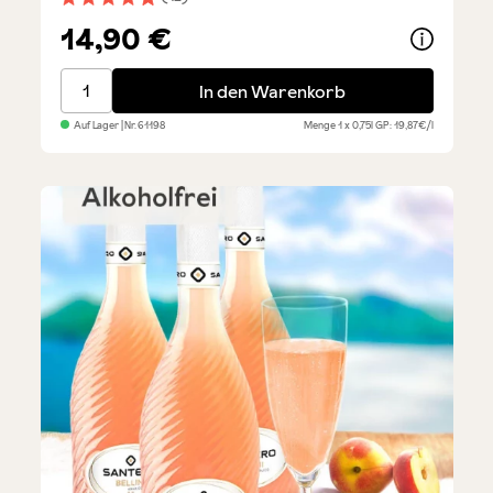
Durchschnittliche Bewertung von 4.9 von 5 Sternen
14,90 €
Primitivo di Manduria DOP – Testsieger Rotwein
In den Warenkorb
Auf Lager
| Nr.
61198
Menge
1 x 0,75l
GP: 19,87€/l