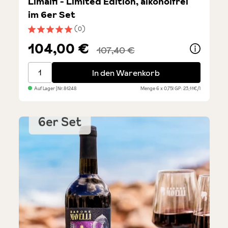
Limalfi - Limited Edition, alkoholfrei
im 6er Set
(0)
Durchschnittliche Bewertung von 5 von 5 Sternen
104,00 €
107,40 €
Limalfi - Limited Edition, alkoholfrei im 6er Set
In den Warenkorb
Auf Lager
| Nr.
81248
Menge
6 x 0,75l
GP: 23,11€/l