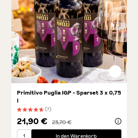
Primitivo Puglia IGP - Sparset 3 x 0,75
l
(7)
Durchschnittliche Bewertung von 4.7 von 5 Sternen
21,90 €
23,70 €
Primitivo Puglia IGP - Sparset 3 x 0,75 l
In den Warenkorb