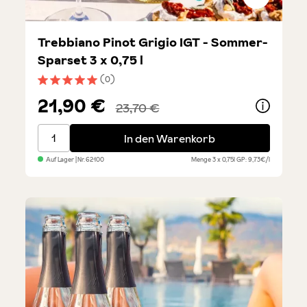
Trebbiano Pinot Grigio IGT - Sommer-
Sparset 3 x 0,75 l
(0)
Durchschnittliche Bewertung von 5 von 5 Sternen
21,90 €
23,70 €
Trebbiano Pinot Grigio IGT - Sommer-Sparset 3 x 0,7
In den Warenkorb
Auf Lager
| Nr.
62100
Menge
3 x 0,75l
GP: 9,73€/l