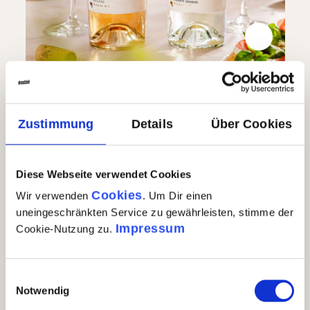
Sommerduo aus Apulien – Rosato &
Bianco
Zustimmung
Details
Über Cookies
14,95 €
15,80 €
Sommerduo aus Apulien – Rosato & Bianco
Diese Webseite verwendet Cookies
In den Warenkorb
Cookies
Wir verwenden
. Um Dir einen
Auf Lager
| Nr.
62096
Menge
2 x 0,75l
GP: 9,97€/l
uneingeschränkten Service zu gewährleisten, stimme der
Impressum
Cookie-Nutzung zu.
Einwilligungsauswahl
Notwendig