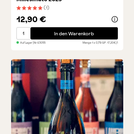
(1)
Durchschnittliche Bewertung von 5 von 5 Sternen
12,90 €
Prosecco DOC Treviso Brut Millesimato 2023
In den Warenkorb
Auf Lager
| Nr.
63055
Menge
1 x 0,75l
GP: 17,20€/l