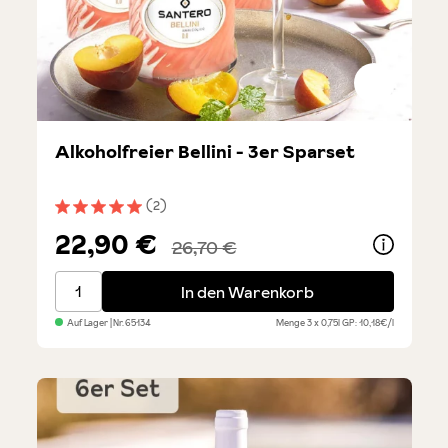
Alkoholfreier Bellini - 3er Sparset
(2)
Durchschnittliche Bewertung von 5 von 5 Sternen
22,90 €
26,70 €
Alkoholfreier Bellini - 3er Sparset
In den Warenkorb
Auf Lager
| Nr.
65134
Menge
3 x 0,75l
GP: 10,18€/l