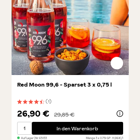
Red Moon 99,6 - Sparset 3 x 0,75 l
(1)
Durchschnittliche Bewertung von 4.5 von 5 Sternen
26,90 €
29,85 €
Red Moon 99,6 - Sparset 3 x 0,75 l
In den Warenkorb
Auf Lager
| Nr.
65133
Menge
3 x 0.75l
GP: 11,96€/l