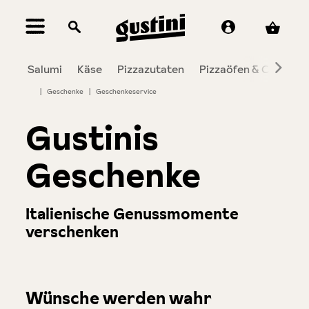
alt springen
Salumi
Käse
Pizzazutaten
Pizzaöfen & Co.
To
|
Geschenke
|
Geschenkeservice
Gustinis
Geschenke
Italienische Genussmomente
verschenken
Wünsche werden wahr