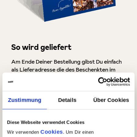
So wird geliefert
Am Ende Deiner Bestellung gibst Du einfach
als Lieferadresse die des Beschenkten im
Warenkorb ein. Ein Aufkleber auf dem Paket
wird dem Empfänger bei der Zustellung
verraten, dass es sich um ein Geschenk
Zustimmung
Details
Über Cookies
handelt. Die Rechnung geht natürlich ganz
diskret per E-Mail nur an Dich.
Diese Webseite verwendet Cookies
Cookies
Wir verwenden
. Um Dir einen