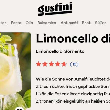
ten
Pasta
Olio
Balsamico
Antipasti
Brot
Süßes
Limoncello d
Limoncello di Sorrento
(15)
Durchschnittliche Bewertung von 4.
Wie die Sonne von Amalfi leuchtet d
Zitrusfrüchte, frisch gepflückte So
Likör die Essenz ihrer einzigartig f
Zitronenlikör eisgekühlt an heißen