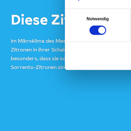
Einwilligungsauswahl
Diese Zitrone mac
Notwendig
Im Mikroklima des Meeres und der Berge speicher
Zitronen in ihrer Schale viel wertvolles Zitronenöl
besonders, dass sie sogar eine geschützte Herkun
Sorrento-Zitronen sind oval, riesengroß und habe