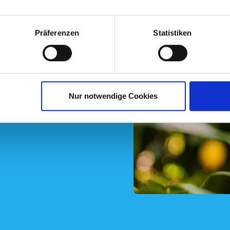
ht's
Präferenzen
Statistiken
n die fruchtigen Amalfi-
. Die Sorte Sorrento ist so
Nur notwendige Cookies
ftsbezeichnung trägt: IGP.
n eine milde Säure.