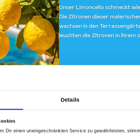
Unser Limoncello schmeckt wi
Die Zitronen dieser malerische
wachsen in den Terrassengärte
leuchten die Zitronen in ihrem
Details
Cookies
Um Dir einen uneingeschränkten Service zu gewährleisten, stim