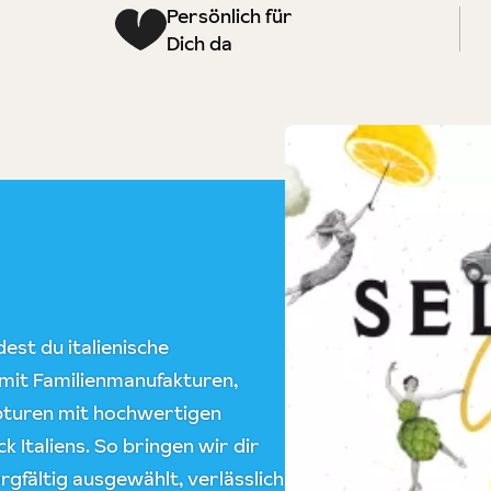
Persönlich für
Dich da
est du italienische
 mit Familienmanufakturen,
epturen mit hochwertigen
 Italiens. So bringen wir dir
rgfältig ausgewählt, verlässlich