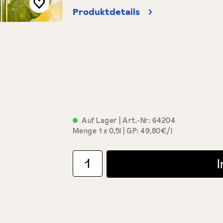
Produktdetails
Auf Lager
| Art.-Nr:
64204
Menge
1 x 0,5l
GP: 49,80€/l
Produkt Anzahl: Gib den gewünschten Wert ein