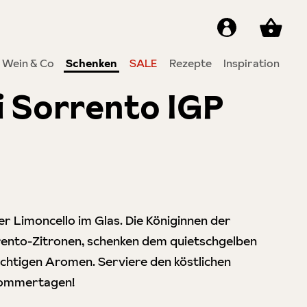
Wein & Co
Schenken
SALE
Rezepte
Inspiration
i Sorrento IGP
7 von 5 Sternen
er Limoncello im Glas. Die Königinnen der
rrento-Zitronen, schenken dem quietschgelben
ruchtigen Aromen. Serviere den köstlichen
 Sommertagen!