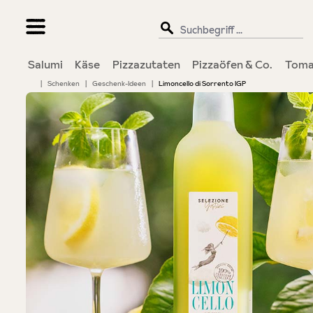
springen
Zur Hauptnavigation springen
Salumi
Käse
Pizzazutaten
Pizzaöfen & Co.
Toma
|
Schenken
|
Geschenk-Ideen
|
Limoncello di Sorrento IGP
Bildergalerie überspringen