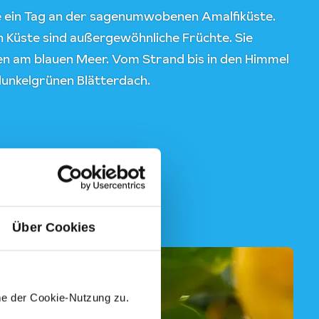
e ein Tag an der sagenumwobenen Amalfiküste.
n Küste sind außergewöhnliche Früchte. Sie
n am blauen Meer. Vom Strand bis in den Himmel
 dunkelgrünen Blätterdach.
Über Cookies
me der Cookie-Nutzung zu.