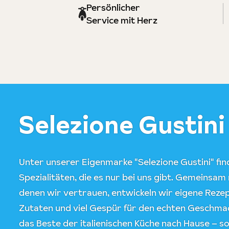
Persönlicher
Service mit Herz
Selezione Gustini
Unter unserer Eigenmarke "Selezione Gustini" find
Spezialitäten, die es nur bei uns gibt. Gemeinsam
denen wir vertrauen, entwickeln wir eigene Rez
Zutaten und viel Gespür für den echten Geschmack
das Beste der italienischen Küche nach Hause – so