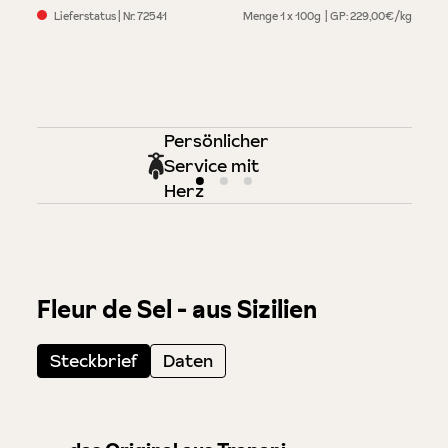
Lieferstatus
| Nr.
72541
Menge
1 x 100g
GP: 229,00€/kg
Persönlicher
Service mit
Herz
Fleur de Sel - aus Sizilien
Steckbrief
Daten