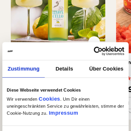
Limoncello di Sorrento IGP
San
Zustimmung
Details
Über Cookies
(15)
Durchschnittliche Bewertung von 4.7 von 5 Sternen
Durc
24,90 €
8,
Diese Webseite verwendet Cookies
Cookies
Wir verwenden
. Um Dir einen
Limoncello di Sorrento IGP
San 
In den Warenkorb
uneingeschränkten Service zu gewährleisten, stimme der
Impressum
Auf Lager
| Nr.
64204
Menge
1 x 0,5l
GP: 49,80€/l
Auf 
Cookie-Nutzung zu.
0 von 0 Bewertungen