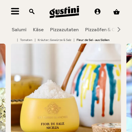
alt springen
Salumi
Käse
Pizzazutaten
Pizzaöfen & Co.
To
|
Tomaten
|
Kräuter, Gewürze & Salz
|
Fleur de Sel - aus Sizilien
Bildergalerie überspringen