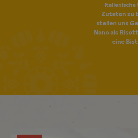
Italienisch
Zutaten zu b
stellen uns G
Nano als Risot
eine Bis