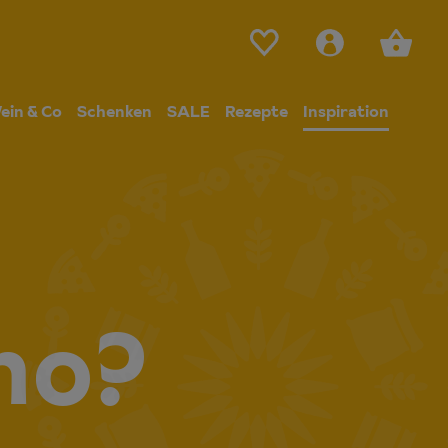
ein & Co
Schenken
SALE
Rezepte
Inspiration
ano?