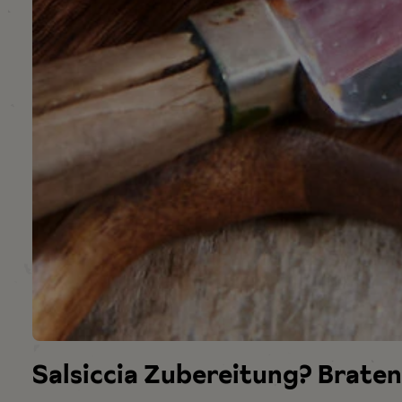
h
l
Salsiccia Zubereitung? Braten,