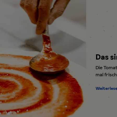
Das s
Die Tomate
mal frisc
Weiterles