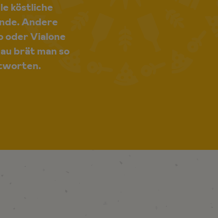
ele köstliche
Munde. Andere
o oder Vialone
nau brät man so
ntworten.