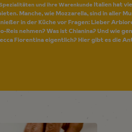
Italien hat vi
e Spezialitäten und ihre Warenkunde
ieten. Manche, wie Mozzarella, sind in aller 
enießer in der Küche vor Fragen: Lieber Arbior
to-Reis nehmen? Was ist Chianina? Und wie ge
tecca Fiorentina eigentlich? Hier gibt es die A