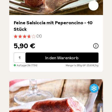
Feine Salsiccia mit Peperoncino - 10
Stück
(3)
Durchschnittliche Bewertung von 3.6 von 5 Sternen
5,90 €
Feine Salsiccia mit Peperoncino - 10 Stück
In den Warenkorb
Auf Lager
| Nr.
77312
Menge
1 x 250g
GP: 23,60€/kg