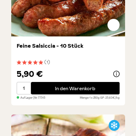
Feine Salsiccia - 10 Stück
(1)
Durchschnittliche Bewertung von 5 von 5 Sternen
5,90 €
Feine Salsiccia - 10 Stück
In den Warenkorb
Auf Lager
| Nr.
77313
Menge
1 x 250g
GP: 23,60€/kg