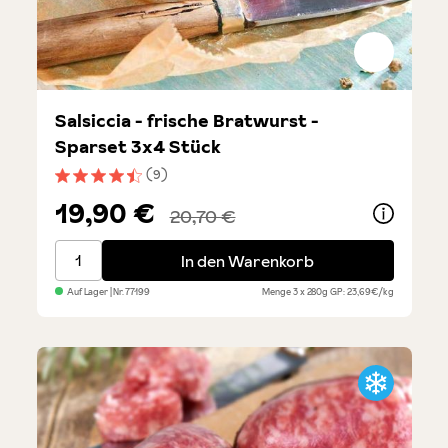
Salsiccia - frische Bratwurst -
Sparset 3x4 Stück
(9)
Durchschnittliche Bewertung von 4.6 von 5 Sternen
19,90 €
20,70 €
Salsiccia - frische Bratwurst - Sparset 3x4 Stück
In den Warenkorb
Auf Lager
| Nr.
77199
Menge
3 x 280g
GP: 23,69€/kg