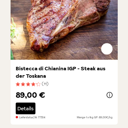
Bistecca di Chianina IGP - Steak aus
der Toskana
(11)
Durchschnittliche Bewertung von 4.1 von 5 Sternen
89,00 €
Details
Lieferstatus
| Nr.
77304
Menge
1 x 1kg
GP: 89,00€/kg