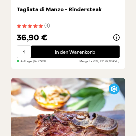
Tagliata di Manzo - Rindersteak
(1)
Durchschnittliche Bewertung von 5 von 5 Sternen
36,90 €
Tagliata di Manzo - Rindersteak
In den Warenkorb
Auf Lager
| Nr.
77289
Menge
1 x 450g
GP: 82,00€/kg