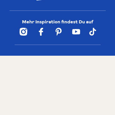
Mehr Inspiration findest Du auf
Gustini
Service
Geschichte
Versandkosten
Team
Zahlungsarten
Jobs
Rückgaberecht
Bewertungen
Frischegarantie
Cookies
Barrierefreiheit
Kontakt
Newsletter