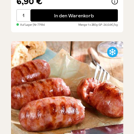
6,90 €
Salsiccia mit Fenchel - 4 Stück
In den Warenkorb
Auf Lager
| Nr.
77194
Menge
1 x 280g
GP: 24,64€/kg