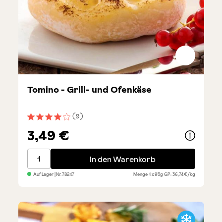
Tomino - Grill- und Ofenkäse
(9)
Durchschnittliche Bewertung von 4.1 von 5 Sternen
3,49 €
Tomino - Grill- und Ofenkäse
In den Warenkorb
Auf Lager
| Nr.
78247
Menge
1 x 95g
GP: 36,74€/kg