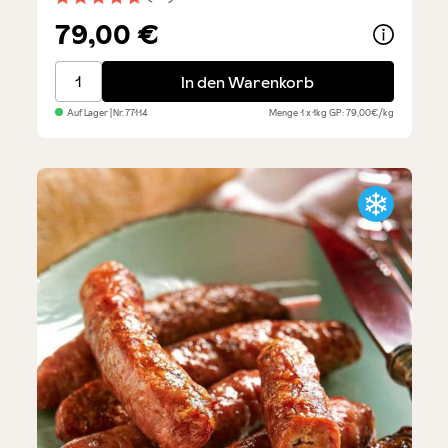
Durchschnittliche Bewertung von 4.6 von 5 Sternen
79,00 €
Bistecca alla Fiorentina - Italienisches Steak
In den Warenkorb
Auf Lager
| Nr.
77114
Menge
1 x 1kg
GP: 79,00€/kg