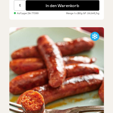
Salsiccia - frische Bratwurst - 4 Stück
In den Warenkorb
Auf Lager
| Nr.
77099
Menge
1 x 280g
GP: 24,64€/kg