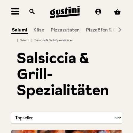
alt springen
Salumi
Käse
Pizzazutaten
Pizzaöfen & Co.
To
|
Salumi
|
Salsiccia & Grill-Spezialitäten
Salsiccia &
Grill-
Spezialitäten