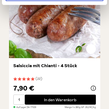
Salsiccia mit Chianti - 4 Stück
(22)
Durchschnittliche Bewertung von 5 von 5 Sternen
7,90 €
Salsiccia mit Chianti - 4 Stück
In den Warenkorb
Auf Lager
| Nr.
77129
Menge
1 x 280g
GP: 28,21€/kg