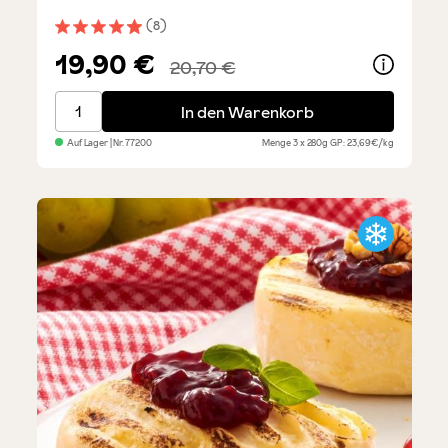
(8)
Durchschnittliche Bewertung von 4.8 von 5 Sternen
19,90 €
20,70 €
Salsiccia - Probierpaket 3 Sorten
In den Warenkorb
Auf Lager
| Nr.
77200
Menge
3 x 280g
GP: 23,69€/kg