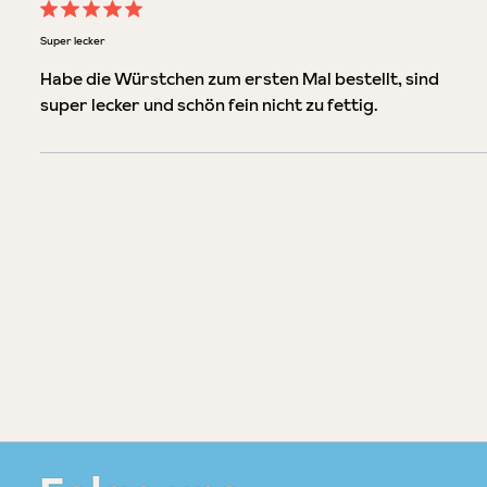
Bewertung mit 5 von 5 Sternen
Super lecker
Habe die Würstchen zum ersten Mal bestellt, sind
super lecker und schön fein nicht zu fettig.