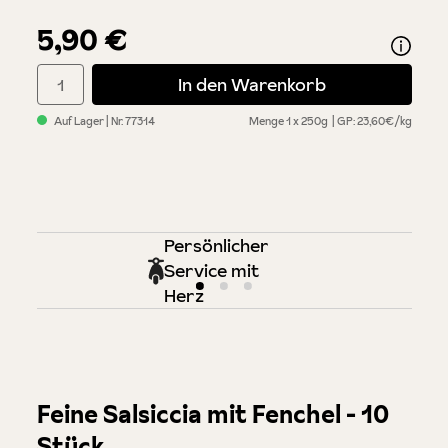
5,90 €
Produkt Anzahl: Gib den gewünschten Wert ein oder benutze di
In den Warenkorb
Auf Lager
| Nr.
77314
Menge
1 x 250g
GP: 23,60€/kg
Persönlicher
Service mit
Herz
Feine Salsiccia mit Fenchel - 10
Stück