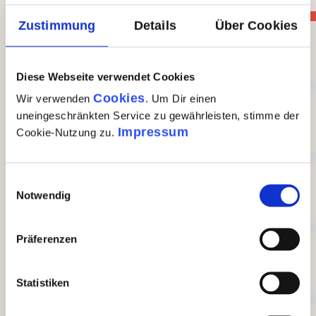
Zustimmung
Details
Über Cookies
100%
Sehr gut (0)
Diese Webseite verwendet Cookies
Cookies
Wir verwenden
. Um Dir einen
0%
uneingeschränkten Service zu gewährleisten, stimme der
Impressum
Cookie-Nutzung zu.
Gut (0)
0%
Einwilligungsauswahl
Notwendig
Akzeptierbar (0)
Präferenzen
0%
Unbefriedigend (0)
Statistiken
0%