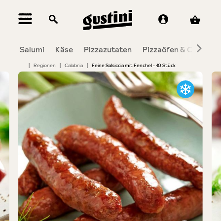
alt springen
Salumi
Käse
Pizzazutaten
Pizzaöfen & Co.
To
|
Regionen
|
Calabria
|
Feine Salsiccia mit Fenchel - 10 Stück
Bildergalerie überspringen