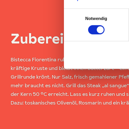
Einwilligungsauswahl
Notwendig
Zubereitung wie i
Bistecca Fiorentina ruht auf dem Grill über Holz
kräftige Kruste und bleibt innen butterzart – ein
Grillrunde krönt. Nur Salz, frisch gemahlener Pfef
mehr braucht es nicht. Grill das Steak „al sangue“
der Kern 50 °C erreicht. Lass es kurz ruhen und s
Dazu: toskanisches Olivenöl, Rosmarin und ein krä