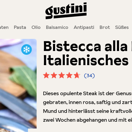
aten
Pasta
Olio
Balsamico
Antipasti
Brot
Süßes
Bistecca alla
Italienisches
(34)
Durchschnittliche Bewertung von 4.
Dieses opulente Steak ist der Genu
gebraten, innen rosa, saftig und zar
Mund und hinterlässt seine kraftvo
zwei Wochen abgehangen und mit ei