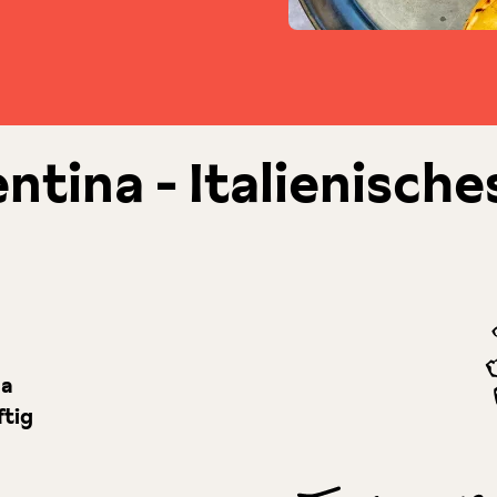
entina - Italienisch
ma
ftig