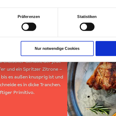
Präferenzen
Statistiken
n Florenz
Nur notwendige Cookies
kohle, bekommt außen eine
 archaischer Genuss, der jede
fer und ein Spritzer Zitrone –
 bis es außen knusprig ist und
chneide es in dicke Tranchen.
ftiger Primitivo.