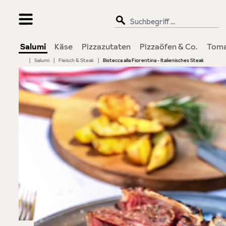
springen
Zur Hauptnavigation springen
Salumi
Käse
Pizzazutaten
Pizzaöfen & Co.
Tom
|
Salumi
|
Fleisch & Steak
|
Bistecca alla Fiorentina - Italienisches Steak
Bildergalerie überspringen