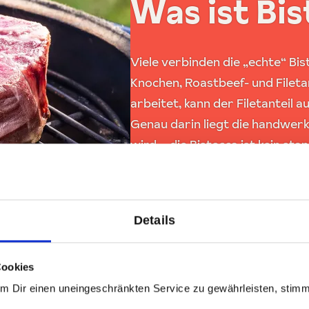
Was ist Bis
Viele verbinden die „echte“ Bis
Knochen, Roastbeef- und Filetan
arbeitet, kann der Filetanteil a
Genau darin liegt die handwerkl
wird – die Bistecca ist kein s
Fleischkultur.
Details
Cookies
Um Dir einen uneingeschränkten Service zu gewährleisten, stim