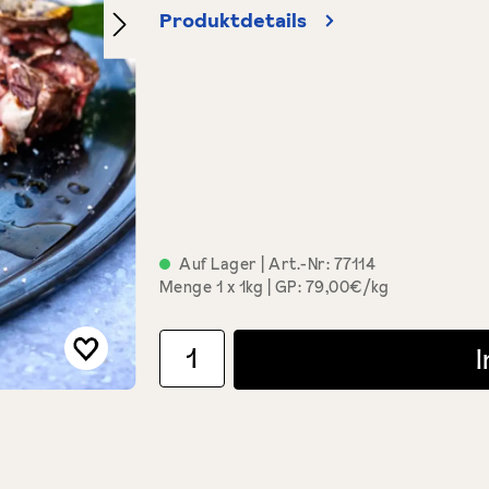
Produktdetails
Auf Lager
| Art.-Nr:
77114
Menge
1 x 1kg
GP: 79,00€/kg
Produkt Anzahl: Gib den gewünschten Wert ein