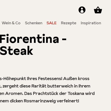
Wein & Co
Schenken
SALE
Rezepte
Inspiration
 Fiorentina -
 Steak
6 von 5 Sternen
ss-Höhepunkt Ihres Festessens! Außen kross
t, zergeht diese Rarität butterweich in Ihrem
llen Aromen. Das Prachtstück der Toskana wird
nem dicken Rosmarinzweig verfeinert!