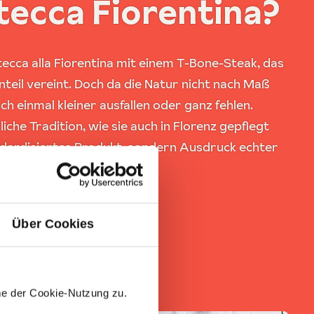
tecca Fiorentina?
tecca alla Fiorentina mit einem T-Bone-Steak, das
teil vereint. Doch da die Natur nicht nach Maß
uch einmal kleiner ausfallen oder ganz fehlen.
iche Tradition, wie sie auch in Florenz gepflegt
tandardisiertes Produkt, sondern Ausdruck echter
Über Cookies
me der Cookie-Nutzung zu.