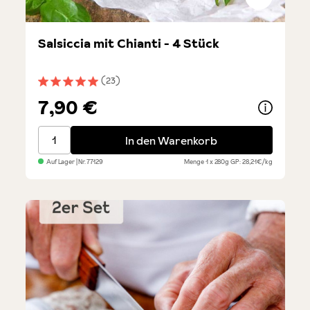
Salsiccia mit Chianti - 4 Stück
(23)
Durchschnittliche Bewertung von 5 von 5 Sternen
7,90 €
Salsiccia mit Chianti - 4 Stück
In den Warenkorb
Auf Lager
| Nr.
77129
Menge
1 x 280g
GP: 28,21€/kg