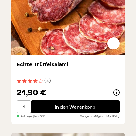
Echte Trüffelsalami
(4)
Durchschnittliche Bewertung von 4 von 5 Sternen
21,90 €
Echte Trüffelsalami
In den Warenkorb
Auf Lager
| Nr.
77295
Menge
1 x 340g
GP: 64,41€/kg