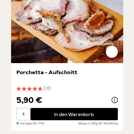
Porchetta - Aufschnitt
(11)
Durchschnittliche Bewertung von 4.8 von 5 Sternen
5,90 €
Porchetta - Aufschnitt
In den Warenkorb
Auf Lager
| Nr.
77175
Menge
1 x 100g
GP: 59,00€/kg