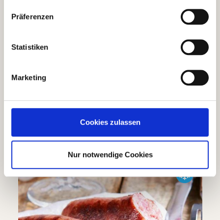
Präferenzen
Ciabatta mit Kräutern
Statistiken
(14)
Marketing
Durchschnittliche Bewertung von 4.6 von 5 Sternen
3,49 €
Details
Cookies zulassen
Lieferstatus
| Nr.
70183
Menge
1 x 250g
GP: 13,96€/kg
Nur notwendige Cookies