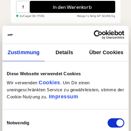
Rindersalami vom Toskana-Stier
In den Warenkorb
Auf Lager
| Nr.
77036
Menge
1 x 340g
GP: 52,65€/kg
Zustimmung
Details
Über Cookies
Diese Webseite verwendet Cookies
Cookies
Wir verwenden
. Um Dir einen
uneingeschränkten Service zu gewährleisten, stimme der
Impressum
Cookie-Nutzung zu.
Einwilligungsauswahl
Notwendig