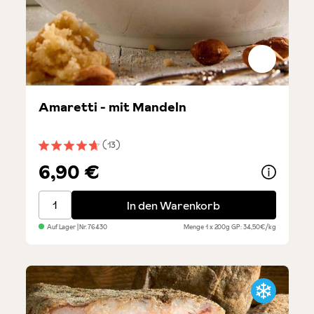
Amaretti - mit Mandeln
(13)
Durchschnittliche Bewertung von 4.6 von 5 Sternen
6,90 €
Amaretti - mit Mandeln
In den Warenkorb
Auf Lager
| Nr.
76430
Menge
1 x 200g
GP: 34,50€/kg