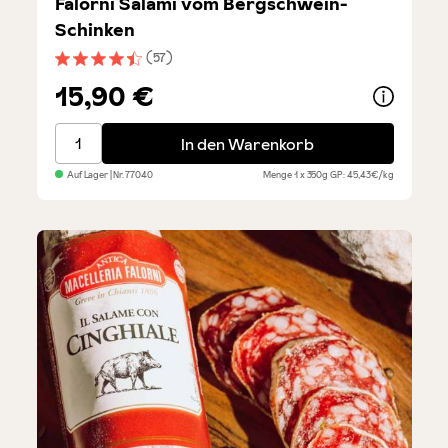
Falorni Salami vom Bergschwein-
Schinken
(57)
Durchschnittliche Bewertung von 4.5 von 5 Sternen
15,90 €
Falorni Salami vom Bergschwein-Schinken
In den Warenkorb
Auf Lager
| Nr.
77040
Menge
1 x 350g
GP: 45,43€/kg