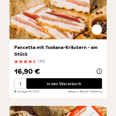
Pancetta mit Toskana-Kräutern - am
Stück
(30)
Durchschnittliche Bewertung von 4.6 von 5 Sternen
16,90 €
Pancetta mit Toskana-Kräutern - am Stück
In den Warenkorb
Auf Lager
| Nr.
77073
Menge
1 x 350g
GP: 48,29€/kg