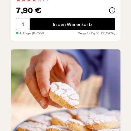
Durchschnittliche Bewertung von 4 von 5 Sternen
7,90 €
Getrüffelte Käsecreme mit Pfeffer
In den Warenkorb
Auf Lager
| Nr.
85047
Menge
1 x 75g
GP: 105,33€/kg