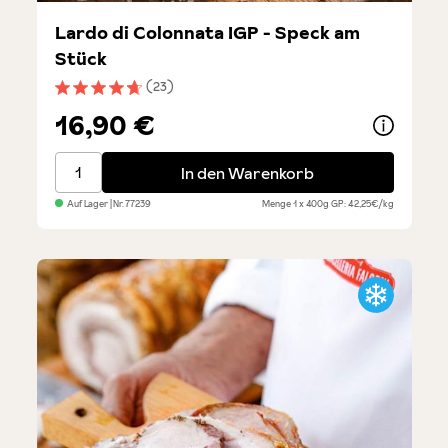
Lardo di Colonnata IGP - Speck am
Stück
(23)
Durchschnittliche Bewertung von 4.6 von 5 Sternen
16,90 €
Lardo di Colonnata IGP - Speck am Stück
In den Warenkorb
Auf Lager
| Nr.
77239
Menge
1 x 400g
GP: 42,25€/kg