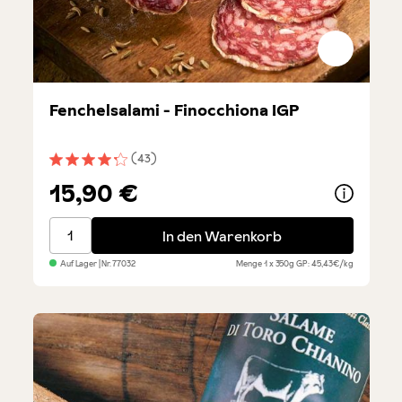
Fenchelsalami - Finocchiona IGP
(43)
Durchschnittliche Bewertung von 4.3 von 5 Sternen
15,90 €
Fenchelsalami - Finocchiona IGP
In den Warenkorb
Auf Lager
| Nr.
77032
Menge
1 x 350g
GP: 45,43€/kg