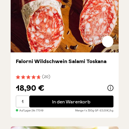
Falorni Wildschwein Salami Toskana
(20)
Durchschnittliche Bewertung von 4.6 von 5 Sternen
18,90 €
Falorni Wildschwein Salami Toskana
In den Warenkorb
Auf Lager
| Nr.
77019
Menge
1 x 300g
GP: 63,00€/kg