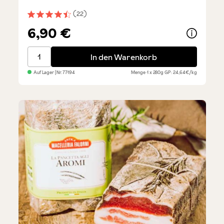
(22)
Durchschnittliche Bewertung von 4.5 von 5 Sternen
6,90 €
Salsiccia mit Fenchel - 4 Stück
In den Warenkorb
Auf Lager
| Nr.
77194
Menge
1 x 280g
GP: 24,64€/kg