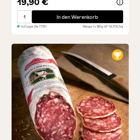
19,90 €
Guanciale - halber Backenspeck, ca. 380 g
In den Warenkorb
Auf Lager
| Nr.
77321
Menge
1 x 380g
GP: 52,37€/kg