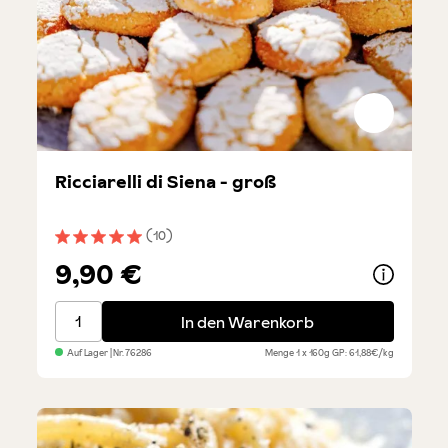
Ricciarelli di Siena - groß
(10)
Durchschnittliche Bewertung von 5 von 5 Sternen
9,90 €
Ricciarelli di Siena - groß
In den Warenkorb
Auf Lager
| Nr.
76286
Menge
1 x 160g
GP: 61,88€/kg