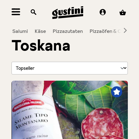
alt springen
Salumi
Käse
Pizzazutaten
Pizzaöfen & Co.
To
Toskana