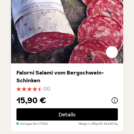
Falorni Salami vom Bergschwein-
Schinken
(0)
Durchschnittliche Bewertung von 4.5 von 5 Sternen
15,90 €
Details
Auf Lager
| Nr.
V77040
Menge
1 x 350g
GP: 45,43€/kg