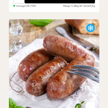
Auf Lager
| Nr.
77193
Menge
1 x 280g
GP: 24,64€/kg