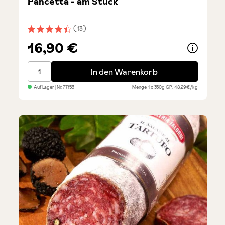
Pancetta - am Stück
(13)
Durchschnittliche Bewertung von 4.5 von 5 Sternen
16,90 €
Pancetta - am Stück
In den Warenkorb
Auf Lager
| Nr.
77153
Menge
1 x 350g
GP: 48,29€/kg