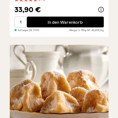
Durchschnittliche Bewertung von 4.8 von 5 Sternen
33,90 €
Guanciale - ganzer Backenspeck, ca. 750 g
In den Warenkorb
Auf Lager
| Nr.
77170
Menge
1 x 750g
GP: 45,20€/kg