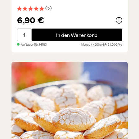
(5)
Durchschnittliche Bewertung von 5 von 5 Sternen
6,90 €
Amaretti - mit Orange
In den Warenkorb
Auf Lager
| Nr.
76513
Menge
1 x 200g
GP: 34,50€/kg