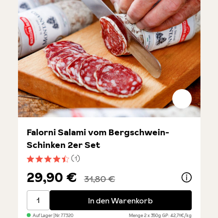
Falorni Salami vom Bergschwein-
Schinken 2er Set
(1)
Durchschnittliche Bewertung von 4.5 von 5 Sternen
29,90 €
31,80 €
Falorni Salami vom Bergschwein-Schinken 2er Set
In den Warenkorb
Auf Lager
| Nr.
77320
Menge
2 x 350g
GP: 42,71€/kg