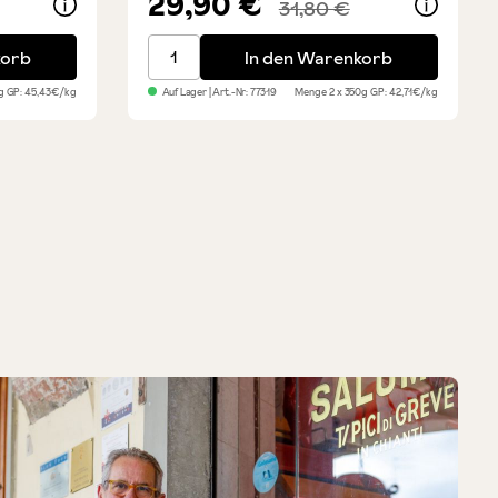
29,90 €
31,80 €
na IGP
Toskanische Fenchelsalami - 2er Sparset
korb
In den Warenkorb
0g
GP: 45,43€/kg
Auf Lager
| Art.-Nr:
77319
Menge
2 x 350g
GP: 42,71€/kg