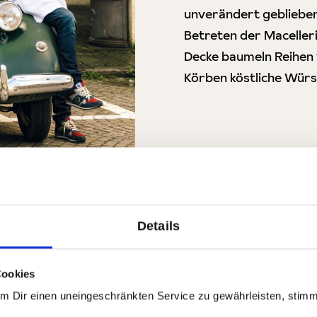
unverändert geblieben 
Betreten der Maceller
Decke baumeln Reihen v
Körben köstliche Würs
n von Falorni
Details
Cookies
Um Dir einen uneingeschränkten Service zu gewährleisten, stim