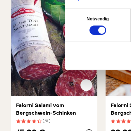
Einwilligungsauswahl
Notwendig
Falorni Salami vom
Falorni
Bergschwein-Schinken
Bergsc
Set
(57)
Durchschnittliche Bewertung von 4.5 von 5 Sternen
Durchsch