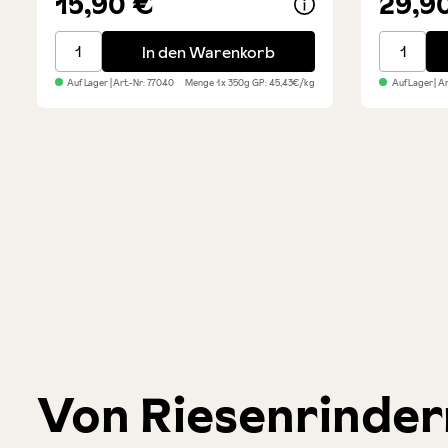
15,90 €
29,9
Falorni Salami vom Bergschwein-Schinken
Falorni 
In den Warenkorb
Auf Lager
| Art.-Nr:
77040
Menge
1 x 350g
GP: 45,43€/kg
Auf Lager
| A
Von Riesenrinder