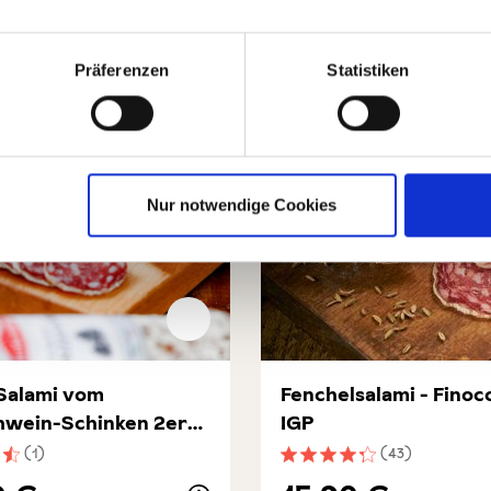
Präferenzen
Statistiken
Nur notwendige Cookies
 Salami vom
Fenchelsalami - Finoc
hwein-Schinken 2er
IGP
(1)
(43)
nittliche Bewertung von 4.5 von 5 Sternen
Durchschnittliche Bewert