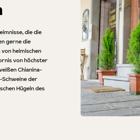
n
imnisse, die die
en gerne die
t von heimischen
ornis von höchster
weißen Chianina-
e-Schweine der
ischen Hügeln des