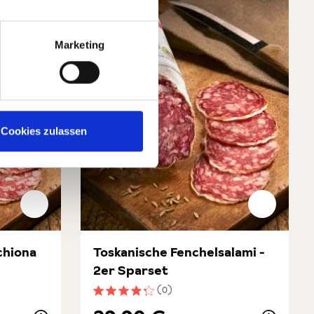
Marketing
Cookies zulassen
chiona
Toskanische Fenchelsalami -
2er Sparset
(0)
ung von 4.3 von 5 Sternen
Durchschnittliche Bewertung von 4.3 von 