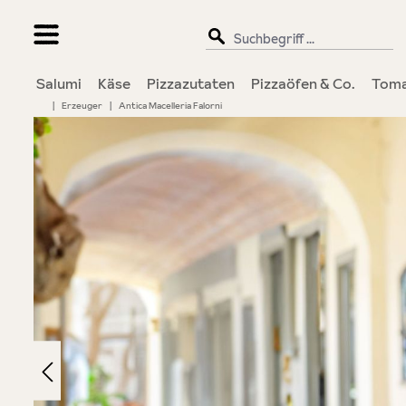
springen
Zur Hauptnavigation springen
Salumi
Käse
Pizzazutaten
Pizzaöfen & Co.
Toma
|
Erzeuger
|
Antica Macelleria Falorni
Bildergalerie überspringen