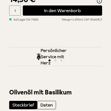
Produkt Anzahl: Gib den gewünschten Wert ein oder benutze di
In den Warenkorb
Auf Lager
| Nr.
71365
Menge
1 x 250ml
GP: 59,60€/l
Persönlicher
Service mit
Herz
Olivenöl mit Basilikum
Steckbrief
Daten