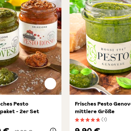
isches Pesto
Frisches Pesto Genov
paket - 2er Set
mittlere Größe
(1)
Durchschnittliche Bewert
0 €
9,90 €