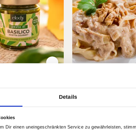
um-Pesto aus
Frisches Walnusspes
ien
Details
 €
9,90 €
8,90 €
Cookies
m-Pesto aus Kampanien
Frisches Walnusspesto
In den Warenkorb
In den Waren
Um Dir einen uneingeschränkten Service zu gewährleisten, stim
rt.-Nr:
72544
Menge
1 x 130g
GP: 53,08€/kg
Auf Lager
| Art.-Nr:
72538
Menge
1 x 13