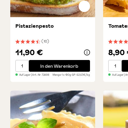
Pistazienpesto
Tomaten
(10)
Durchschnittliche Bewertung von 4.5 von 5 Sternen
Durchsch
11,90 €
8,90
Pistazienpesto
Tomatenp
In den Warenkorb
Auf Lager
| Art.-Nr:
72498
Menge
1 x 190g
GP: 62,63€/kg
Auf Lager
| A