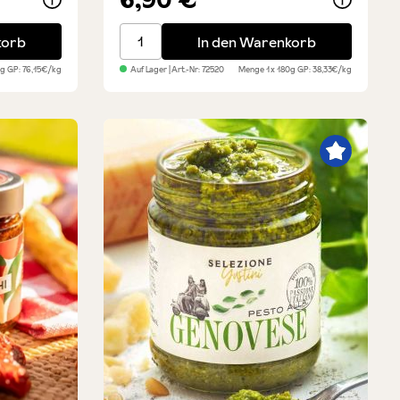
- mittlere Größe
Pesto Rosso - Rotes Pesto
korb
In den Warenkorb
0g
GP: 76,15€/kg
Auf Lager
| Art.-Nr:
72520
Menge
1 x 180g
GP: 38,33€/kg