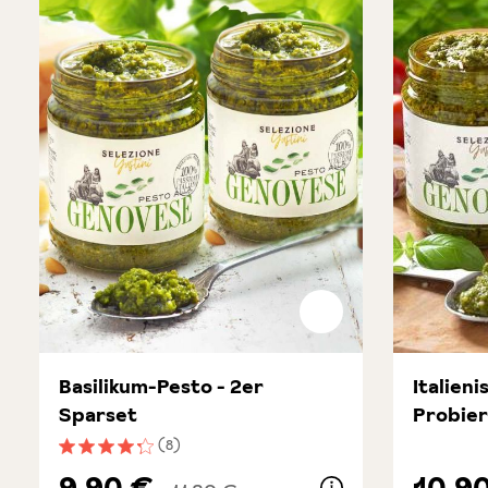
Basilikum-Pesto - 2er
Italien
Sparset
Probier
(8)
Durchschnittliche Bewertung von 4.3 von 5 Sternen
9,90 €
10,9