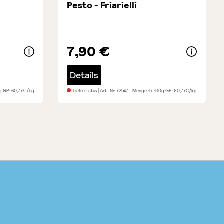
Pesto - Friarielli
7,90 €
Details
0g
GP: 60,77€/kg
Lieferstatus
| Art.-Nr:
72547
Menge
1 x 130g
GP: 60,77€/kg