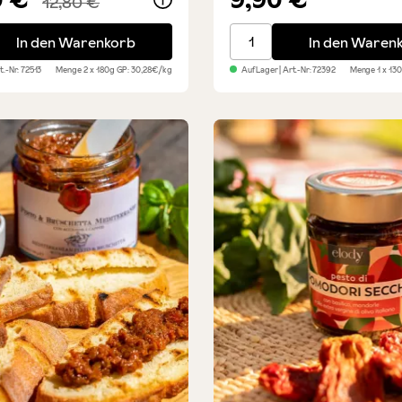
12,80 €
ches Pesto Probierpaket - 2er Set
Frisches Pesto Genovese 
In den Warenkorb
In den Waren
rt.-Nr:
72513
Menge
2 x 180g
GP: 30,28€/kg
Auf Lager
| Art.-Nr:
72392
Menge
1 x 13