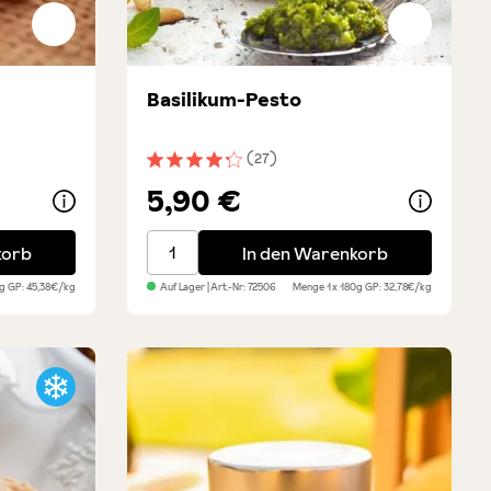
Basilikum-Pesto
(27)
Durchschnittliche Bewertung von 4.3 von 
5,90 €
auch
Basilikum-Pesto
korb
In den Warenkorb
0g
GP: 45,38€/kg
Auf Lager
| Art.-Nr:
72506
Menge
1 x 180g
GP: 32,78€/kg