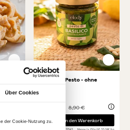
to
Basilikum-Pesto - ohne
Knoblauch
Über Cookies
6,90 €
8,90 €
Basilikum-Pesto - ohne Knoblauch
korb
In den Warenkorb
me der Cookie-Nutzung zu.
0g
GP: 76,15€/kg
Auf Lager
| Art.-Nr:
72543
Menge
1 x 130g
GP: 53,08€/kg