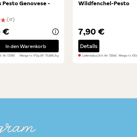
s Pesto Genovese -
Wildfenchel-Pesto
(17)
nittliche Bewertung von 4.6 von 5 Sternen
0 €
7,90 €
 Pesto Genovese - groß
Details
In den Warenkorb
rt.-Nr:
72393
Menge
1 x 170g
GP: 75,88€/kg
Lieferstatus
| Art.-Nr:
72546
Menge
1 x 13
gram