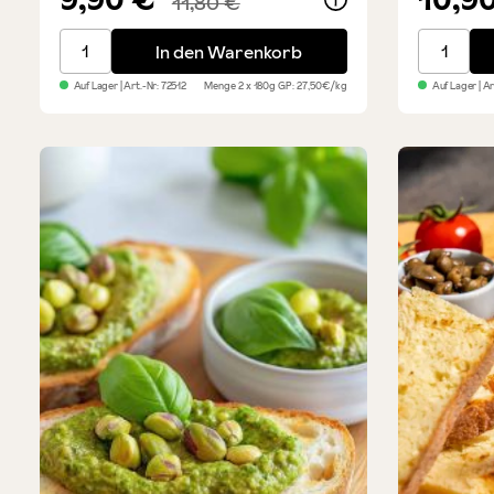
11,80 €
Basilikum-Pesto - 2er Sparset
Italienis
In den Warenkorb
Auf Lager
| Art.-Nr:
72512
Menge
2 x 180g
GP: 27,50€/kg
Auf Lager
| A