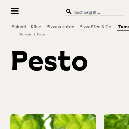
springen
Zur Hauptnavigation springen
Salumi
Käse
Pizzazutaten
Pizzaöfen & Co.
Tom
|
Tomaten
|
Pesto
Pesto