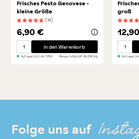
Frisches Pesto Genovese -
Frische
kleine Größe
groß
(16)
Durchschnittliche Bewertung von 4.6 von 5 Sternen
Durchsch
6,90 €
12,9
Frisches Pesto Genovese - kleine Größe
Frisches
In den Warenkorb
Auf Lager
| Art.-Nr:
72391
Menge
1 x 80g
GP: 86,25€/kg
Auf Lager
| A
Insta
Folge uns auf