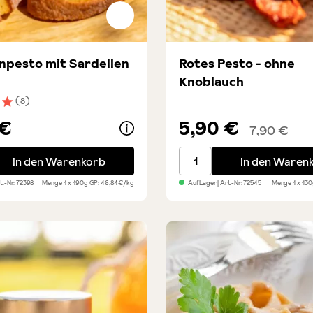
pesto mit Sardellen
Rotes Pesto - ohne
Knoblauch
(8)
nittliche Bewertung von 5 von 5 Sternen
 €
5,90 €
7,90 €
esto mit Sardellen
Rotes Pesto - ohne Knobl
In den Warenkorb
In den Waren
rt.-Nr:
72398
Menge
1 x 190g
GP: 46,84€/kg
Auf Lager
| Art.-Nr:
72545
Menge
1 x 13