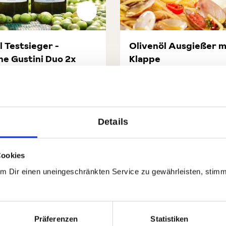
l Testsieger -
Olivenöl Ausgießer m
ne Gustini Duo 2x
Klappe
(3)
(1)
nittliche Bewertung von 4 von 5 Sternen
Durchschnittliche Bewert
0 €
4,49 €
49,80 €
Testsieger - Selezione Gustini Duo 2x
Olivenöl Ausgießer mit K
In den Warenkorb
In den Waren
Details
rt.-Nr:
71429
Menge
2 x 0,5l
GP: 44,90€/l
Auf Lager
| Art.-Nr:
80103
Menge
1 x 1S
Cookies
Um Dir einen uneingeschränkten Service zu gewährleisten, stim
Präferenzen
Statistiken