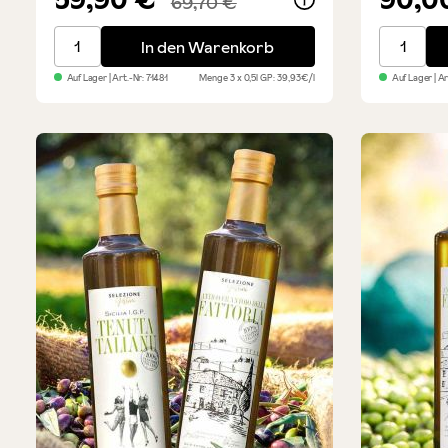
69,70 €
Top Trio 2025 - Olivenöl Sparset
Quintett
In den Warenkorb
Auf Lager
| Art.-Nr:
71481
Menge
3 x 0,5l
GP: 39,93€/l
Auf Lager
| A