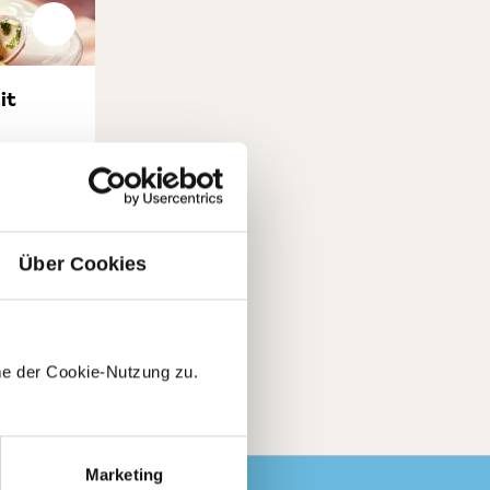
it
ung von 4 von 5 Sternen
lappe
korb
Über Cookies
tück
GP: 4,49€/st
me der Cookie-Nutzung zu.
Marketing