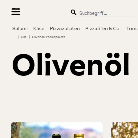
springen
Zur Hauptnavigation springen
Salumi
Käse
Pizzazutaten
Pizzaöfen & Co.
Toma
|
Olio
|
Olivenöl Probierpakete
Olivenöl