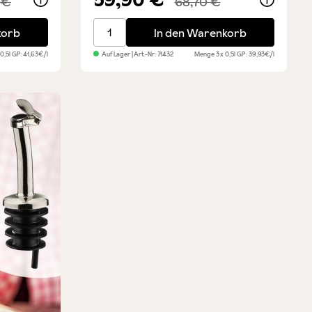
 €
68,70 €
alien Olivenöl 6er Vorteilsset
Terzetto Eccellenza - Premium Olivenöl 3x
korb
In den Warenkorb
 0,5l
GP: 41,63€/l
Auf Lager
| Art.-Nr:
71432
Menge
3 x 0,5l
GP: 39,93€/l