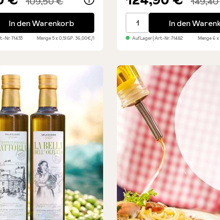
109,50 €
149,40
o Oleum - Premium-Olivenöl, 5x
Primo Monti Iblei DOP - It
In den Warenkorb
In den Waren
rt.-Nr:
71433
Menge
5 x 0,5l
GP: 36,00€/l
Auf Lager
| Art.-Nr:
71482
Menge
6 x