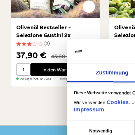
Olivenöl Bestseller -
Olivenö
Selezione Gustini 2x
Selezio
(2)
Durchschnittliche Bewertung von 3 von 5 Sternen
Durchsch
37,90 €
44,9
43,80 €
Olivenöl Bestseller - Selezione Gustini 2x
Olivenöl 
In den Warenkorb
Zustimmung
Auf Lager
| Art.-Nr:
71434
Menge
2 x 0,5l
GP: 37,90€/l
Auf Lager
| A
Diese Webseite verwendet 
Cookies
Wir verwenden
. 
Impressum
Einwilligungsauswahl
Notwendig