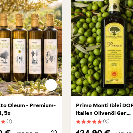
tto Oleum - Premium-
Primo Monti Iblei DOP
l, 5x
Italien Olivenöl 6er
Vorteilsset
(1)
(0)
nittliche Bewertung von 5 von 5 Sternen
Durchschnittliche Bewert
0 €
124,90 €