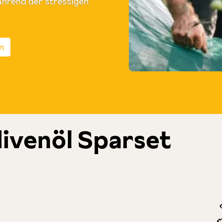
ährend der stressigen
n
livenöl Sparset