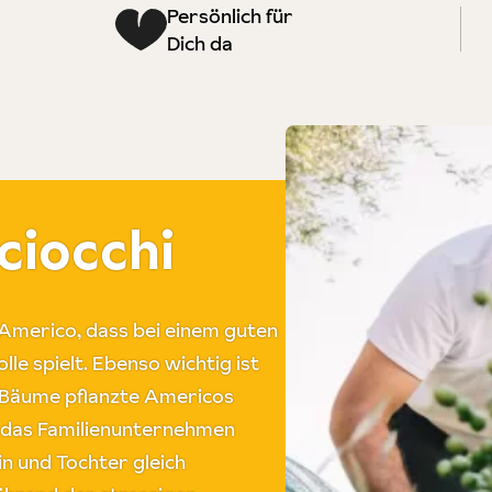
Persönlich für
Dich da
ciocchi
Americo, dass bei einem guten
lle spielt. Ebenso wichtig ist
n Bäume pflanzte Americos
 das Familienunternehmen
in und Tochter gleich