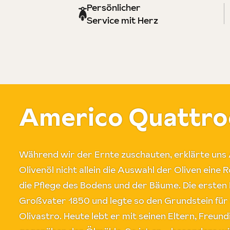
Persönlicher
Service mit Herz
Americo Quattro
Während wir der Ernte zuschauten, erklärte uns 
Olivenöl nicht allein die Auswahl der Oliven eine Ro
die Pflege des Bodens und der Bäume. Die erste
Großvater 1850 und legte so den Grundstein für
Olivastro. Heute lebt er mit seinen Eltern, Freund