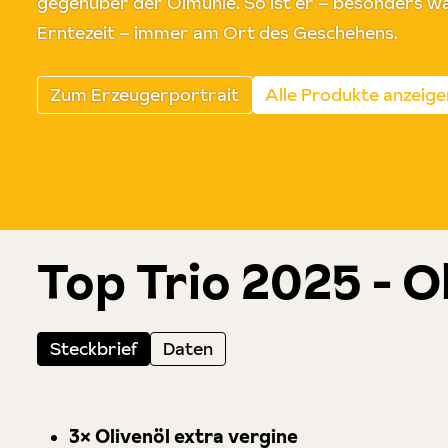
gegenüber der Ölmühle. So ist er – besonders w
Erntezeit – immer am Ort des Geschehens.
Zum Erzeugerportrait
Alle Produkte anzeige
Top Trio 2025 - O
Steckbrief
Daten
3× Olivenöl extra vergine