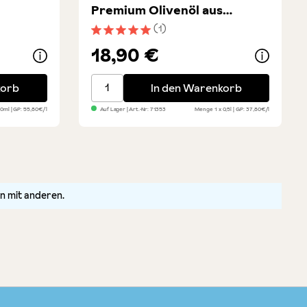
Premium Olivenöl aus
Apulien
(1)
ung von 5 von 5 Sternen
Durchschnittliche Bewertung von 5 von 5 
18,90 €
et 2x
Maestro Frantoiano - Premium Olivenöl au
korb
In den Warenkorb
50ml
GP: 55,80€/l
Auf Lager
| Art.-Nr:
71353
Menge
1 x 0,5l
GP: 37,80€/l
n mit anderen.