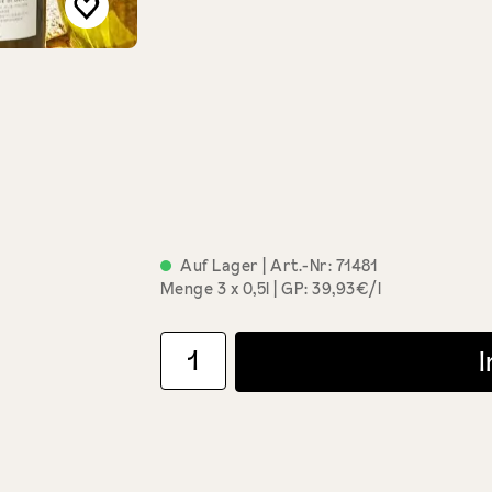
Auf Lager
| Art.-Nr:
71481
Menge
3 x 0,5l
GP: 39,93€/l
Produkt Anzahl: Gib den gewünschten Wert ein