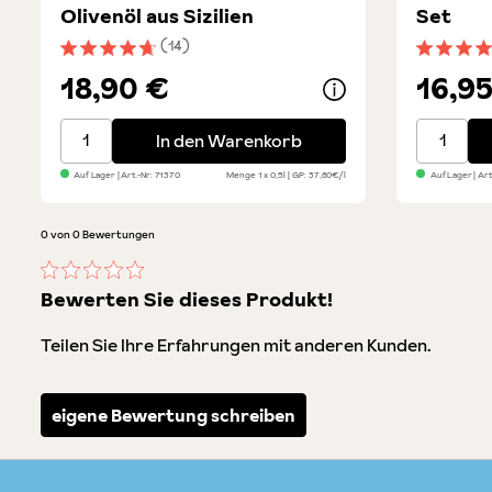
Olivenöl aus Sizilien
Set
(14)
Durchschnittliche Bewertung von 4.8 von 5 Sternen
Durchsch
18,90 €
16,9
Tenuta Talianu - Premium Olivenöl aus Sizilien
San Marz
In den Warenkorb
Auf Lager
| Art.-Nr:
71370
Menge
1 x 0,5l
GP: 37,80€/l
Auf Lager
| Art
0 von 0 Bewertungen
Durchschnittliche Bewertung von 0 von 5 Sternen
Bewerten Sie dieses Produkt!
Teilen Sie Ihre Erfahrungen mit anderen Kunden.
eigene Bewertung schreiben