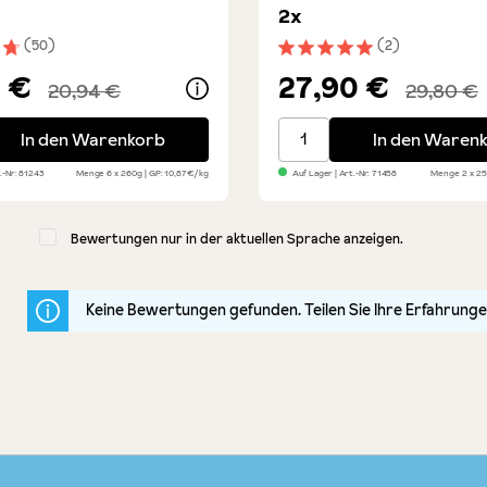
2x
(50)
(2)
nittliche Bewertung von 4.7 von 5 Sternen
Durchschnittliche Bewert
5 €
27,90 €
20,94 €
29,80 €
ano Tomaten - 6er Set
Weißer Balsamico - Spars
In den Warenkorb
In den Waren
.-Nr:
81243
Menge
6 x 260g
GP: 10,87€/kg
Auf Lager
| Art.-Nr:
71458
Menge
2 x 2
Bewertungen nur in der aktuellen Sprache anzeigen.
Keine Bewertungen gefunden. Teilen Sie Ihre Erfahrunge