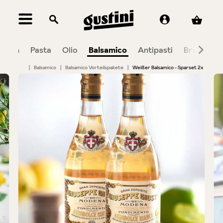
alt springen
maten
Pasta
Olio
Balsamico
Antipasti
Brot
Sü
|
Balsamico
|
Balsamico Vorteilspakete
|
Weißer Balsamico - Sparset 2x
Bildergalerie überspringen