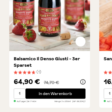
Balsamico Il Denso Giusti - 3er
San
Sparset
(1)
Durchschnittliche Bewertung von 4.8 von 5 Sternen
Durc
64,90 €
16
74,70 €
Balsamico Il Denso Giusti - 3er Sparset
San 
In den Warenkorb
Auf Lager
| Nr.
71424
Menge
3 x 250ml
GP: 86,53€/l
Auf 