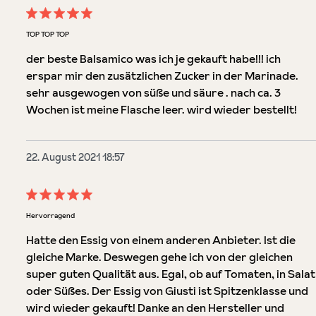
Bewertung mit 5 von 5 Sternen
TOP TOP TOP
der beste Balsamico was ich je gekauft habe!!! ich
erspar mir den zusätzlichen Zucker in der Marinade.
sehr ausgewogen von süße und säure . nach ca. 3
Wochen ist meine Flasche leer. wird wieder bestellt!
22. August 2021 18:57
Bewertung mit 5 von 5 Sternen
Hervorragend
Hatte den Essig von einem anderen Anbieter. Ist die
gleiche Marke. Deswegen gehe ich von der gleichen
super guten Qualität aus. Egal, ob auf Tomaten, in Salat
oder Süßes. Der Essig von Giusti ist Spitzenklasse und
wird wieder gekauft! Danke an den Hersteller und