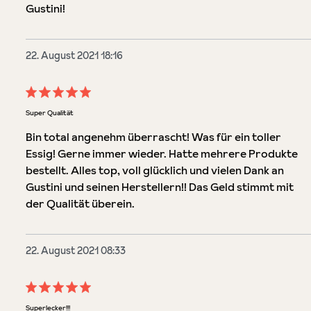
Gustini!
22. August 2021 18:16
Bewertung mit 5 von 5 Sternen
Super Qualität
Bin total angenehm überrascht! Was für ein toller
Essig! Gerne immer wieder. Hatte mehrere Produkte
bestellt. Alles top, voll glücklich und vielen Dank an
Gustini und seinen Herstellern!! Das Geld stimmt mit
der Qualität überein.
22. August 2021 08:33
Bewertung mit 5 von 5 Sternen
Superlecker!!!