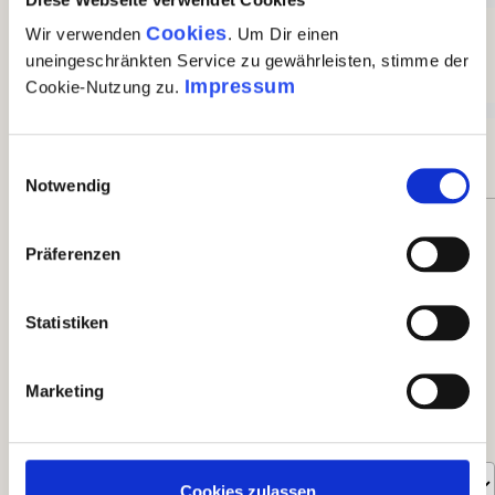
0%
Cookies
Wir verwenden
. Um Dir einen
uneingeschränkten Service zu gewährleisten, stimme der
Unbefriedigend (0)
Impressum
Cookie-Nutzung zu.
0%
Einwilligungsauswahl
Notwendig
Bewerten Sie dieses Produkt!
Präferenzen
Teilen Sie Ihre Erfahrungen mit anderen Kunden.
Statistiken
eigene Bewertung schreiben
Marketing
Bewertungen nur in der aktuellen Sprache anzeigen.
Sortiert nach
Cookies zulassen