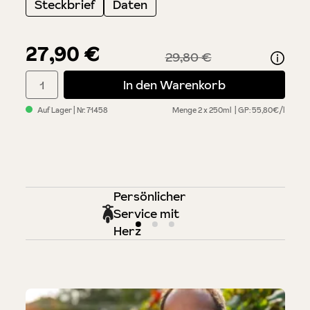
Steckbrief
Daten
27,90 €
29,80 €
Produkt Anzahl: Gib den gewünschten Wert ein oder benutze di
In den Warenkorb
Auf Lager
| Nr.
71458
Menge
2 x 250ml
GP: 55,80€/l
Persönlicher
Service mit
Herz