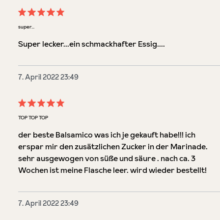
Bewertung mit 5 von 5 Sternen
super...
Super lecker...ein schmackhafter Essig....
7. April 2022 23:49
Bewertung mit 5 von 5 Sternen
TOP TOP TOP
der beste Balsamico was ich je gekauft habe!!! ich
erspar mir den zusätzlichen Zucker in der Marinade.
sehr ausgewogen von süße und säure . nach ca. 3
Wochen ist meine Flasche leer. wird wieder bestellt!
7. April 2022 23:49