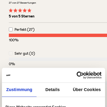
27 von 27 Bewertungen
Durchschnittliche Bewertung von 5 von 5 Sternen
5 von 5 Sternen
Perfekt (27)
100%
Sehr gut (0)
0%
Gut (0)
0%
Zustimmung
Details
Über Cookies
Akzeptierbar (0)
Diese Webseite verwendet Cookies