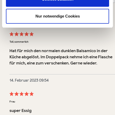
1
-
10
von
27
Bewertungen
Nur notwendige Cookies
21. Juni 2024 14:04
Bewertung mit 5 von 5 Sternen
Toll, sommerlich
Hat für mich den normalen dunklen Balsamico in der
Küche abgelöst. Im Doppelpack nehme ich eine Flasche
für mich, eine zum verschenken. Gerne wieder.
14. Februar 2023 09:54
Bewertung mit 5 von 5 Sternen
Frau
super Essig