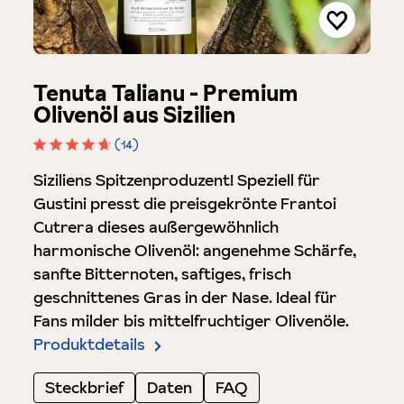
Tenuta Talianu - Premium
Olivenöl aus Sizilien
(14)
Durchschnittliche Bewertung von 4.8 von 5 Stern
Siziliens Spitzenproduzent! Speziell für
Gustini presst die preisgekrönte Frantoi
Cutrera dieses außergewöhnlich
harmonische Olivenöl: angenehme Schärfe,
sanfte Bitternoten, saftiges, frisch
geschnittenes Gras in der Nase. Ideal für
Fans milder bis mittelfruchtiger Olivenöle.
Produktdetails
Steckbrief
Daten
FAQ