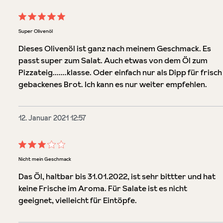
Bewertung mit 5 von 5 Sternen
Super Olivenöl
Dieses Olivenöl ist ganz nach meinem Geschmack. Es
passt super zum Salat. Auch etwas von dem Öl zum
Pizzateig.......klasse. Oder einfach nur als Dipp für frisch
gebackenes Brot. Ich kann es nur weiter empfehlen.
12. Januar 2021 12:57
Bewertung mit 3 von 5 Sternen
Nicht mein Geschmack
Das Öl, haltbar bis 31.01.2022, ist sehr bittter und hat
keine Frische im Aroma. Für Salate ist es nicht
geeignet, vielleicht für Eintöpfe.