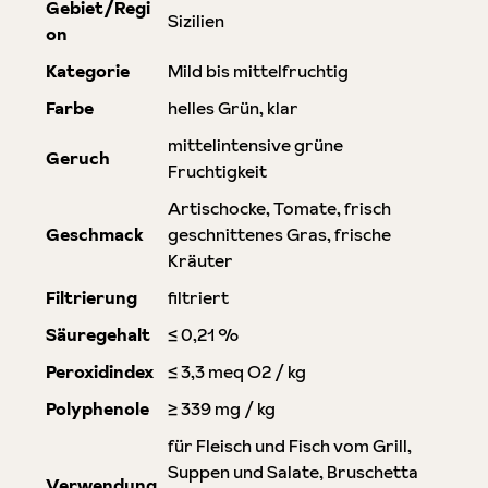
Gebiet/Regi
Sizilien
on
Kategorie
Mild bis mittelfruchtig
Farbe
helles Grün, klar
mittelintensive grüne
Geruch
Fruchtigkeit
Artischocke, Tomate, frisch
Geschmack
geschnittenes Gras, frische
Kräuter
Filtrierung
filtriert
Säuregehalt
≤ 0,21 %
Peroxidindex
≤ 3,3 meq O2 / kg
Polyphenole
≥ 339 mg / kg
für Fleisch und Fisch vom Grill,
Suppen und Salate, Bruschetta
Verwendung