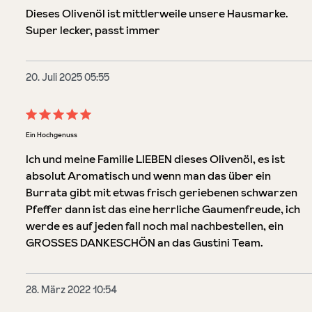
Dieses Olivenöl ist mittlerweile unsere Hausmarke.
Super lecker, passt immer
20. Juli 2025 05:55
Bewertung mit 5 von 5 Sternen
Ein Hochgenuss
Ich und meine Familie LIEBEN dieses Olivenöl, es ist
absolut Aromatisch und wenn man das über ein
Burrata gibt mit etwas frisch geriebenen schwarzen
Pfeffer dann ist das eine herrliche Gaumenfreude, ich
werde es auf jeden fall noch mal nachbestellen, ein
GROSSES DANKESCHÖN an das Gustini Team.
28. März 2022 10:54