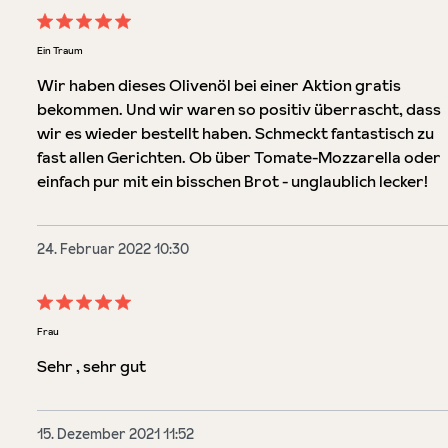
Bewertung mit 5 von 5 Sternen
Ein Traum
Wir haben dieses Olivenöl bei einer Aktion gratis
bekommen. Und wir waren so positiv überrascht, dass
wir es wieder bestellt haben. Schmeckt fantastisch zu
fast allen Gerichten. Ob über Tomate-Mozzarella oder
einfach pur mit ein bisschen Brot - unglaublich lecker!
24. Februar 2022 10:30
Bewertung mit 5 von 5 Sternen
Frau
Sehr , sehr gut
15. Dezember 2021 11:52