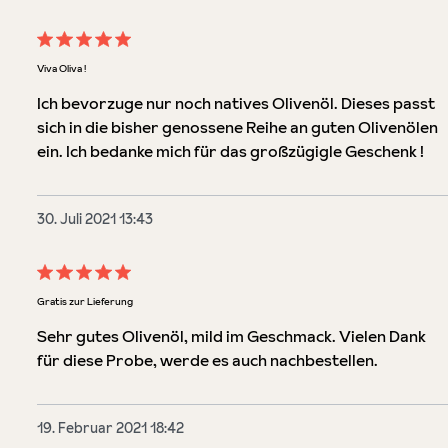
Bewertung mit 5 von 5 Sternen
Viva Oliva !
Ich bevorzuge nur noch natives Olivenöl. Dieses passt
sich in die bisher genossene Reihe an guten Olivenölen
ein. Ich bedanke mich für das großzügigle Geschenk !
30. Juli 2021 13:43
Bewertung mit 5 von 5 Sternen
Gratis zur Lieferung
Sehr gutes Olivenöl, mild im Geschmack. Vielen Dank
für diese Probe, werde es auch nachbestellen.
19. Februar 2021 18:42