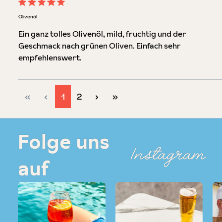
Bewertung mit 5 von 5 Sternen
Olivenöl
Ein ganz tolles Olivenöl, mild, fruchtig und der
Geschmack nach grünen Oliven. Einfach sehr
empfehlenswert.
Seite
Seite
1
2
Folge uns
Instagram
auf