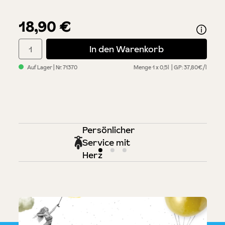
18,90 €
Produkt Anzahl: Gib den gewünschten Wert ein oder benutze di
In den Warenkorb
Auf Lager
| Nr.
71370
Menge
1 x 0,5l
GP: 37,80€/l
Persönlicher
Service mit
Herz