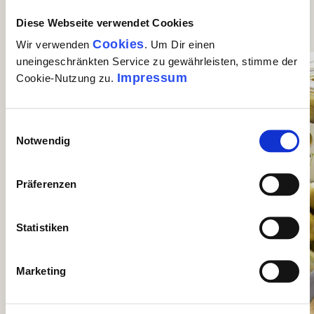
Diese Webseite verwendet Cookies
Dazu noch mehr Gusto für Dich
Cookies
Wir verwenden
. Um Dir einen
Produktgalerie überspringen
uneingeschränkten Service zu gewährleisten, stimme der
Impressum
Cookie-Nutzung zu.
Einwilligungsauswahl
Notwendig
Präferenzen
Statistiken
Marketing