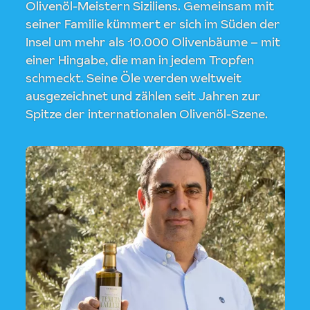
Olivenöl-Meistern Siziliens. Gemeinsam mit
seiner Familie kümmert er sich im Süden der
Insel um mehr als 10.000 Olivenbäume – mit
einer Hingabe, die man in jedem Tropfen
schmeckt. Seine Öle werden weltweit
ausgezeichnet und zählen seit Jahren zur
Spitze der internationalen Olivenöl-Szene.