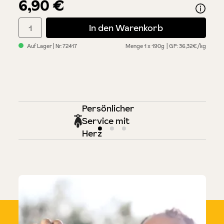
6,90 €
Produkt Anzahl: Gib den gewünschten Wert ein oder benutze di
In den Warenkorb
Auf Lager
| Nr.
72417
Menge
1 x 190g
GP: 36,32€/kg
Persönlicher
Service mit
Herz