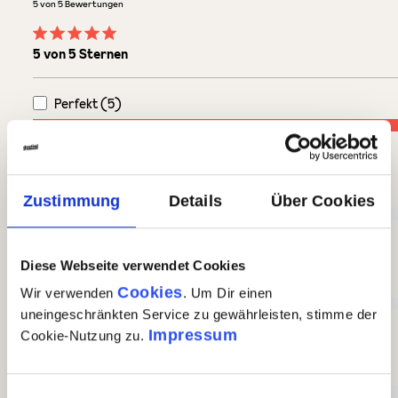
5 von 5 Bewertungen
Durchschnittliche Bewertung von 5 von 5 Sternen
5 von 5 Sternen
Perfekt (5)
100%
Sehr gut (0)
Zustimmung
Details
Über Cookies
0%
Diese Webseite verwendet Cookies
Gut (0)
Cookies
Wir verwenden
. Um Dir einen
uneingeschränkten Service zu gewährleisten, stimme der
0%
Impressum
Cookie-Nutzung zu.
Akzeptierbar (0)
Einwilligungsauswahl