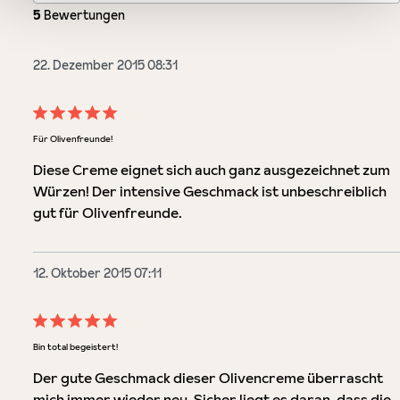
5
Bewertungen
22. Dezember 2015 08:31
Bewertung mit 5 von 5 Sternen
Für Olivenfreunde!
Diese Creme eignet sich auch ganz ausgezeichnet zum
Würzen! Der intensive Geschmack ist unbeschreiblich
gut für Olivenfreunde.
12. Oktober 2015 07:11
Bewertung mit 5 von 5 Sternen
Bin total begeistert!
Der gute Geschmack dieser Olivencreme überrascht
mich immer wieder neu. Sicher liegt es daran, dass die