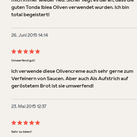
guten Tonda Iblea Oliven verwendet wurden. Ich bin
total begeistert!
26. Juni 2015 14:14
Bewertung mit 5 von 5 Sternen
Umwerfend gut!
Ich verwende diese Olivencreme auch sehr gerne zum
Verfeinern von Saucen. Aber auch Als Aufstrich auf
geröstetem Brot ist sie umwerfend!
23. Mai 2015 12:37
Bewertung mit 5 von 5 Sternen
Sehr zu loben!