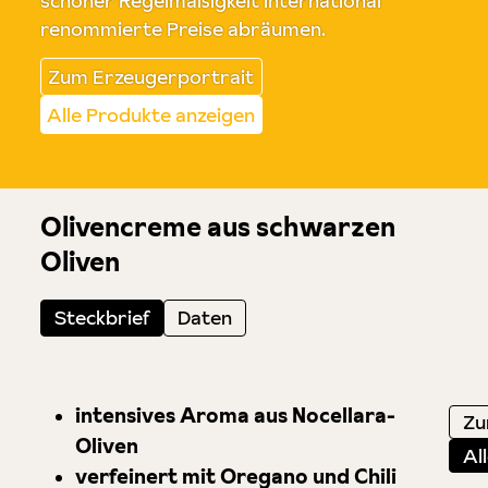
schöner Regelmäßigkeit international
renommierte Preise abräumen.
Zum Erzeugerportrait
Alle Produkte anzeigen
Olivencreme aus schwarzen
Oliven
Steckbrief
Daten
intensives Aroma aus Nocellara-
Zu
Oliven
Al
verfeinert mit Oregano und Chili