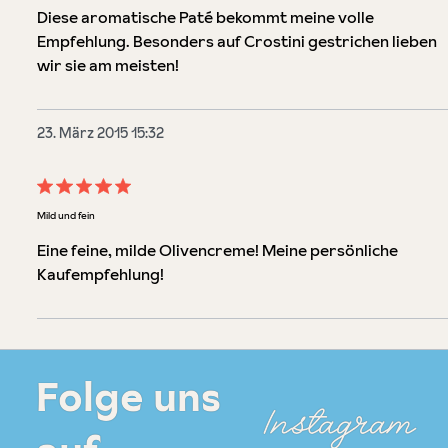
Diese aromatische Paté bekommt meine volle
Empfehlung. Besonders auf Crostini gestrichen lieben
wir sie am meisten!
23. März 2015 15:32
Bewertung mit 5 von 5 Sternen
Mild und fein
Eine feine, milde Olivencreme! Meine persönliche
Kaufempfehlung!
Folge uns
Instagram