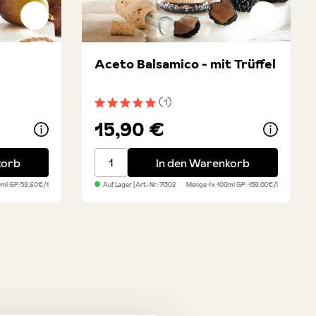
n
Aceto Balsamico - mit Trüffel
(1)
ung von 5 von 5 Sternen
Durchschnittliche Bewertung von 5 von 5 
15,90 €
Aceto Balsamico - mit Trüffel
korb
In den Warenkorb
0ml
GP: 59,60€/1
Auf Lager
| Art.-Nr:
71302
Menge
1 x 100ml
GP: 159,00€/l