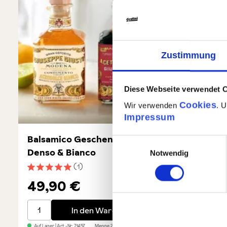
Zustimmung
Diese Webseite verwendet 
Cookies
Wir verwenden
. 
Impressum
Balsamico Geschenkbox -
Agrodo
Einwilligungsauswahl
Denso & Bianco
Notwendig
(1)
Durchschnittliche Bewertung von 5 von 5 Sternen
49,90 €
14,9
Balsamico Geschenkbox - Denso & Bianco
Agrodolc
In den Warenkorb
Auf Lager
| Art.-Nr:
71457
Menge
2 x 250ml
GP: 99,80€/l
Auf Lager
| A