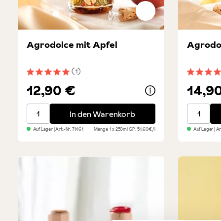
Agrodolce mit Apfel
Agrodol
(1)
Durchschnittliche Bewertung von 5 von 5 Sternen
Durchsch
12,90 €
14,9
Agrodolce mit Apfel
Agrodolc
In den Warenkorb
Auf Lager
| Art.-Nr:
71461
Menge
1 x 250ml
GP: 51,60€/l
Auf Lager
| A