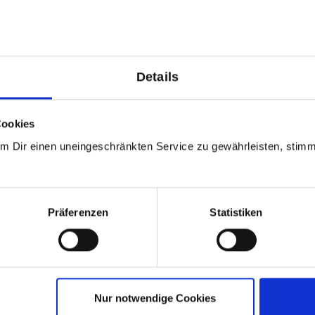
Details
Cookies
Um Dir einen uneingeschränkten Service zu gewährleisten, stim
lce mit Ingwer
Präferenzen
Statistiken
0 €
e mit Ingwer
In den Warenkorb
Nur notwendige Cookies
rt.-Nr:
71485
Menge
1 x 250ml
GP: 59,60€/l