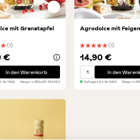
ce mit Granatapfel
Agrodolce mit Feige
(1)
(1)
nittliche Bewertung von 5 von 5 Sternen
Durchschnittliche Bewert
0 €
14,90 €
e mit Granatapfel
Agrodolce mit Feigen
In den Warenkorb
In den Waren
rt.-Nr:
71462
Menge
1 x 250ml
GP: 59,60€/l
Auf Lager
| Art.-Nr:
71463
Menge
1 x 25