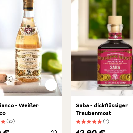
Bianco - Weißer
Saba - dickflüssiger
co
Traubenmost
(25)
(7)
nittliche Bewertung von 5 von 5 Sternen
Durchschnittliche Bewert
0 €
12,90 €