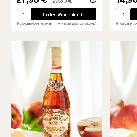
29,80 €
Weißer Balsamico - Sparset 2x
Giusti Bi
In den Warenkorb
Auf Lager
| Art.-Nr:
71458
Menge
2 x 250ml
GP: 55,80€/l
Auf Lager
| A