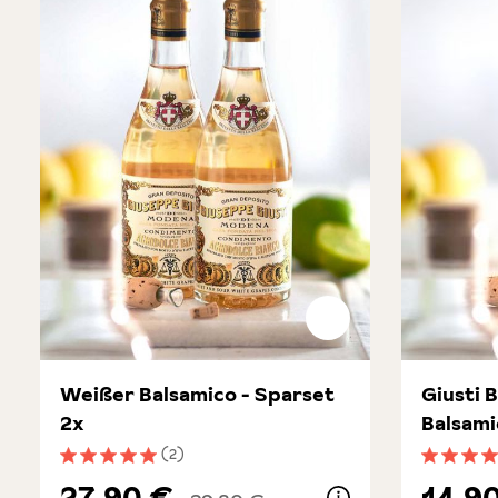
Weißer Balsamico - Sparset
Giusti 
2x
Balsami
(2)
Durchschnittliche Bewertung von 5 von 5 Sternen
Durchsch
27,90 €
14,9