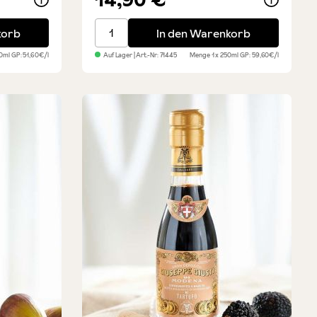
ubenmost
Agrodolce mit Himbeeren
korb
In den Warenkorb
50ml
GP: 51,60€/l
Auf Lager
| Art.-Nr:
71445
Menge
1 x 250ml
GP: 59,60€/l