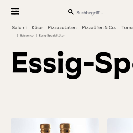
springen
Zur Hauptnavigation springen
Salumi
Käse
Pizzazutaten
Pizzaöfen & Co.
Toma
|
Balsamico
|
Essig-Spezialitäten
Essig-Sp