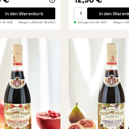
anco - Weißer Balsamico
Saba - dickflüssiger Tra
In den Warenkorb
In den Waren
rt.-Nr:
71212
Menge
1 x 250ml
GP: 59,60€/l
Auf Lager
| Art.-Nr:
71213
Menge
1 x 2