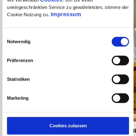
Produktgalerie überspringen
uneingeschränkten Service zu gewährleisten, stimme der
Impressum
Cookie-Nutzung zu.
Einwilligungsauswahl
Notwendig
Präferenzen
Statistiken
Marketing
Cookies zulassen
Gragnano Pasta - 4er
Chil