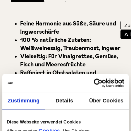
Feine Harmonie aus Süße, Säure und
Zu
Ingwerschärfe
Al
100 % natürliche Zutaten:
Weißweinessig, Traubenmost, Ingwer
Vielseitig: Für Vinaigrettes, Gemüse,
Fisch und Meeresfrüchte
Raffiniert in Obstsalaten und
asiatischen Gerichten
Auch ideal für Cocktails, Mocktails
und Tees
Zustimmung
Details
Über Cookies
Dazu noch mehr Gusto für Dich
Diese Webseite verwendet Cookies
Cookies
Wir verwenden
. Um Dir einen