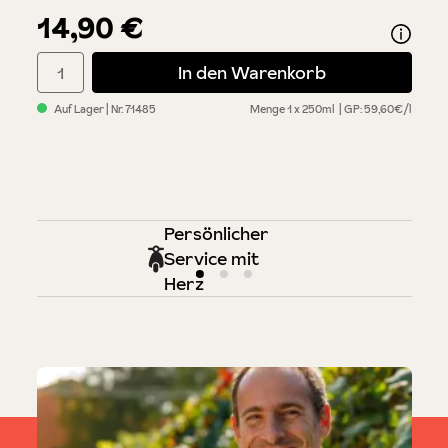
14,90 €
Produkt Anzahl: Gib den gewünschten Wert ein oder benutze di
In den Warenkorb
Auf Lager
| Nr.
71485
Menge
1 x 250ml
GP: 59,60€/l
Persönlicher
Service mit
Herz