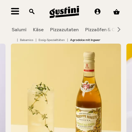
alt springen
Salumi
Käse
Pizzazutaten
Pizzaöfen & Co.
To
|
Balsamico
|
Essig-Spezialitäten
|
Agrodolce mit Ingwer
Bildergalerie überspringen