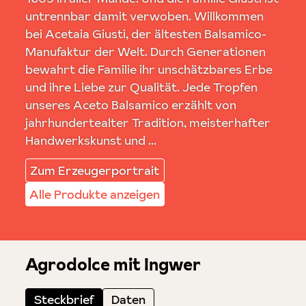
untrennbar damit verwoben. Willkommen
bei Acetaia Giusti, der ältesten Balsamico-
Manufaktur der Welt. Durch Generationen
bewahrt die Familie ihr unschätzbares Erbe
und ihre Liebe zur Qualität. Jede Tropfen
unseres Aceto Balsamico erzählt von
jahrhundertealter Tradition, meisterhafter
Handwerkskunst und ...
Zum Erzeugerportrait
Alle Produkte anzeigen
Agrodolce mit Ingwer
Steckbrief
Daten