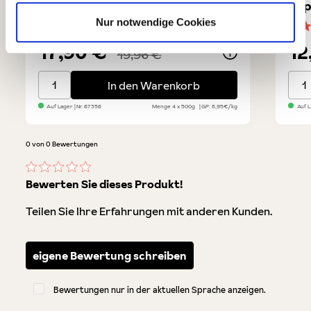
Probierpaket
Pep
Nur notwendige Cookies
(10)
Durchschnittliche Bewertung von 5 von 5 Sternen
Durc
17,90 €
12
19,96 €
Gragnano Pasta - 4er Probierpaket
Chil
In den Warenkorb
Auf Lager
| Nr.
67356
Menge
4 x 500g
GP: 8,95€/kg
Auf 
0 von 0 Bewertungen
Durchschnittliche Bewertung von 0 von 5 Sternen
Bewerten Sie dieses Produkt!
Teilen Sie Ihre Erfahrungen mit anderen Kunden.
eigene Bewertung schreiben
Bewertungen nur in der aktuellen Sprache anzeigen.