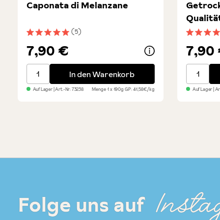
Caponata di Melanzane
Getrock
Qualitä
(5)
Durchschnittliche Bewertung von 5 von 5 Sternen
Durchsch
7,90 €
7,90
Caponata di Melanzane
Getrockne
In den Warenkorb
Auf Lager
| Art.-Nr:
73238
Menge
1 x 190g
GP: 41,58€/kg
Auf Lager
| A
Insta
Folge uns auf