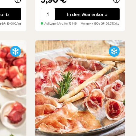
chnitt
Premium Kapern - in Meersalz
korb
In den Warenkorb
0g
GP: 89,00€/kg
Auf Lager
| Art.-Nr:
72445
Menge
1 x 150g
GP: 39,33€/kg