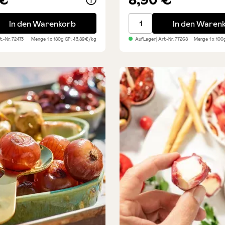
ta aus frischen Tomaten
Parmaschinken DOP - Aufs
In den Warenkorb
In den Waren
rt.-Nr:
72473
Menge
1 x 180g
GP: 43,89€/kg
Auf Lager
| Art.-Nr:
77268
Menge
1 x 10