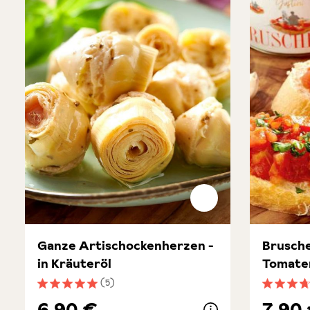
Ganze Artischockenherzen -
Brusche
in Kräuteröl
Tomate
(5)
Durchschnittliche Bewertung von 5 von 5 Sternen
Durchsch
6,90 €
7,90