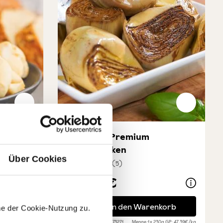
camorza
Carciofi - Premium
Artischocken
Über Cookies
(5)
ung von 5 von 5 Sternen
Durchschnittliche Bewertung von 3.4 von 
10,90 €
za - Bio
Carciofi - Premium Artischocken
korb
In den Warenkorb
me der Cookie-Nutzung zu.
0g
GP: 39,67€/kg
Auf Lager
| Art.-Nr:
73271
Menge
1 x 230g
GP: 47,39€/kg