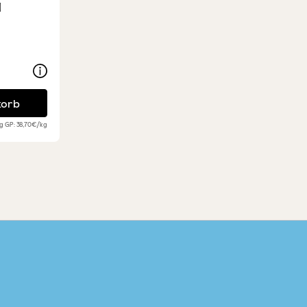
l
ung von 5 von 5 Sternen
ento
korb
0g
GP: 38,70€/kg