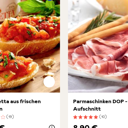
tta aus frischen
Parmaschinken DOP -
n
Aufschnitt
(19)
(10)
nittliche Bewertung von 3.8 von 5 Sternen
Durchschnittliche Bewert
 €
8,90 €