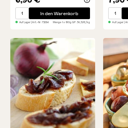
Ganze Artischockenherzen - in Kräuteröl
Bruschet
In den Warenkorb
Auf Lager
| Art.-Nr:
73284
Menge
1 x 190g
GP: 36,32€/kg
Auf Lager
| A