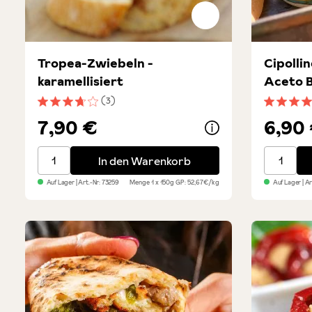
Tropea-Zwiebeln -
Cipollin
karamellisiert
Aceto 
(3)
Durchschnittliche Bewertung von 3.6 von 5 Sternen
Durchsch
7,90 €
6,90
Tropea-Zwiebeln - karamellisiert
Cipolline
In den Warenkorb
Auf Lager
| Art.-Nr:
73259
Menge
1 x 150g
GP: 52,67€/kg
Auf Lager
| A