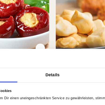
cini con Pecorino
Geräucherter Mini S
- Bio
Details
(7)
(2)
nittliche Bewertung von 5 von 5 Sternen
Durchschnittliche Bewert
 €
11,90 €
Cookies
ini con Pecorino
Geräucherter Mini Scamor
In den Warenkorb
In den Waren
Um Dir einen uneingeschränkten Service zu gewährleisten, stim
rt.-Nr:
73131
Menge
1 x 170g
GP: 46,47€/kg
Auf Lager
| Art.-Nr:
78286
Menge
1 x 30