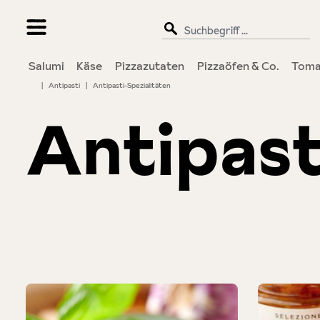
springen
Zur Hauptnavigation springen
Salumi
Käse
Pizzazutaten
Pizzaöfen & Co.
Toma
|
Antipasti
|
Antipasti-Spezialitäten
Antipast