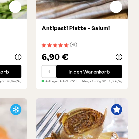
Antipasti Platte - Salumi
(11)
ung von 5 von 5 Sternen
Durchschnittliche Bewertung von 4.6 von 
6,90 €
nmantel - Bio
Antipasti Platte - Salumi
korb
In den Warenkorb
0g
GP: 46,07€/kg
Auf Lager
| Art.-Nr:
77251
Menge
1 x 60g
GP: 115,00€/kg