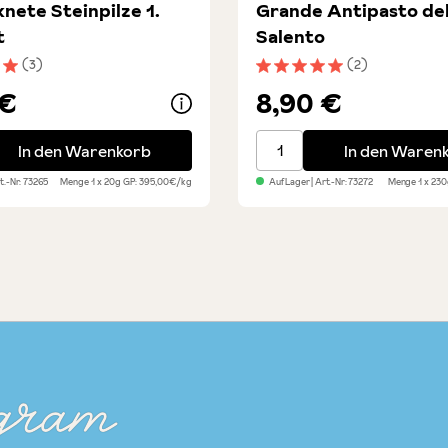
nete Steinpilze 1.
Grande Antipasto de
t
Salento
(3)
(2)
nittliche Bewertung von 5 von 5 Sternen
Durchschnittliche Bewert
 €
8,90 €
te Steinpilze 1. Qualität
Grande Antipasto del Sal
In den Warenkorb
In den Waren
rt.-Nr:
73265
Menge
1 x 20g
GP: 395,00€/kg
Auf Lager
| Art.-Nr:
73272
Menge
1 x 23
gram