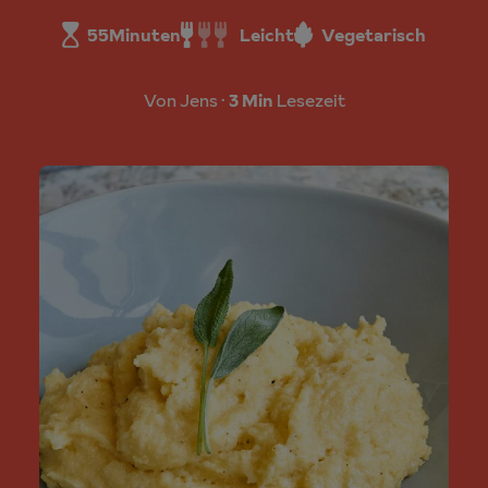
55
Minuten
Leicht
Vegetarisch
Von Jens
3 Min
Lesezeit