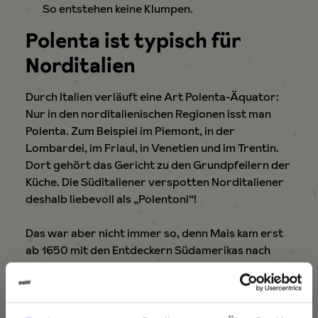
So entstehen keine Klumpen.
Polenta ist typisch für
Norditalien
Durch Italien verläuft eine Art Polenta-Äquator:
Nur in den norditalienischen Regionen isst man
Polenta. Zum Beispiel im Piemont, in der
Lombardei, im Friaul, in Venetien und im Trentin.
Dort gehört das Gericht zu den Grundpfeilern der
Küche. Die Süditaliener verspotten Norditaliener
deshalb liebevoll als „Polentoni“!
Das war aber nicht immer so, denn Mais kam erst
ab 1650 mit den Entdeckern Südamerikas nach
Europa. Auf den Tisch kamen damals Breie aus
gemahlenen Saubohnen, Kichererbsen oder
Buchweizen. Der Mais verdrängte all diese
Zutaten sehr schnell. Maispolenta bürgerte sich