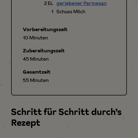
2
EL
geriebener Parmesan
1
Schuss Milch
Vorbereitungszeit
Minuten
10
Minuten
Zubereitungszeit
Minuten
45
Minuten
Gesamtzeit
Minuten
55
Minuten
Schritt für Schritt durch’s
Rezept