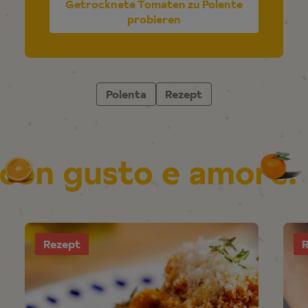
Getrocknete Tomaten zu Polente
probieren
Polenta
Rezept
Rezept