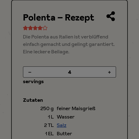
Polenta – Rezept
Die Polenta aus Italien ist verblüffend
einfach gemacht und gelingt garantiert.
Eine leckere Beilage.
–
+
servings
Zutaten
250
g
feiner Maisgrieß
1
L
Wasser
2
TL
Salz
1
EL
Butter