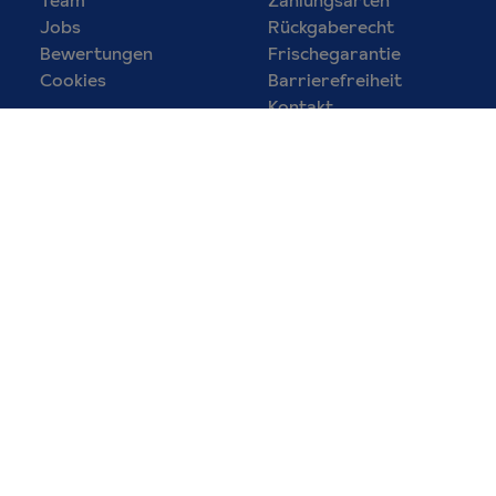
Jobs
Rückgaberecht
Bewertungen
Frischegarantie
Cookies
Barrierefreiheit
Kontakt
Foodscouts
Geschenke
Blog
Geschenkeservice
Erzeuger
Firmenkunden
Presse
Gutscheine
Grußkarten