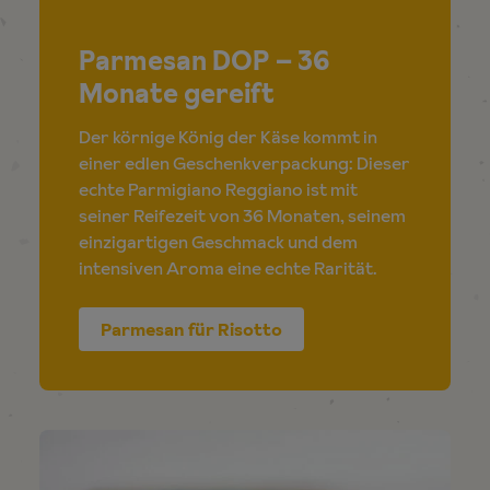
Parmesan DOP – 36
Monate gereift
Der körnige König der Käse kommt in
einer edlen Geschenkverpackung: Dieser
echte Parmigiano Reggiano ist mit
seiner Reifezeit von 36 Monaten, seinem
einzigartigen Geschmack und dem
intensiven Aroma eine echte Rarität.
Parmesan für Risotto