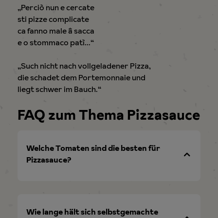
„Perciò nun e cercate
sti pizze complicate
ca fanno male â sacca
e o stommaco patì…“
„Such nicht nach vollgeladener Pizza,
die schadet dem Portemonnaie und
liegt schwer im Bauch.“
FAQ zum Thema Pizzasauce
Welche Tomaten sind die besten für
Pizzasauce?
In neapolitanischen Pizzerien kommen San
Marzano Tomaten aus der Dose zum Einsatz.
Wie lange hält sich selbstgemachte