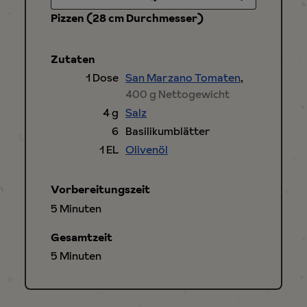
Pizzen (28 cm Durchmesser)
Zutaten
1
Dose
San Marzano Tomaten
,
400 g Nettogewicht
4
g
Salz
6
Basilikumblätter
1
EL
Olivenöl
Vorbereitungszeit
Minuten
5
Minuten
Gesamtzeit
Minuten
5
Minuten