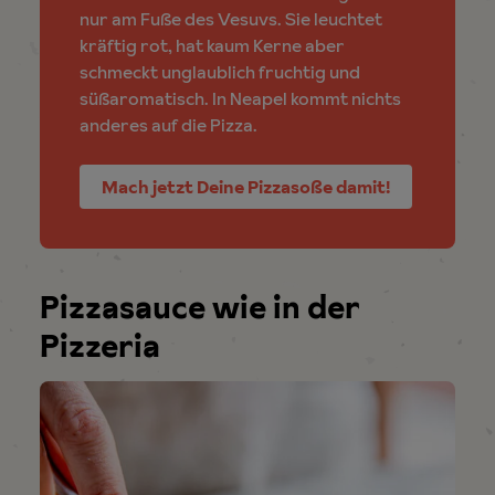
nur am Fuße des Vesuvs. Sie leuchtet
kräftig rot, hat kaum Kerne aber
schmeckt unglaublich fruchtig und
süßaromatisch. In Neapel kommt nichts
anderes auf die Pizza.
Mach jetzt Deine Pizzasoße damit!
Pizzasauce wie in der
Pizzeria