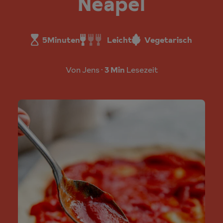
Neapel
5
Minuten
Leicht
Vegetarisch
Von Jens
3 Min
Lesezeit