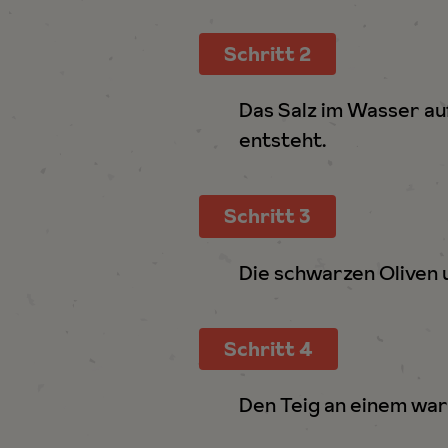
h
l
Schritt 2
Das Salz im Wasser auf
entsteht.
Schritt 3
Die schwarzen Oliven u
Schritt 4
Den Teig an einem war