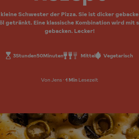
e kleine Schwester der Pizza. Sie ist dicker geback
nöl getränkt. Eine klassische Kombination wird mit
gebacken. Lecker!
3
Stunden
50
Minuten
Mittel
Vegetarisch
Von Jens
1 Min
Lesezeit