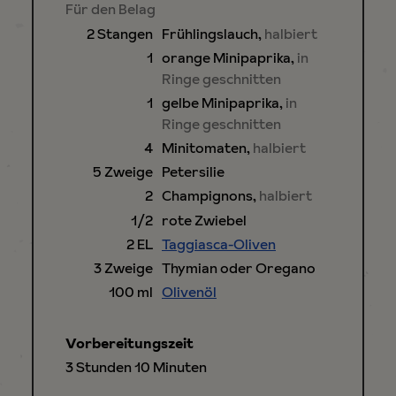
Für den Belag
2
Stangen
Frühlingslauch
,
halbiert
1
orange Minipaprika
,
in
Ringe geschnitten
1
gelbe Minipaprika
,
in
Ringe geschnitten
4
Minitomaten
,
halbiert
5
Zweige
Petersilie
2
Champignons
,
halbiert
1/2
rote Zwiebel
2
EL
Taggiasca-Oliven
3
Zweige
Thymian oder Oregano
100
ml
Olivenöl
Vorbereitungszeit
Stunden
Minuten
3
Stunden
10
Minuten