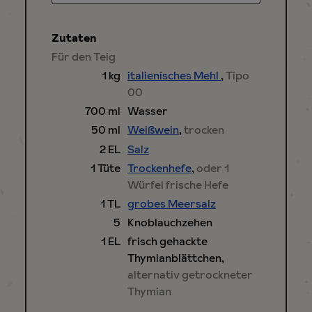
Zutaten
Für den Teig
1
kg
italienisches Mehl
,
Tipo
00
700
ml
Wasser
50
ml
Weißwein
,
trocken
2
EL
Salz
1
Tüte
Trockenhefe
,
oder 1
Würfel frische Hefe
1
TL
grobes Meersalz
5
Knoblauchzehen
1
EL
frisch gehackte
Thymianblättchen
,
alternativ getrockneter
Thymian