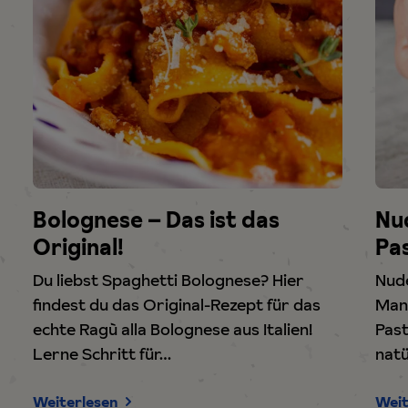
Bolognese – Das ist das
Nud
Original!
Pa
Du liebst Spaghetti Bolognese? Hier
Nude
findest du das Original-Rezept für das
Man 
echte Ragù alla Bolognese aus Italien!
Past
Lerne Schritt für…
natü
Weiterlesen
Weit