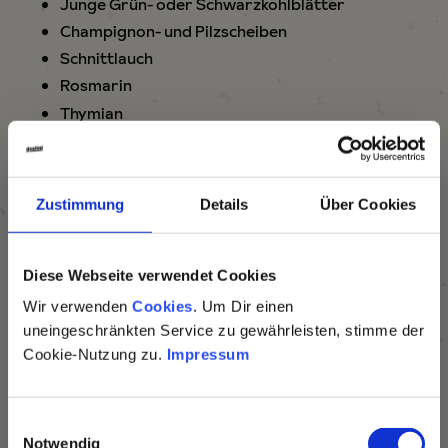
Junge Grün- oder Schwarzkohlblätter
Champignon- und Pilzscheiben
Schnittlauch
Rosmarin
Thymian
junge Spinatblätter
Zucchini-Scheiben
Kapern
Zustimmung
Details
Über Cookies
Saaten, wie Kürbis- oder Sonnenblumenkerne
Maiskörner
×
Blumenkohl- oder Brokkoliröschen
Diese Webseite verwendet Cookies
Spargel
Wir verwenden
Cookies
. Um Dir einen
Radieschen
uneingeschränkten Service zu gewährleisten, stimme der
Cookie-Nutzung zu.
Impressum
essbare Blüten
Pasta la vista,
Garden Focaccia – Schritt
Baby!
E
für Schritt
Notwendig
i