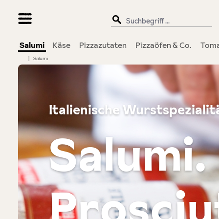
springen
Zur Hauptnavigation springen
Salumi
Käse
Pizzazutaten
Pizzaöfen & Co.
Tom
|
Salumi
Italienische Wurstspezialit
Salumi.
Prosciu