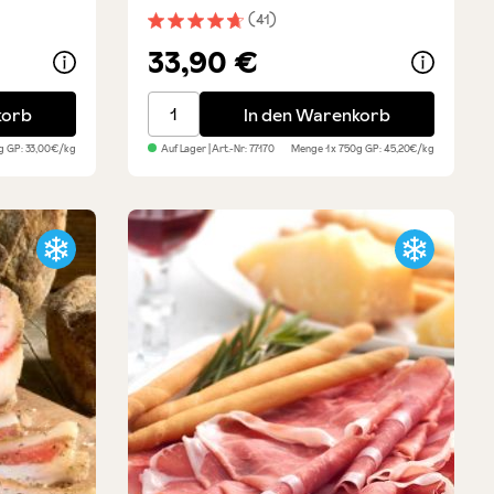
(41)
ung von 4.6 von 5 Sternen
Durchschnittliche Bewertung von 4.8 von 
33,90 €
Guanciale - ganzer Backenspeck, ca. 750 g
korb
In den Warenkorb
0g
GP: 33,00€/kg
Auf Lager
| Art.-Nr:
77170
Menge
1 x 750g
GP: 45,20€/kg