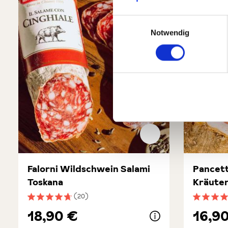
Einwilligungsauswahl
Notwendig
Falorni Wildschwein Salami
Pancett
Toskana
Kräuter
(20)
Durchschnittliche Bewertung von 4.6 von 5 Sternen
Durchsch
18,90 €
16,9