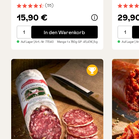
Set
(55)
Durchschnittliche Bewertung von 4.5 von 5 Sternen
Durchsch
15,90 €
29,9
Falorni Salami vom Bergschwein-Schinken
Falorni 
In den Warenkorb
Auf Lager
| Art.-Nr:
77040
Menge
1 x 350g
GP: 45,43€/kg
Auf Lager
| A