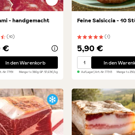
ami - handgemacht
Feine Salsiccia - 10 S
(10)
(1)
nittliche Bewertung von 4.6 von 5 Sternen
Durchschnittliche Bewert
0 €
5,90 €
mi - handgemacht
Feine Salsiccia - 10 Stück
In den Warenkorb
In den Waren
rt.-Nr:
77151
Menge
1 x 380g
GP: 57,63€/kg
Auf Lager
| Art.-Nr:
77313
Menge
1 x 25