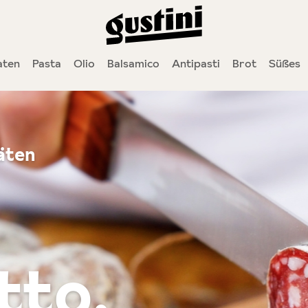
aten
Pasta
Olio
Balsamico
Antipasti
Brot
Süßes
äten
tto.