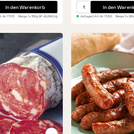
 mit Toskana-Kräutern - am Stück
Salsiccia - Probierpaket 
In den Warenkorb
In den Waren
rt.-Nr:
77073
Menge
1 x 350g
GP: 48,29€/kg
Auf Lager
| Art.-Nr:
77200
Menge
3 x 28