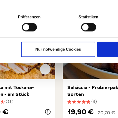
Präferenzen
Statistiken
Nur notwendige Cookies
a mit Toskana-
Salsiccia - Probierpa
n - am Stück
Sorten
(29)
(8)
nittliche Bewertung von 4.6 von 5 Sternen
Durchschnittliche Bewert
0 €
19,90 €
20,70 €