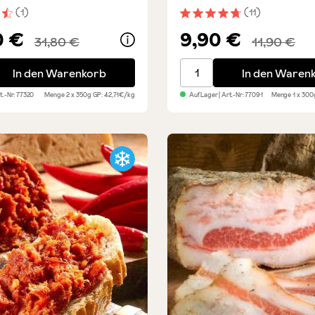
(1)
(11)
nittliche Bewertung von 4.5 von 5 Sternen
Durchschnittliche Bewert
0 €
9,90 €
31,80 €
11,90 €
Salami vom Bergschwein-Schinken 2er Set
Pikante Pizza-Salami
In den Warenkorb
In den Waren
rt.-Nr:
77320
Menge
2 x 350g
GP: 42,71€/kg
Auf Lager
| Art.-Nr:
77091
Menge
1 x 30