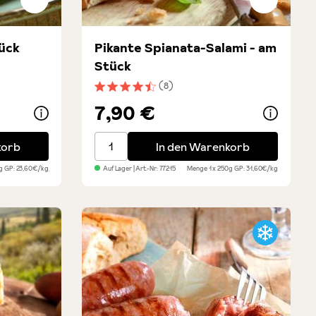
tück
Pikante Spianata-Salami - am
Stück
(8)
ung von 5 von 5 Sternen
Durchschnittliche Bewertung von 4.3 von 
7,90 €
Pikante Spianata-Salami - am Stück
korb
In den Warenkorb
0g
GP: 23,60€/kg
Auf Lager
| Art.-Nr:
77215
Menge
1 x 250g
GP: 31,60€/kg