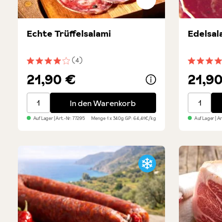
Echte Trüffelsalami
Edelsal
(4)
Durchschnittliche Bewertung von 4 von 5 Sternen
Durchsch
21,90 €
21,9
Echte Trüffelsalami
Edelsala
In den Warenkorb
Auf Lager
| Art.-Nr:
77295
Menge
1 x 340g
GP: 64,41€/kg
Auf Lager
| A