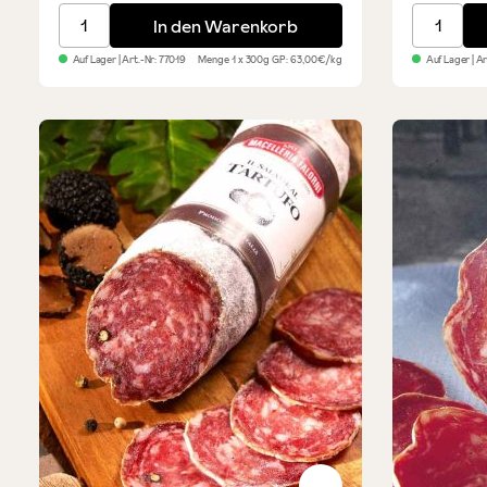
Falorni Wildschwein Salami Toskana
Pancetta
In den Warenkorb
Auf Lager
| Art.-Nr:
77019
Menge
1 x 300g
GP: 63,00€/kg
Auf Lager
| A