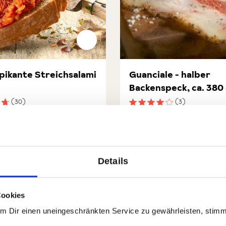
 pikante Streichsalami
Guanciale - halber
Backenspeck, ca. 380
(30)
(3)
nittliche Bewertung von 4.7 von 5 Sternen
Durchschnittliche Bewert
 €
19,90 €
7,90 €
ikante Streichsalami
Guanciale - halber Backen
In den Warenkorb
In den Waren
Details
rt.-Nr:
77141
Menge
1 x 250g
GP: 25,96€/kg
Auf Lager
| Art.-Nr:
77321
Menge
1 x 38
Cookies
Um Dir einen uneingeschränkten Service zu gewährleisten, stim