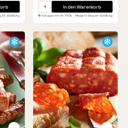
3 Sorten
Rindersalami vom Toskana-Stier
korb
In den Warenkorb
0g
GP: 23,69€/kg
Auf Lager
| Art.-Nr:
77036
Menge
1 x 340g
GP: 52,65€/kg