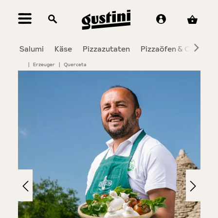
alt springen
Salumi
Käse
Pizzazutaten
Pizzaöfen & Co.
To
|
Erzeuger
|
Querceta
Bildergalerie überspringen