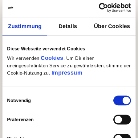
Zustimmung
Details
Über Cookies
Diese Webseite verwendet Cookies
Cookies
Wir verwenden
. Um Dir einen
uneingeschränkten Service zu gewährleisten, stimme der
Auf der Spur der Burrata
Impressum
Cookie-Nutzung zu.
Geschickt hantiert Mario mit Stracciatella,
Einwilligungsauswahl
einer Mischung aus Sahne und
Notwendig
Mozzarellastreifen, die die Füllung der
Burrata ist. Marios Hände stecken im 70°C
Präferenzen
heißen Wasser. Er knetet und zieht den Teig
solange, bis seine Burrataknoten perfekt
sind.