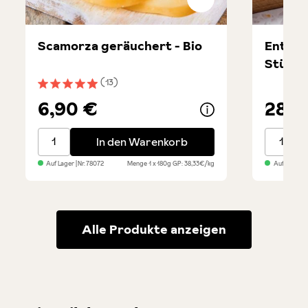
Scamorza geräuchert - Bio
Entrecô
Stück
(13)
Durchschnittliche Bewertung von 4.9 von 5 Sternen
6,90 €
28,9
Scamorza geräuchert - Bio
Entrecôt
In den Warenkorb
Auf Lager
| Nr.
78072
Menge
1 x 180g
GP: 38,33€/kg
Auf Lager
| 
Alle Produkte anzeigen