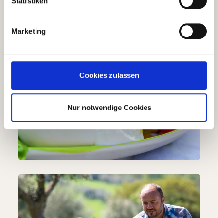
Statistiken
Marketing
Cookies zulassen
Nur notwendige Cookies
Bildergalerie überspringen