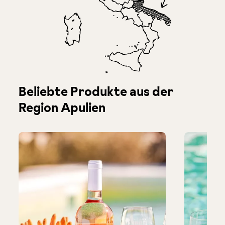
Produktgalerie überspringen
Beliebte Produkte aus der
Region Apulien