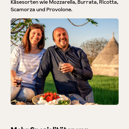
Käsesorten wie Mozzarella, Burrata, Ricotta,
Scamorza und Provolone.
Produktgalerie überspringen