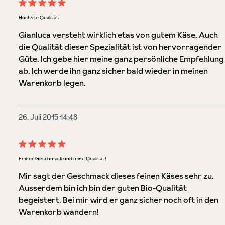
Bewertung mit 5 von 5 Sternen
Höchste Qualität
Gianluca versteht wirklich etas von gutem Käse. Auch
die Qualität dieser Spezialität ist von hervorragender
Güte. Ich gebe hier meine ganz persönliche Empfehlung
ab. Ich werde ihn ganz sicher bald wieder in meinen
Warenkorb legen.
26. Juli 2015 14:48
Bewertung mit 5 von 5 Sternen
Feiner Geschmack und feine Qualität!
Mir sagt der Geschmack dieses feinen Käses sehr zu.
Ausserdem bin ich bin der guten Bio-Qualität
begeistert. Bei mir wird er ganz sicher noch oft in den
Warenkorb wandern!