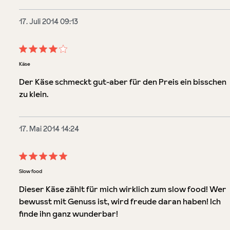
17. Juli 2014 09:13
Bewertung mit 4 von 5 Sternen
Käse
Der Käse schmeckt gut-aber für den Preis ein bisschen
zu klein.
17. Mai 2014 14:24
Bewertung mit 5 von 5 Sternen
Slow food
Dieser Käse zählt für mich wirklich zum slow food! Wer
bewusst mit Genuss ist, wird freude daran haben! Ich
finde ihn ganz wunderbar!