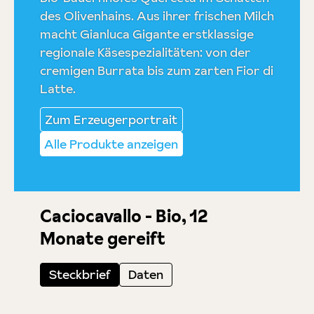
des Olivenhains. Aus ihrer frischen Milch
macht Gianluca Gigante erstklassige
regionale Käsespezialitäten: von der
cremigen Burrata bis zum zarten Fior di
Latte.
Zum Erzeugerportrait
Alle Produkte anzeigen
Caciocavallo - Bio, 12
Monate gereift
Steckbrief
Daten