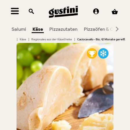
alt springen
Salumi
Käse
Pizzazutaten
Pizzaöfen & Co.
To
|
Käse
|
Regionales aus der Käsetheke
|
Caciocavallo - Bio, 12 Monate gereift
Bildergalerie überspringen