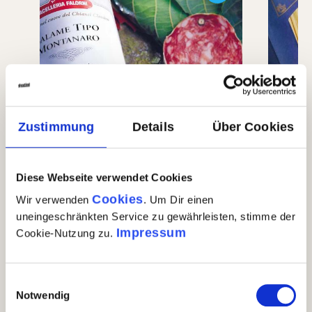
Zustimmung
Details
Über Cookies
Diese Webseite verwendet Cookies
Cookies
Wir verwenden
. Um Dir einen
uneingeschränkten Service zu gewährleisten, stimme der
Impressum
Cookie-Nutzung zu.
Falorni Salami vom
Spag
Bergschwein-Schinken
IGP
(55)
Einwilligungsauswahl
Notwendig
Durchschnittliche Bewertung von 4.5 von 5 Stern
Durch
15,90 €
4,9