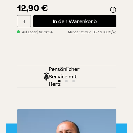
12,90 €
Produkt Anzahl: Gib den gewünschten Wert ein oder benutze
In den Warenkorb
Auf Lager
| Nr.
78194
Menge
1 x 250g
GP: 51,60€/kg
Persönlicher
Service mit
Herz