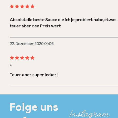
Bewertung mit 5 von 5 Sternen
Absolut die beste Sauce die ich je probiert habe,etwas
teuer aber den Preis wert
22. Dezember 2020 01:06
Bewertung mit 5 von 5 Sternen
1a
Teuer aber super lecker!
Folge uns
Instagram