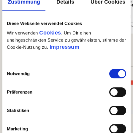
4,99 €
12
Zustimmung
Details
Über Cookies
Tortiglioni - Gragnano Pasta IGP
Caci
In den Warenkorb
Diese Webseite verwendet Cookies
Auf Lager
| Nr.
67183
Menge
1 x 500g
GP: 9,98€/kg
Auf 
Cookies
Wir verwenden
. Um Dir einen
uneingeschränkten Service zu gewährleisten, stimme der
3 von 3 Bewertungen
Impressum
Cookie-Nutzung zu.
Durchschnittliche Bewertung von 5 von 5 Sternen
5 von 5 Sternen
Einwilligungsauswahl
Notwendig
Perfekt (3)
100%
Präferenzen
Sehr gut (0)
Statistiken
0%
Marketing