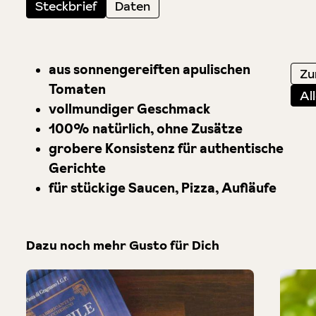
Steckbrief
Daten
aus sonnengereiften apulischen
Zu
Tomaten
Al
vollmundiger Geschmack
100% natürlich, ohne Zusätze
grobere Konsistenz für authentische
Gerichte
für stückige Saucen, Pizza, Aufläufe
Dazu noch mehr Gusto für Dich
Produktgalerie überspringen