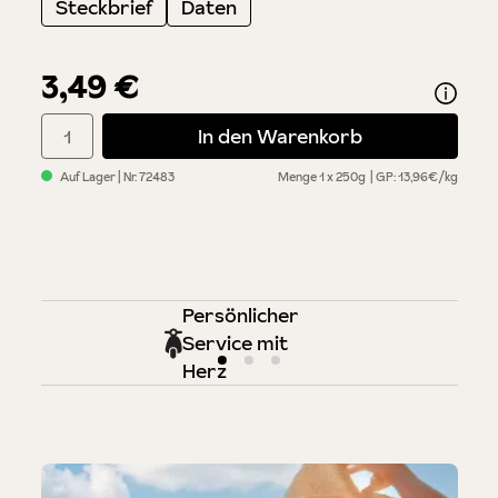
Steckbrief
Daten
3,49 €
Produkt Anzahl: Gib den gewünschten Wert ein oder benutze di
In den Warenkorb
Auf Lager
| Nr.
72483
Menge
1 x 250g
GP: 13,96€/kg
Persönlicher
Service mit
Herz