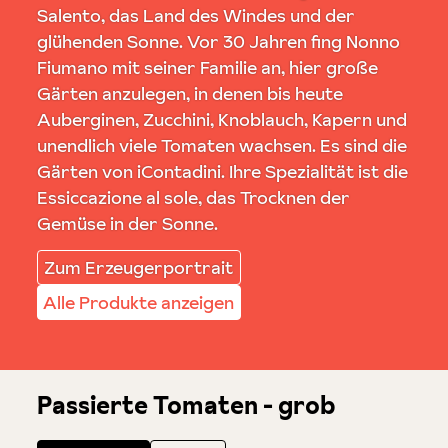
Salento, das Land des Windes und der
glühenden Sonne. Vor 30 Jahren fing Nonno
Fiumano mit seiner Familie an, hier große
Gärten anzulegen, in denen bis heute
Auberginen, Zucchini, Knoblauch, Kapern und
unendlich viele Tomaten wachsen. Es sind die
Gärten von iContadini. Ihre Spezialität ist die
Essiccazione al sole, das Trocknen der
Gemüse in der Sonne.
Zum Erzeugerportrait
Alle Produkte anzeigen
Passierte Tomaten - grob