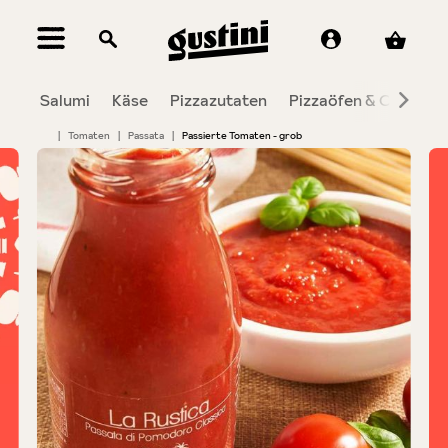
alt springen
Salumi
Käse
Pizzazutaten
Pizzaöfen & Co.
To
|
Tomaten
|
Passata
|
Passierte Tomaten - grob
Bildergalerie überspringen