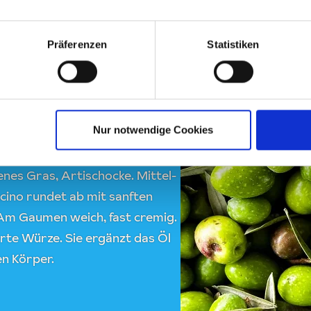
Präferenzen
Statistiken
drin
Nur notwendige Cookies
 60 % Favolosa, 20 % Leccino
nd. Favolosa bildet das
nes Gras, Artischocke. Mittel-
ccino rundet ab mit sanften
Am Gaumen weich, fast cremig.
erte Würze. Sie ergänzt das Öl
n Körper.