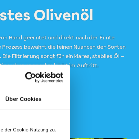
stes Olivenöl
 von Hand geerntet und direkt nach der Ernte
e Prozess bewahrt die feinen Nuancen der Sorten
Die Filtrierung sorgt für ein klares, stabiles Öl –
tien, aber angenehm leicht im Auftritt.
Über Cookies
me der Cookie-Nutzung zu.