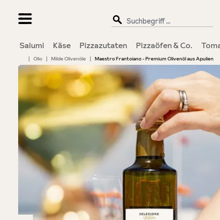
springen
Zur Hauptnavigation springen
Salumi
Käse
Pizzazutaten
Pizzaöfen & Co.
Toma
|
Olio
|
Milde Olivenöle
|
Maestro Frantoiano - Premium Olivenöl aus Apulien
Bildergalerie überspringen