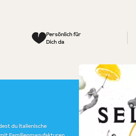
Persönlich für
Dich da
est du italienische
 mit Familienmanufakturen,