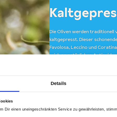
Kaltgepres
Die Oliven werden traditionell
kaltgepresst. Dieser schonend
Favolosa, Leccino und Coratina. 
reich an natürlichen Antioxidan
Details
Cookies
Um Dir einen uneingeschränkten Service zu gewährleisten, stim