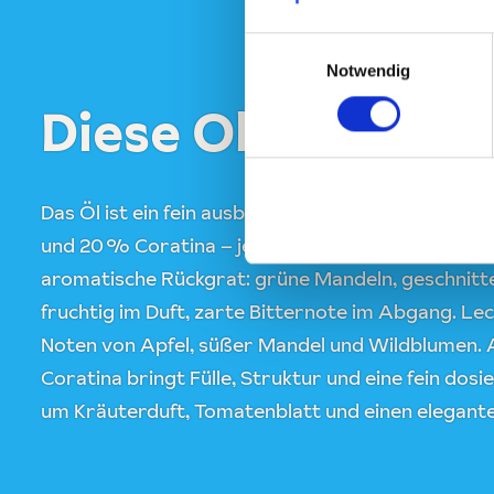
Einwilligungsauswahl
Notwendig
Diese Oliven sind 
Das Öl ist ein fein ausbalancierter Blend aus ca.
und 20 % Coratina – je nach Ernte leicht variiere
aromatische Rückgrat: grüne Mandeln, geschnitte
fruchtig im Duft, zarte Bitternote im Abgang. Le
Noten von Apfel, süßer Mandel und Wildblumen. 
Coratina bringt Fülle, Struktur und eine fein dosi
um Kräuterduft, Tomatenblatt und einen elegante