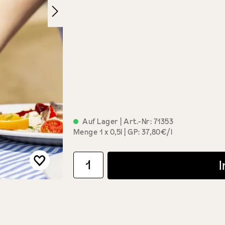
Auf Lager
| Art.-Nr:
71353
Menge
1 x 0,5l
GP: 37,80€/l
Produkt Anzahl: Gib den gewünschten Wert ein