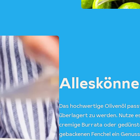
Alleskönne
Das hochwertige Olivenöl pass
überlagert zu werden. Nutze es
cremige Burrata oder gedünstet
gebackenen Fenchel ein Genuss. 