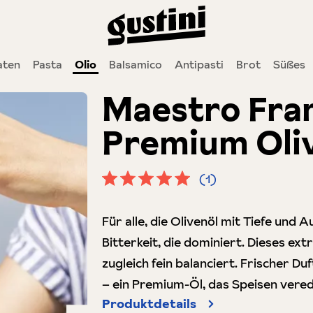
ten
Pasta
Olio
Balsamico
Antipasti
Brot
Süßes
Maestro Fran
Premium Oliv
(1)
Durchschnittliche Bewertung von 5 
Für alle, die Olivenöl mit Tiefe und 
Bitterkeit, die dominiert. Dieses ext
zugleich fein balanciert. Frischer 
– ein Premium-Öl, das Speisen verede
Produktdetails