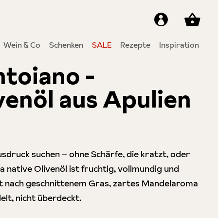
Wein & Co
Schenken
SALE
Rezepte
Inspiration
toiano -
enöl aus Apulien
von 5 Sternen
Ausdruck suchen – ohne Schärfe, die kratzt, oder
ra native Olivenöl ist fruchtig, vollmundig und
Duft nach geschnittenem Gras, zartes Mandelaroma
lt, nicht überdeckt.