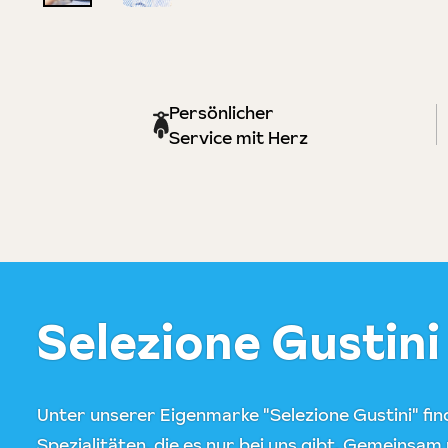
Persönlicher
Service mit Herz
Selezione Gustini
Unter unserer Eigenmarke "Selezione Gustini" find
Spezialitäten, die es nur bei uns gibt. Gemeinsam