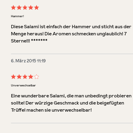
Bewertung mit 5 von 5 Sternen
Hammer!
Diese Salami ist einfach der Hammer und sticht aus der
Menge heraus! Die Aromen schmecken unglaublich! 7
Sterne!!! *******
6. März 2015 11:19
Bewertung mit 4 von 5 Sternen
Unverwechselbar
Eine wunderbare Salami, die man unbedingt probieren
sollte! Der würzige Geschmack und die beigefügten
Trüffel machen sie unverwechselbar!