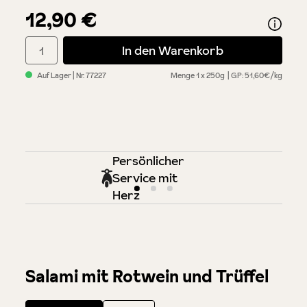
12,90 €
Produkt Anzahl: Gib den gewünschten Wert ein oder benutze di
In den Warenkorb
Auf Lager
| Nr.
77227
Menge
1 x 250g
GP: 51,60€/kg
Persönlicher
Service mit
Herz
Salami mit Rotwein und Trüffel