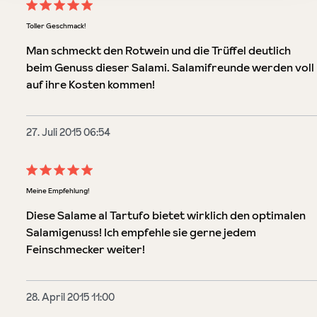
Bewertung mit 5 von 5 Sternen
Toller Geschmack!
Man schmeckt den Rotwein und die Trüffel deutlich
beim Genuss dieser Salami. Salamifreunde werden voll
auf ihre Kosten kommen!
27. Juli 2015 06:54
Bewertung mit 5 von 5 Sternen
Meine Empfehlung!
Diese Salame al Tartufo bietet wirklich den optimalen
Salamigenuss! Ich empfehle sie gerne jedem
Feinschmecker weiter!
28. April 2015 11:00