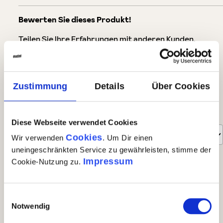
Bewerten Sie dieses Produkt!
Teilen Sie Ihre Erfahrungen mit anderen Kunden.
eigene Bewertung schreiben
Zustimmung
Details
Über Cookies
Bewertungen nur in der aktuellen Sprache anzeigen.
Sortiert nach
Diese Webseite verwendet Cookies
Cookies
Wir verwenden
. Um Dir einen
uneingeschränkten Service zu gewährleisten, stimme der
6
Bewertungen
Impressum
Cookie-Nutzung zu.
3. Januar 2025 16:38
Einwilligungsauswahl
Notwendig
Bewertung mit 5 von 5 Sternen
Salami