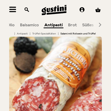
alt springen
a
Olio
Balsamico
Antipasti
Brot
Süßes
Wein 
|
Antipasti
|
Trüffel-Spezialitäten
|
Salami mit Rotwein und Trüffel
Bildergalerie überspringen