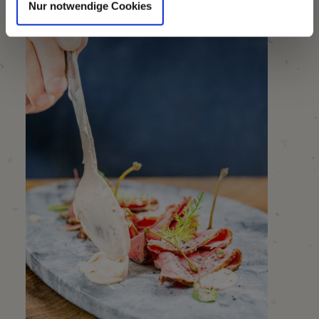
Nur notwendige Cookies
s
w
a
h
l