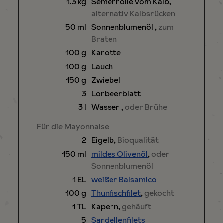
1.3
kg
Semerrolle vom Kalb
,
alternativ Kalbsrücken
50
ml
Sonnenblumenöl
,
zum
Braten
100
g
Karotte
100
g
Lauch
150
g
Zwiebel
3
Lorbeerblatt
3
l
Wasser
,
oder Brühe
Für die Mayonnaise
2
Eigelb
,
Bioqualität
150
ml
mildes Olivenöl
,
oder
Sonnenblumenöl
1
EL
weißer Balsamico
100
g
Thunfischfilet
,
gekocht
1
TL
Kapern
,
gehäuft
5
Sardellenfilets