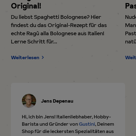
Original!
Pa
Du liebst Spaghetti Bolognese? Hier
Nude
findest du das Original-Rezept für das
Man 
echte Ragù alla Bolognese aus Italien!
Past
Lerne Schritt für…
natü
Weiterlesen
Weit
Jens Depenau
Hi, ich bin Jens! Italienliebhaber, Hobby-
Barista und Gründer von
Gustini
, Deinem
Shop für die leckersten Spezialitäten aus