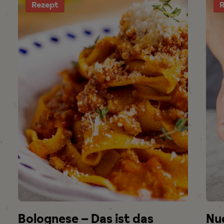
Rezept
R
Bolognese – Das ist das
Nud