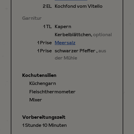
2
EL
Kochfond vom Vitello
Garnitur
1
TL
Kapern
Kerbelblättchen
,
optional
1
Prise
Meersalz
1
Prise
schwarzer Pfeffer
,
aus
der Mühle
Kochutensilien
Küchengarn
Fleischthermometer
Mixer
Vorbereitungszeit
Stunde
Minuten
1
Stunde
10
Minuten