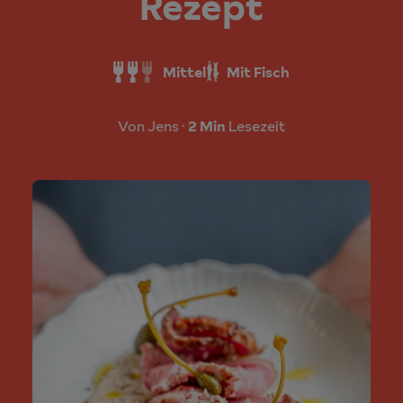
Rezept
Mittel
Mit Fisch
Von Jens
2 Min
Lesezeit