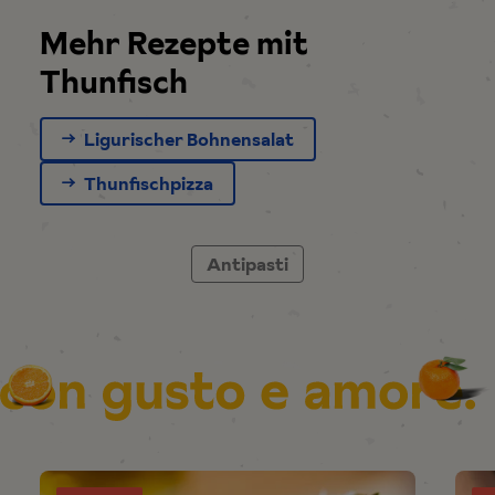
„Gethunfischtes Kalbfleisch.“
Mehr Rezepte mit
Thunfisch
Ligurischer Bohnensalat
Thunfischpizza
Antipasti