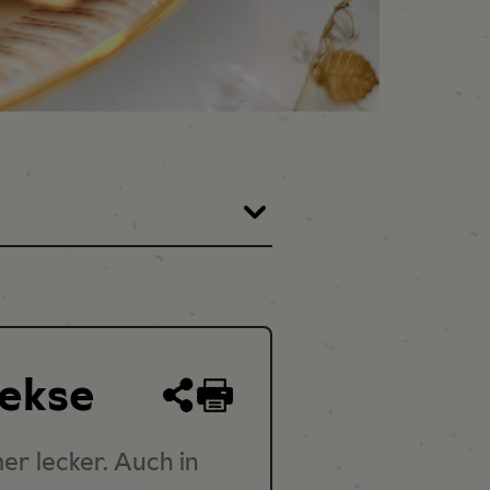
kekse
Rezept
drucken
r lecker. Auch in