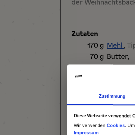
der Weihnachtsbäck
Zutaten
170
g
Mehl
,
Ti
70
g
Butter
,
zimmer
und in S
70
g
Puderzu
Zustimmung
1
Vanilles
1
Biozitro
Diese Webseite verwendet 
Abrieb
Wir verwenden
Cookies
. Um
1
Ei
Impressum