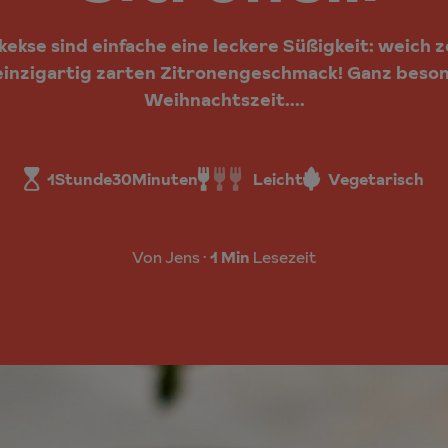
ekse sind einfache eine leckere Süßigkeit: weich z
einzigartig zarten Zitronengeschmack! Ganz besond
Weihnachtszeit....
1
Stunde
30
Minuten
Leicht
Vegetarisch
Von Jens
1 Min
Lesezeit