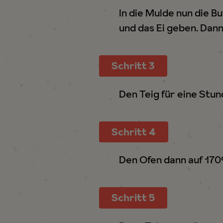
In die Mulde nun die B
h
l
und das Ei geben. Dann
Schritt 3
Den Teig für eine Stun
Schritt 4
Den Ofen dann auf 170
Schritt 5