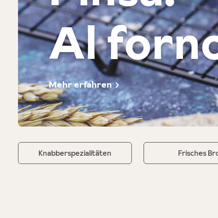
Al forn
Mehr erfahren
Knabberspezialitäten
Frisches Br