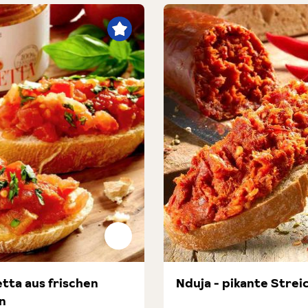
tta aus frischen
Nduja - pikante Strei
n