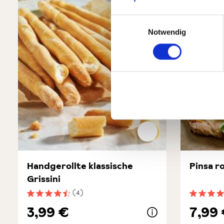
Einwilligungsauswahl
Notwendig
Handgerollte klassische
Pinsa r
Grissini
(4)
Durchschnittliche Bewertung von 4.5 von 5 Sternen
Durchsch
3,99 €
7,99