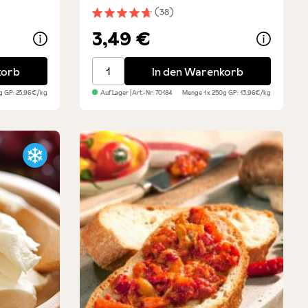
(38)
ung von 4.7 von 5 Sternen
Durchschnittliche Bewertung von 4.7 von 
3,49 €
lami
Ciabatta - Klassisch
korb
In den Warenkorb
0g
GP: 25,96€/kg
Auf Lager
| Art.-Nr:
70184
Menge
1 x 250g
GP: 13,96€/kg