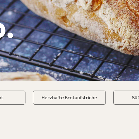
o.
ot
Herzhafte Brotaufstriche
Süß