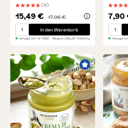
(12)
Durchschnittliche Bewertung von 4.7 von 5 Sternen
Durchsch
15,49 €
7,90
17,96 €
Pinsa romana - 4er Vorteils-Set
Bruschet
In den Warenkorb
Auf Lager
| Art.-Nr:
70223
Menge
4 x 230g
GP: 16,84€/kg
Auf Lager
| A