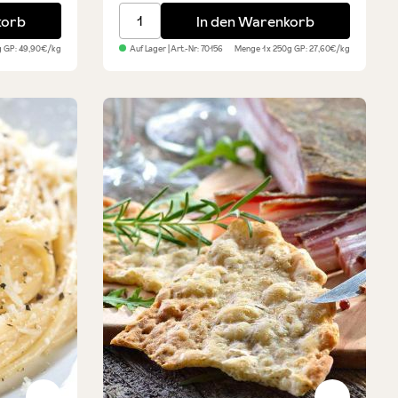
k mit Rosmarin
Original Südtiroler Schüttelbrot handges
korb
In den Warenkorb
g
GP: 49,90€/kg
Auf Lager
| Art.-Nr:
70156
Menge
1 x 250g
GP: 27,60€/kg