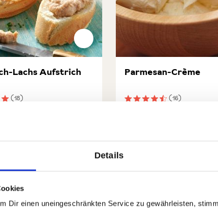
ch-Lachs Aufstrich
Parmesan-Crème
(18)
(16)
nittliche Bewertung von 5 von 5 Sternen
Durchschnittliche Bewert
 €
7,90 €
-Lachs Aufstrich
Parmesan-Crème
In den Warenkorb
In den Waren
Details
rt.-Nr:
74116
Menge
1 x 180g
GP: 49,44€/kg
Auf Lager
| Art.-Nr:
78167
Menge
1 x 12
Cookies
Um Dir einen uneingeschränkten Service zu gewährleisten, stim