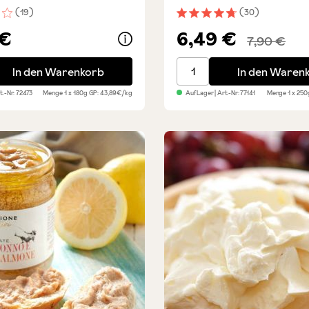
(19)
(30)
nittliche Bewertung von 3.8 von 5 Sternen
Durchschnittliche Bewert
 €
6,49 €
7,90 €
ta aus frischen Tomaten
Nduja - pikante Streichsa
In den Warenkorb
In den Waren
rt.-Nr:
72473
Menge
1 x 180g
GP: 43,89€/kg
Auf Lager
| Art.-Nr:
77141
Menge
1 x 25