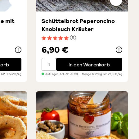
e mit
Schüttelbrot Peperoncino
Knoblauch Kräuter
(5)
ung von 4 von 5 Sternen
Durchschnittliche Bewertung von 5 von 5 
6,90 €
t Pfeffer
Schüttelbrot Peperoncino Knoblauch Krä
korb
In den Warenkorb
g
GP: 105,33€/kg
Auf Lager
| Art.-Nr:
70159
Menge
1 x 250g
GP: 27,60€/kg