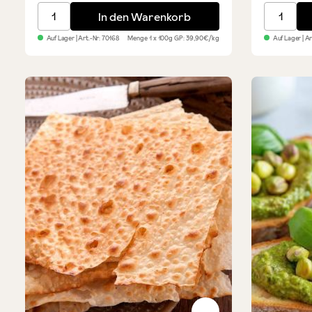
Handgerollte klassische Grissini
Pinsa rom
In den Warenkorb
Auf Lager
| Art.-Nr:
70168
Menge
1 x 100g
GP: 39,90€/kg
Auf Lager
| A