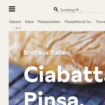
springen
Zur Hauptnavigation springen
Salumi
Käse
Pizzazutaten
Pizzaöfen & Co.
Toma
|
Brot
Brot aus Italien
Ciabatt
Pinsa.