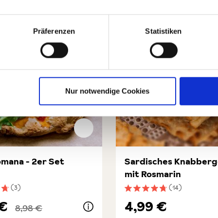
Präferenzen
Statistiken
Nur notwendige Cookies
omana - 2er Set
Sardisches Knabber
mit Rosmarin
(3)
(14)
nittliche Bewertung von 4.7 von 5 Sternen
Durchschnittliche Bewert
 €
4,99 €
8,98 €