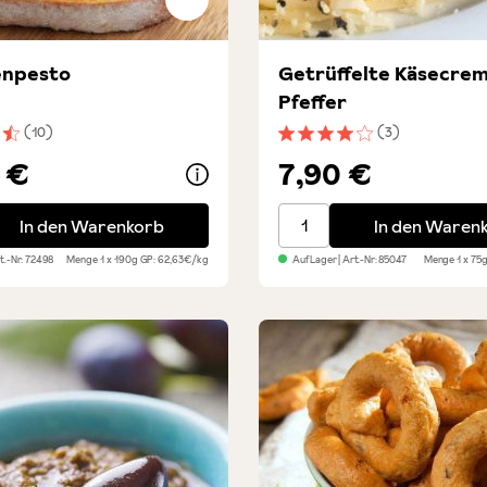
enpesto
Getrüffelte Käsecrem
Pfeffer
(10)
(3)
nittliche Bewertung von 4.5 von 5 Sternen
Durchschnittliche Bewert
 €
7,90 €
npesto
Getrüffelte Käsecreme mi
In den Warenkorb
In den Waren
rt.-Nr:
72498
Menge
1 x 190g
GP: 62,63€/kg
Auf Lager
| Art.-Nr:
85047
Menge
1 x 75