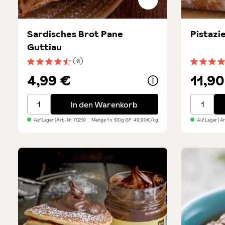
Sardisches Brot Pane
Pistazi
Guttiau
(6)
Durchschnittliche Bewertung von 4.5 von 5 Sternen
Durchsch
4,99 €
11,90
Sardisches Brot Pane Guttiau
Pistazie
In den Warenkorb
Auf Lager
| Art.-Nr:
70210
Menge
1 x 100g
GP: 49,90€/kg
Auf Lager
| A