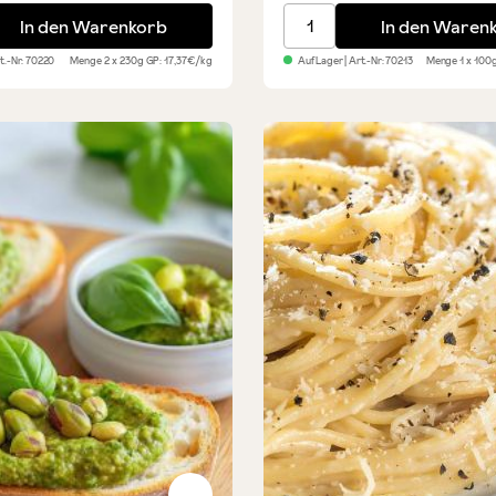
ana - 2er Set
Sardisches Knabbergebäc
In den Warenkorb
In den Waren
rt.-Nr:
70220
Menge
2 x 230g
GP: 17,37€/kg
Auf Lager
| Art.-Nr:
70213
Menge
1 x 100