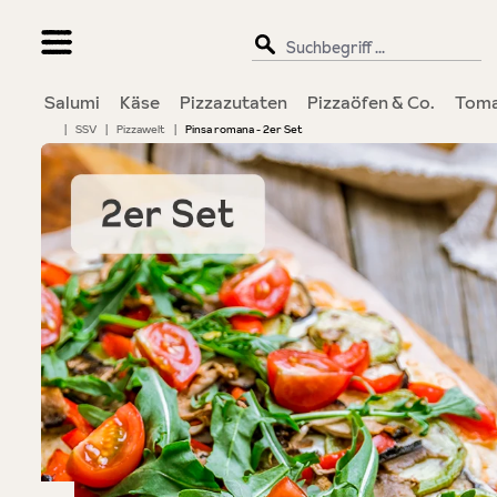
springen
Zur Hauptnavigation springen
Salumi
Käse
Pizzazutaten
Pizzaöfen & Co.
Toma
|
SSV
|
Pizzawelt
|
Pinsa romana - 2er Set
Bildergalerie überspringen