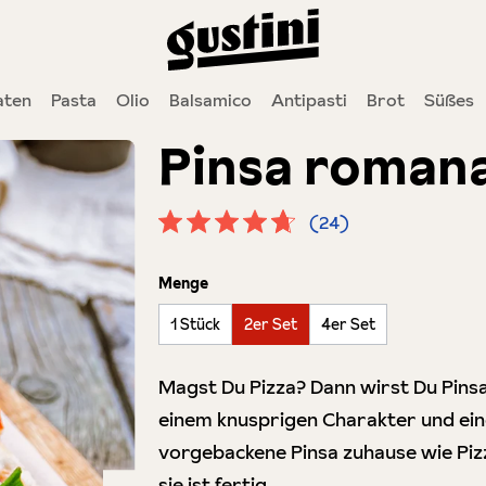
ten
Pasta
Olio
Balsamico
Antipasti
Brot
Süßes
Pinsa romana
(24)
Durchschnittliche Bewertung von 4.
auswählen
Menge
1 Stück
2er Set
4er Set
Magst Du Pizza? Dann wirst Du Pinsa l
einem knusprigen Charakter und eine
vorgebackene Pinsa zuhause wie Piz
sie ist fertig.