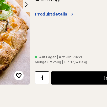
Produktdetails
Auf Lager
| Art.-Nr:
70220
Menge
2 x 230g
GP: 17,37€/kg
Produkt Anzahl: Gib den gewünschten Wert ein