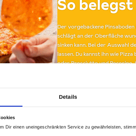
So belegst
Der vorgebackene Pinsaboden is
schlägt an der Oberfläche wund
sinken kann. Bei der Auswahl d
lassen. Du kannst ihn wie Pizza
oder Prosciutto und Pecorino.
Pistaziencreme finden in Italien
Details
Cookies
Um Dir einen uneingeschränkten Service zu gewährleisten, stim