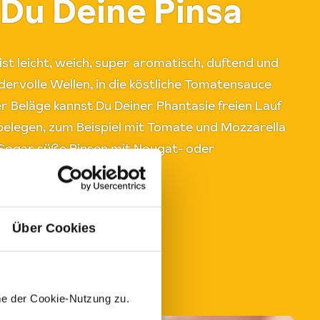
 Du Deine Pinsa
t leicht, weich, super aromatisch, duftend und
ervolle Wellen, in die köstliche Tomatensauce
er Beläge kannst Du Deiner Phantasie freien Lauf
 belegen, zum Beispiel mit Tomate und Mozzarella
 Sogar süße Pinsen mit Nougat- oder
 Anklang.
Über Cookies
me der Cookie-Nutzung zu.