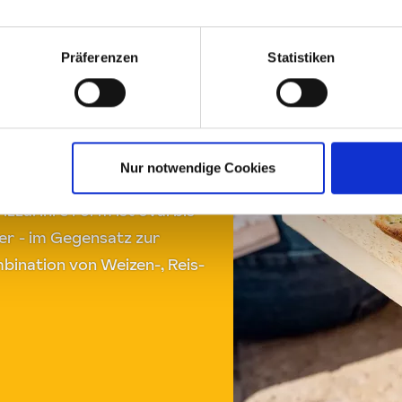
Präferenzen
Statistiken
entlich?
Nur notwendige Cookies
zza. Ihre Form ist oval bis
der - im Gegensatz zur
mbination von Weizen-, Reis-