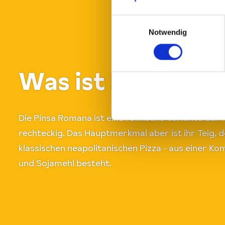
Einwilligungsauswahl
Notwendig
Was ist Pinsa eig
Die Pinsa Romana ist eine römische Variante der Pi
rechteckig. Das Hauptmerkmal aber ist ihr Teig, 
klassischen neapolitanischen Pizza - aus einer Ko
und Sojamehl besteht.