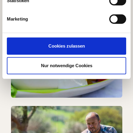
Statistiken
Marketing
Cookies zulassen
Nur notwendige Cookies
Bildergalerie überspringen