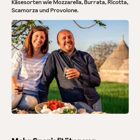
Käsesorten wie Mozzarella, Burrata, Ricotta,
Scamorza und Provolone.
Produktgalerie überspringen