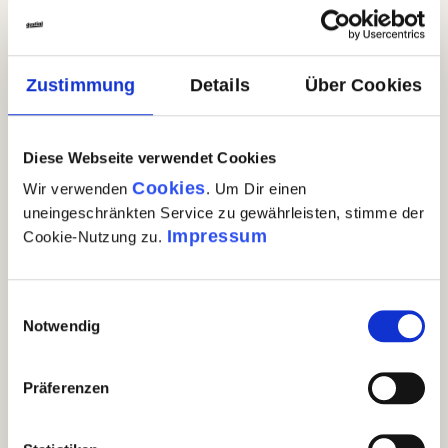
Zustimmung
Details
Über Cookies
Diese Webseite verwendet Cookies
Cookies
Wir verwenden
. Um Dir einen
uneingeschränkten Service zu gewährleisten, stimme der
Auf der Spur der Burrata
Impressum
Cookie-Nutzung zu.
Geschickt hantiert Mario mit Stracciatella,
Einwilligungsauswahl
einer Mischung aus Sahne und
Notwendig
Mozzarellastreifen, die die Füllung der
Burrata ist. Marios Hände stecken im 70°C
Präferenzen
heißen Wasser. Er knetet und zieht den Teig
solange, bis seine Burrataknoten perfekt
sind.