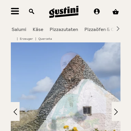
alt springen
Salumi
Käse
Pizzazutaten
Pizzaöfen & Co.
To
|
Erzeuger
|
Querceta
Bildergalerie überspringen