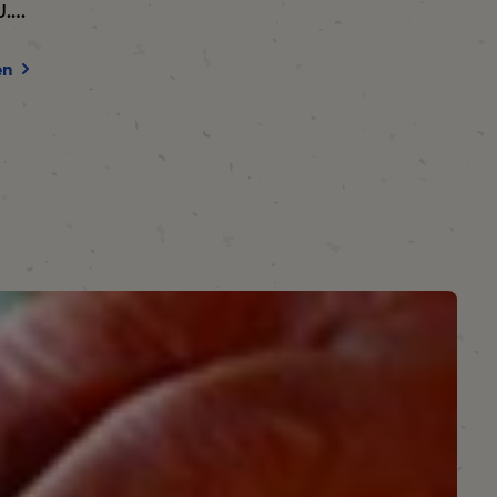
U.…
en