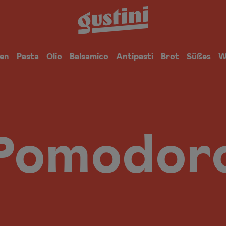
en
Pasta
Olio
Balsamico
Antipasti
Brot
Süßes
W
Pomodor