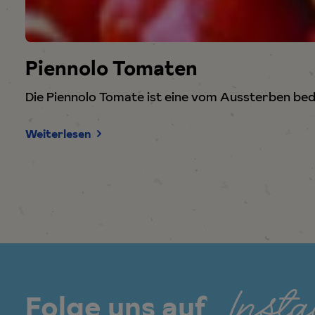
h
l
Piennolo Tomaten
Die Piennolo Tomate ist eine vom Aussterben bed
Weiterlesen
Inst
Folge uns auf