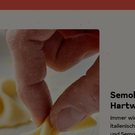
Semola
Hartw
Immer wi
italienis
und Semola