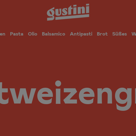
en
Pasta
Olio
Balsamico
Antipasti
Brot
Süßes
W
tweizeng