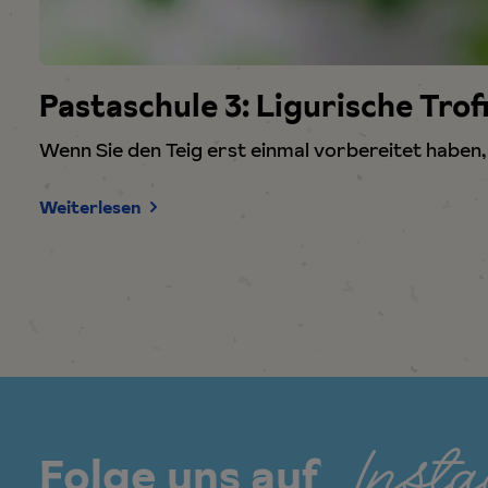
h
l
Pastaschule 3: Ligurische Tro
Wenn Sie den Teig erst einmal vorbereitet haben,
Weiterlesen
Inst
Folge uns auf