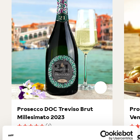
Prosecco DOC Treviso Brut
Pro
Millesimato 2023
Ven
(1)
Durchschnittliche Bewertung von 5 von 5 Sternen
Durc
12,90 €
8,