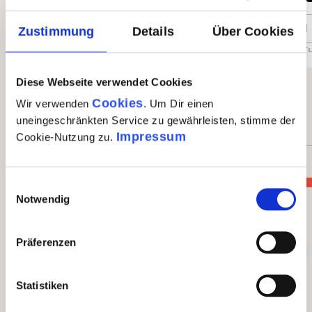
Prosecco DOC Treviso Brut Millesimato 2023
Pros
In den Warenkorb
Zustimmung
Details
Über Cookies
Auf Lager
| Nr.
63055
Menge
1 x 0,75l
GP: 17,20€/l
Auf 
Diese Webseite verwendet Cookies
1 von 1 Bewertungen
Cookies
Wir verwenden
. Um Dir einen
uneingeschränkten Service zu gewährleisten, stimme der
Durchschnittliche Bewertung von 5 von 5 Sternen
5 von 5 Sternen
Impressum
Cookie-Nutzung zu.
Perfekt (1)
Einwilligungsauswahl
100%
Notwendig
Sehr gut (0)
Präferenzen
0%
Statistiken
Gut (0)