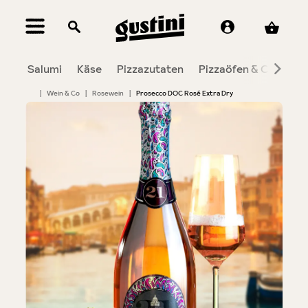
alt springen
Salumi
Käse
Pizzazutaten
Pizzaöfen & Co.
To
|
Wein & Co
|
Rosewein
|
Prosecco DOC Rosé Extra Dry
Bildergalerie überspringen