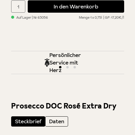
Produkt Anzahl: Gib den gewünschten Wert ein oder benutze di
In den Warenkorb
Auf Lager
| Nr.
63056
Menge
1 x 0,75l
GP: 17,20€/l
Persönlicher
Service mit
Herz
Prosecco DOC Rosé Extra Dry
Steckbrief
Daten