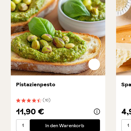
Pistazienpesto
Spa
(10)
Durchschnittliche Bewertung von 4.5 von 5 Sternen
11,90 €
4,
Pistazienpesto
Spag
In den Warenkorb