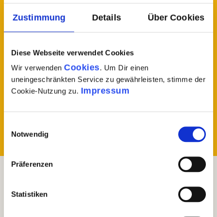
Qualität und Textur der
Zustimmung
Details
Über Cookies
Linguine
Die flache, leicht ovale Form von Linguine
Diese Webseite verwendet Cookies
sorgt dafür, dass jede Gabel eine samtige
Cookies
Wir verwenden
. Um Dir einen
Textur bietet, die leicht auf der Zunge liegt
uneingeschränkten Service zu gewährleisten, stimme der
und dennoch genug Struktur für einen
Impressum
Cookie-Nutzung zu.
angenehmen Biss hat. Diese hochwertige
Pasta lässt ihre subtilen Aromen besonders
gut zur Geltung kommen.
Einwilligungsauswahl
Notwendig
Präferenzen
Linguine - Premiumpasta
Statistiken
Steckbrief
Daten