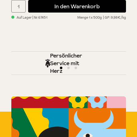
Produkt Anzahl: Gib den gewünschten Wert ein oder benutze di
In den Warenkorb
Auf Lager
| Nr.
67451
Menge
1 x 500g
GP: 9,98€/kg
Persönlicher
Service mit
Herz