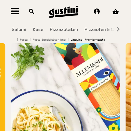
alt springen
Salumi
Käse
Pizzazutaten
Pizzaöfen & Co.
To
|
Pasta
|
Pasta-Spezialitäten lang
|
Linguine - Premiumpasta
Bildergalerie überspringen