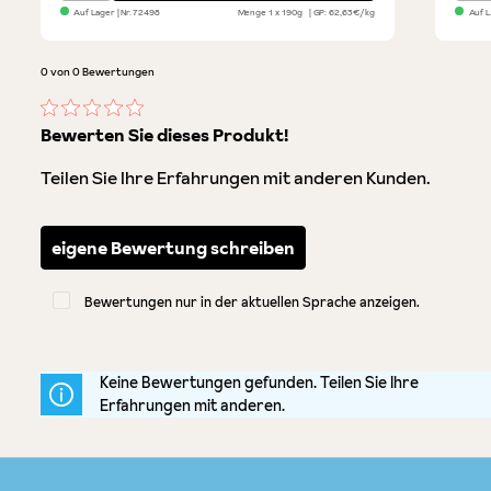
Auf Lager
| Nr.
72498
Menge
1 x 190g
GP: 62,63€/kg
Auf 
0 von 0 Bewertungen
Durchschnittliche Bewertung von 0 von 5 Sternen
Bewerten Sie dieses Produkt!
Teilen Sie Ihre Erfahrungen mit anderen Kunden.
eigene Bewertung schreiben
Bewertungen nur in der aktuellen Sprache anzeigen.
Keine Bewertungen gefunden. Teilen Sie Ihre
Erfahrungen mit anderen.