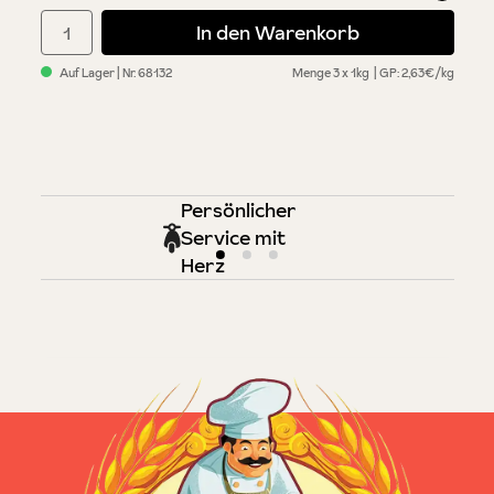
Produkt Anzahl: Gib den gewünschten Wert ein oder benutze di
In den Warenkorb
Auf Lager
| Nr.
68132
Menge
3 x 1kg
GP: 2,63€/kg
Persönlicher
Service mit
Herz