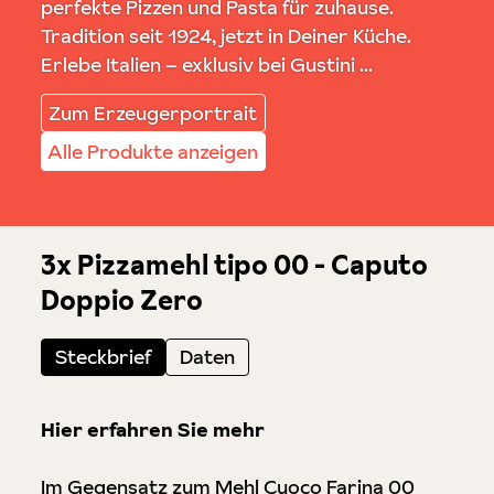
perfekte Pizzen und Pasta für zuhause.
Tradition seit 1924, jetzt in Deiner Küche.
Erlebe Italien – exklusiv bei Gustini ...
Zum Erzeugerportrait
Alle Produkte anzeigen
3x Pizzamehl tipo 00 - Caputo
Doppio Zero
Steckbrief
Daten
Hier erfahren Sie mehr
Im Gegensatz zum Mehl Cuoco Farina 00