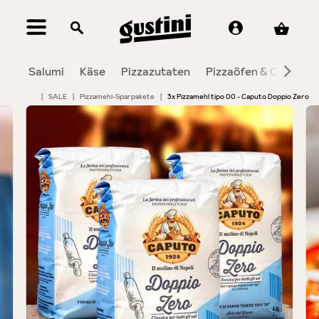
alt springen
Salumi
Käse
Pizzazutaten
Pizzaöfen & Co.
To
|
SALE
|
Pizzamehl-Sparpakete
|
3x Pizzamehl tipo 00 - Caputo Doppio Zero
Bildergalerie überspringen