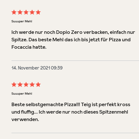
Bewertung mit 5 von 5 Sternen
Suuuper Mehl
Ich werde nur noch Dopio Zero verbacken, einfach nur
Spitze. Das beste Mehl das ich bis jetzt für Pizza und
Focaccia hatte.
14. November 2021 09:39
Bewertung mit 5 von 5 Sternen
Suuuper Mehl
Beste selbstgemachte Pizza!!! Teig ist perfekt kross
und fluffig... Ich werde nur noch dieses Spitzenmehl
verwenden.