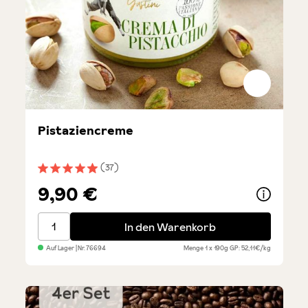
Pistaziencreme
(37)
Durchschnittliche Bewertung von 4.9 von 5 Sternen
9,90 €
Pistaziencreme
In den Warenkorb
Auf Lager
| Nr.
76694
Menge
1 x 190g
GP: 52,11€/kg