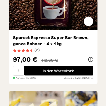
Sparset Espresso Super Bar Brown,
ganze Bohnen - 4 x 1 kg
(0)
Durchschnittliche Bewertung von 4.5 von 5 Sternen
97,00 €
119,60 €
Sparset Espresso Super Bar Brown, ganze Bohnen - 4
In den Warenkorb
Auf Lager
| Nr.
66202
Menge
4 x 1kg
GP: 24,25€/kg