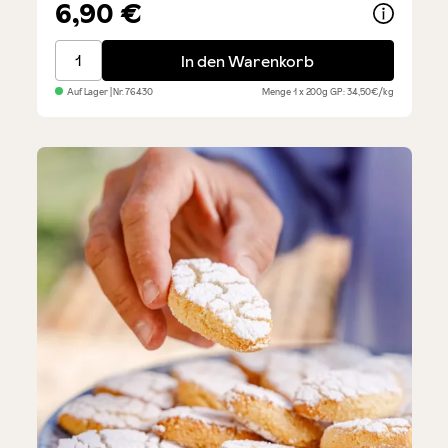
Durchschnittliche Bewertung von 4.6 von 5 Sternen
6,90 €
Amaretti - mit Mandeln
In den Warenkorb
Auf Lager
| Nr.
76430
Menge
1 x 200g
GP: 34,50€/kg