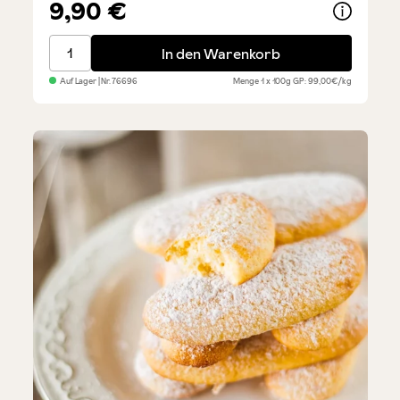
Durchschnittliche Bewertung von 5 von 5 Sternen
9,90 €
Tartufi - Limoncello
In den Warenkorb
Auf Lager
| Nr.
76696
Menge
1 x 100g
GP: 99,00€/kg