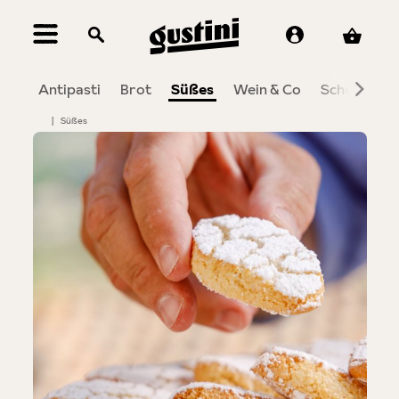
alt springen
ico
Antipasti
Brot
Süßes
Wein & Co
Schenken
|
Süßes