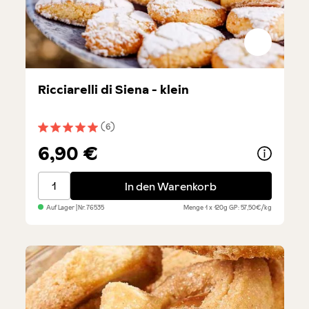
Ricciarelli di Siena - klein
(6)
Durchschnittliche Bewertung von 5 von 5 Sternen
6,90 €
Ricciarelli di Siena - klein
In den Warenkorb
Auf Lager
| Nr.
76535
Menge
1 x 120g
GP: 57,50€/kg