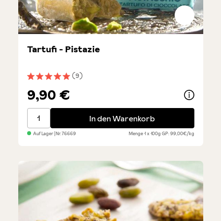
Tartufi - Pistazie
(9)
Durchschnittliche Bewertung von 5 von 5 Sternen
9,90 €
Tartufi - Pistazie
In den Warenkorb
Auf Lager
| Nr.
76669
Menge
1 x 100g
GP: 99,00€/kg