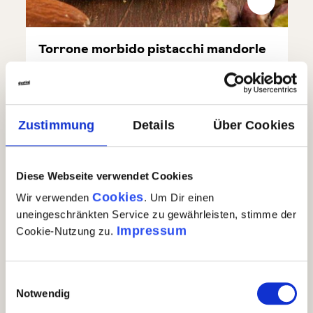
Torrone morbido pistacchi mandorle
(3)
Durchschnittliche Bewertung von 5 von 5 Sternen
11,90 €
Zustimmung
Details
Über Cookies
Torrone morbido pistacchi mandorle
In den Warenkorb
Auf Lager
| Nr.
76585
Menge
1 x 150g
GP: 79,33€/kg
Diese Webseite verwendet Cookies
Cookies
Wir verwenden
. Um Dir einen
uneingeschränkten Service zu gewährleisten, stimme der
Impressum
Cookie-Nutzung zu.
Einwilligungsauswahl
Notwendig