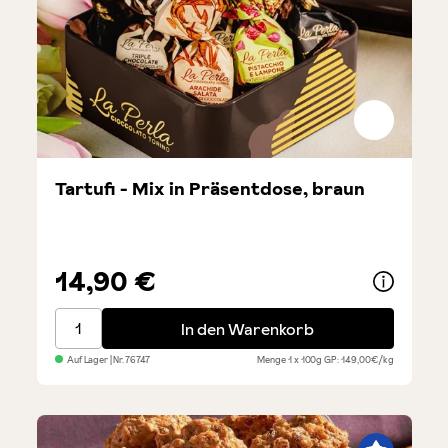
Tartufi - Mix in Präsentdose, braun
14,90 €
Tartufi - Mix in Präsentdose, braun
In den Warenkorb
Auf Lager
| Nr.
76747
Menge
1 x 100g
GP: 149,00€/kg