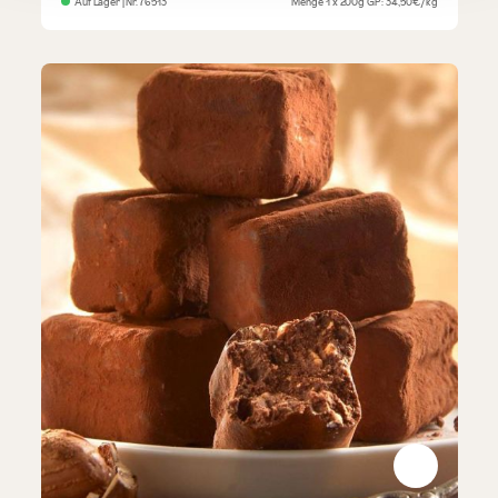
Auf Lager
| Nr.
76513
Menge
1 x 200g
GP: 34,50€/kg