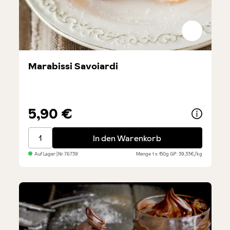
Marabissi Savoiardi
5,90 €
Marabissi Savoiardi
In den Warenkorb
Auf Lager
| Nr.
76739
Menge
1 x 150g
GP: 39,33€/kg