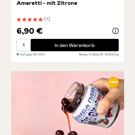
Amaretti - mit Zitrone
(7)
Durchschnittliche Bewertung von 5 von 5 Sternen
6,90 €
Amaretti - mit Zitrone
In den Warenkorb
Auf Lager
| Nr.
76511
Menge
1 x 200g
GP: 34,50€/kg