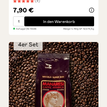
(9)
Durchschnittliche Bewertung von 5 von 5 Sternen
7,90 €
Croccanti alla Nocciola
In den Warenkorb
Auf Lager
| Nr.
76686
Menge
1 x 150g
GP: 52,67€/kg