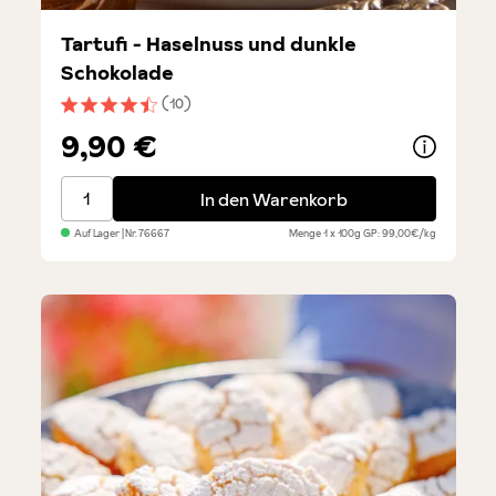
Tartufi - Haselnuss und dunkle
Schokolade
(10)
Durchschnittliche Bewertung von 4.6 von 5 Sternen
9,90 €
Tartufi - Haselnuss und dunkle Schokolade
In den Warenkorb
Auf Lager
| Nr.
76667
Menge
1 x 100g
GP: 99,00€/kg