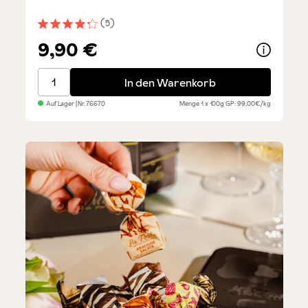
(5)
Durchschnittliche Bewertung von 4.2 von 5 Sternen
9,90 €
Tartufi - Tiramisu
In den Warenkorb
Auf Lager
| Nr.
76670
Menge
1 x 100g
GP: 99,00€/kg