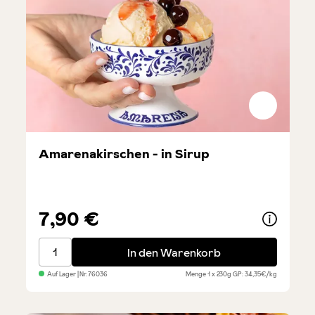
Amarenakirschen - in Sirup
7,90 €
Amarenakirschen - in Sirup
In den Warenkorb
Auf Lager
| Nr.
76036
Menge
1 x 230g
GP: 34,35€/kg