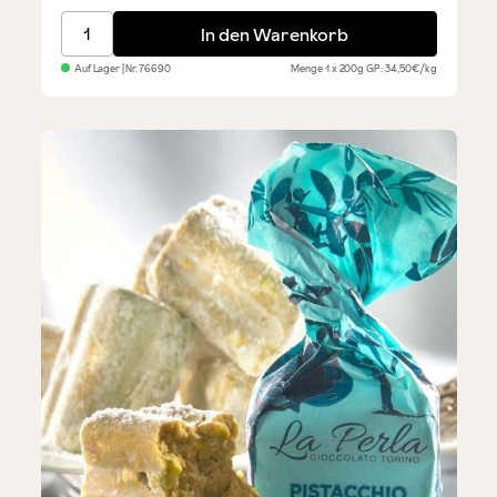
Italienische Mandelkekse
In den Warenkorb
Auf Lager
| Nr.
76690
Menge
1 x 200g
GP: 34,50€/kg