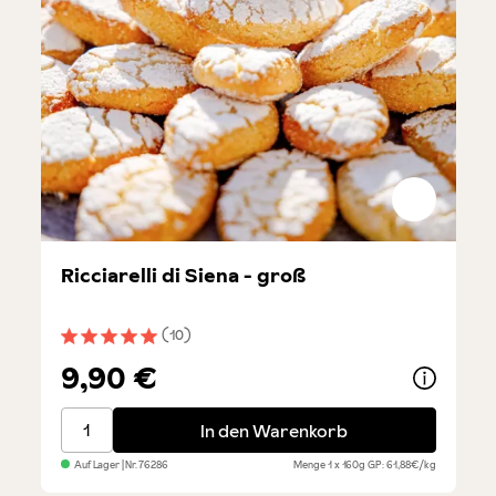
Ricciarelli di Siena - groß
(10)
Durchschnittliche Bewertung von 5 von 5 Sternen
9,90 €
Ricciarelli di Siena - groß
In den Warenkorb
Auf Lager
| Nr.
76286
Menge
1 x 160g
GP: 61,88€/kg