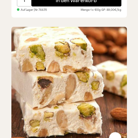
In den Warenkorb
Auf Lager
| Nr.
76635
Menge
1 x 100g
GP: 89,00€/kg