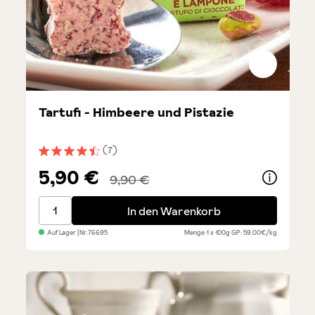
Tartufi - Himbeere und Pistazie
(7)
Durchschnittliche Bewertung von 4.5 von 5 Sternen
5,90 €
9,90 €
Tartufi - Himbeere und Pistazie
In den Warenkorb
Auf Lager
| Nr.
76695
Menge
1 x 100g
GP: 59,00€/kg