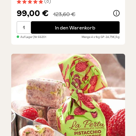
(0)
Durchschnittliche Bewertung von 5 von 5 Sternen
99,00 €
123,60 €
Sparset Espresso Oro, ganze Bohnen - 4 x 1 kg
In den Warenkorb
Auf Lager
| Nr.
66201
Menge
4 x 1kg
GP: 24,75€/kg