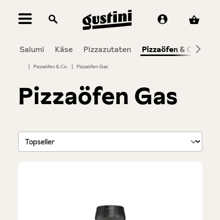
alt springen
Salumi
Käse
Pizzazutaten
Pizzaöfen & Co.
To
|
Pizzaöfen & Co.
|
Pizzaöfen Gas
Pizzaöfen Gas