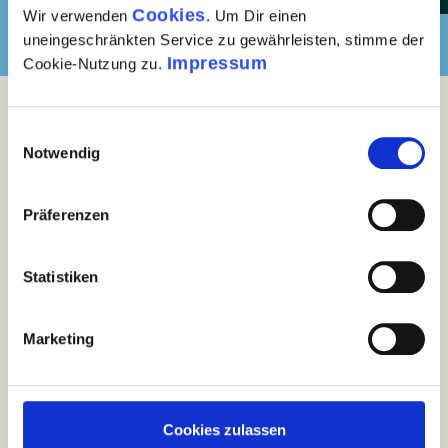
Cookies
Wir verwenden
. Um Dir einen
Folge uns auf
uneingeschränkten Service zu gewährleisten, stimme der
Impressum
Cookie-Nutzung zu.
Service und Kontakt
Einwilligungsauswahl
Du hast eine Frage oder möchtest Dich
Notwendig
persönlich beraten lassen? Dann ruf uns
einfach an:
Präferenzen
0341 - 58 300 900
Kontaktformular
Statistiken
Marketing
Vorteile bei Gustini
✓ Günstiger Versand ab 69 €
✓ Über 450.000 glückliche Kunden
Cookies zulassen
✓ Liebevoll handverlesenes Sortiment