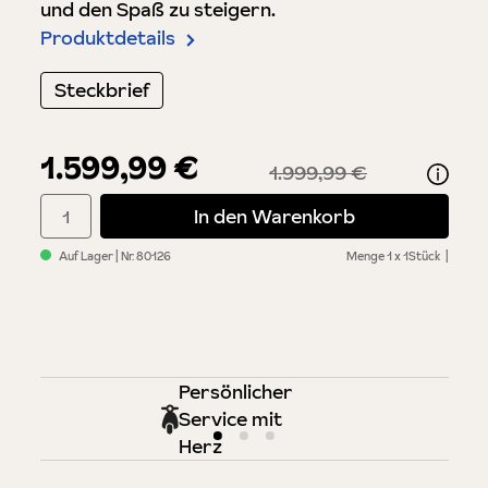
und den Spaß zu steigern.
Produktdetails
Steckbrief
1.599,99 €
1.999,99 €
Produkt Anzahl: Gib den gewünschten Wert ein oder benutze di
In den Warenkorb
Auf Lager
| Nr.
80126
Menge
1 x 1Stück
Persönlicher
Service mit
Herz