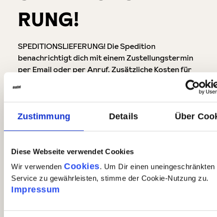
RUNG!
SPEDITIONSLIEFERUNG! Die Spedition
benachrichtigt dich mit einem Zustellungstermin
per Email oder per Anruf. Zusätzliche Kosten für
mehrmalige Zustellungsversuche oder ähnliches
werden in Rechnung gestellt (siehe Hinweis
Versandinformation).
Zustimmung
Details
Über Coo
Die vollständigen Versandbedingungen findest du
hier in unseren AGB
.
Diese Webseite verwendet Cookies
Cookies
Wir verwenden
. Um Dir einen uneingeschränkten
Service zu gewährleisten, stimme der Cookie-Nutzung zu.
Weitere
Impressum